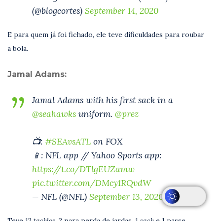
(@blogcortes)
September 14, 2020
E para quem já foi fichado, ele teve dificuldades para roubar
a bola.
Jamal Adams:
Jamal Adams with his first sack in a
@seahawks
uniform.
@prez
📺:
#SEAvsATL
on FOX
📱: NFL app // Yahoo Sports app:
https://t.co/DTlgEUZamw
pic.twitter.com/DMcy1RQvdW
— NFL (@NFL)
September 13, 2020
Teve 12
tackles
, 2 para perda de jardas, 1
sack
e 1 passe