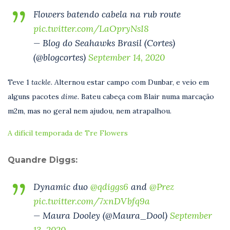
Flowers batendo cabela na rub route
pic.twitter.com/LaOpryNsI8
— Blog do Seahawks Brasil (Cortes)
(@blogcortes)
September 14, 2020
Teve 1
tackle. A
lternou estar campo com Dunbar, e veio em
alguns pacotes
dime.
Bateu cabeça com Blair numa marcação
m2m, mas no geral nem ajudou, nem atrapalhou.
A difícil temporada de Tre Flowers
Quandre Diggs:
Dynamic duo ⁦
@qdiggs6
⁩ and ⁦
@Prez
pic.twitter.com/7xnDVbfq9a
— Maura Dooley (@Maura_Dool)
September
13, 2020