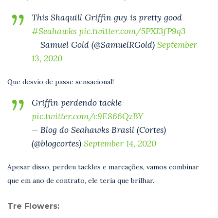
This Shaquill Griffin guy is pretty good
#Seahawks
pic.twitter.com/5PXJ3fP9q3
— Samuel Gold (@SamuelRGold)
September
13, 2020
Que desvio de passe sensacional!
Griffin perdendo tackle
pic.twitter.com/c9E866QzBY
— Blog do Seahawks Brasil (Cortes)
(@blogcortes)
September 14, 2020
Apesar disso, perdeu tackles e marcações, vamos combinar
que em ano de contrato, ele teria que brilhar.
Tre Flowers: