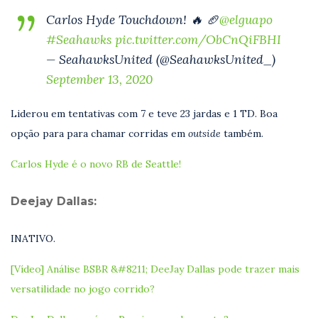
Carlos Hyde Touchdown! 🔥 🏈
@elguapo
#Seahawks
pic.twitter.com/ObCnQiFBHI
— SeahawksUnited (@SeahawksUnited_)
September 13, 2020
Liderou em tentativas com 7 e teve 23 jardas e 1 TD. Boa
opção para para chamar corridas em
outside
também.
Carlos Hyde é o novo RB de Seattle!
Deejay Dallas:
INATIVO.
[Vídeo] Análise BSBR &#8211; DeeJay Dallas pode trazer mais
versatilidade no jogo corrido?