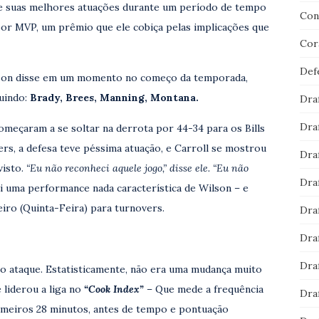
te suas melhores atuações durante um período de tempo
Con
por MVP, um prêmio que ele cobiça pelas implicações que
Cor
Def
on disse em um momento no começo da temporada,
guindo:
Brady, Brees, Manning, Montana.
Dra
Dra
meçaram a se soltar na derrota por 44-34 para os Bills
s, a defesa teve péssima atuação, e Carroll se mostrou
Dra
visto.
“Eu não reconheci aquele jogo,” disse ele. “Eu não
Dra
 uma performance nada característica de Wilson – e
teiro (Quinta-Feira) para turnovers.
Dra
Dra
Dra
o ataque. Estatisticamente, não era uma mudança muito
 liderou a liga no
“Cook Index”
– Que mede a frequência
Dra
imeiros 28 minutos, antes de tempo e pontuação