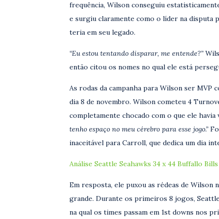
frequência, Wilson conseguiu estatisticamen
e surgiu claramente como o líder na disputa 
teria em seu legado.
“Eu estou tentando disparar, me entende?”
Wils
então citou os nomes no qual ele está perse
As rodas da campanha para Wilson ser MVP co
dia 8 de novembro. Wilson cometeu 4 Turnover
completamente chocado com o que ele havia 
tenho espaço no meu cérebro para esse jogo.”
Foi
inaceitável para Carroll, que dedica um dia in
Análise Seattle Seahawks 34 x 44 Buffallo Bills
Em resposta, ele puxou as rédeas de Wilson n
grande. Durante os primeiros 8 jogos, Seattle
na qual os times passam em 1st downs nos pr