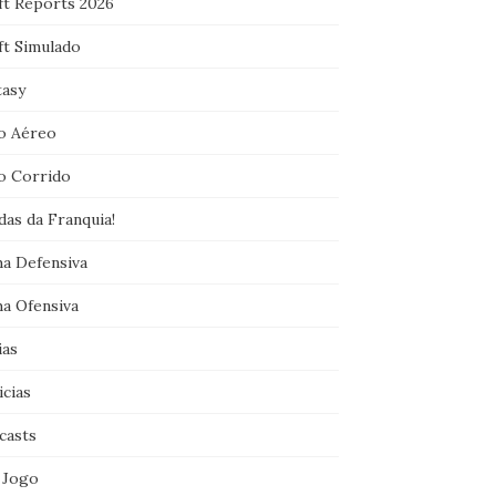
ft Reports 2026
ft Simulado
tasy
o Aéreo
o Corrido
das da Franquia!
ha Defensiva
ha Ofensiva
ias
icias
casts
 Jogo