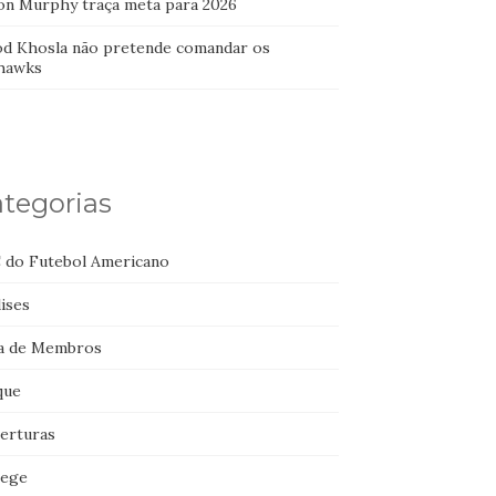
on Murphy traça meta para 2026
od Khosla não pretende comandar os
hawks
tegorias
 do Futebol Americano
ises
a de Membros
que
erturas
lege