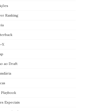
ições
er Ranking
via
terback
o-X
ap
o ao Draft
undária
icas
 Playbook
es Especiais