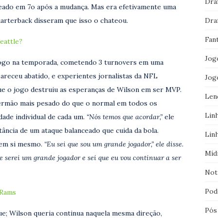
Dra
keado em 7o após a mudança. Mas era efetivamente uma
arterback disseram que isso o chateou.
Dra
Fan
eattle?
Jog
jogo na temporada, cometendo 3 turnovers em uma
areceu abatido, e experientes jornalistas da NFL
Jog
e o jogo destruiu as esperanças de Wilson em ser MVP.
Len
 sermão mais pesado do que o normal em todos os
Lin
dade individual de cada um.
“Nós temos que acordar,”
ele
ância de um ataque balanceado que cuida da bola.
Lin
a em si mesmo.
“Eu sei que sou um grande jogador,” ele disse.
Míd
e serei um grande jogador e sei que eu vou continuar a ser
Not
Pod
 Rams
Pós
ue; Wilson queria continua naquela mesma direção,