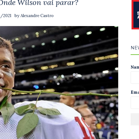
 Onde Wilson vai parar?
by
2/2021
Alexandre Castro
NE
Na
Ema