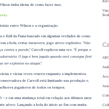
Byr
Wilson tinha ideias de como fazer isso.
Vin
Sea
hawks
divisão entre Wilson e a organização.
ara o Hall da Fama baseado em algumas verdades de como
om a bola, evitar turnovers, jogo aéreo explosivo.
“Não
Ca
a contra a parede,”
Carroll explicou uma vez.
“É porque o
adversário. O jogo é bem jogado quando você consegue first
ABC
e ser explosivo no ataque.”
Anál
 várias e várias vezes venceu enquanto a implementou.
Áre
 conservadora de Carroll está limitando sua produção e,
Ata
melhores jogadores de todos os tempos.
Cob
 – e em uma mudança total em relação aos últimos anos
te aéreo. Lançando a bola do início ao fim com muita
Col