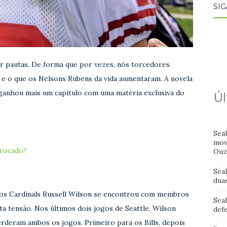
SIG
 pautas. De forma que por vezes, nós torcedores
 e o que os Nelsons Rubens da vida aumentaram. A novela
, ganhou mais um capítulo com uma matéria exclusiva do
Úl
Sea
mov
trocado?
Ouz
Sea
dua
a os Cardinals Russell Wilson se encontrou com membros
Sea
a tensão. Nos últimos dois jogos de Seattle, Wilson
def
rderam ambos os jogos. Primeiro para os Bills, depois