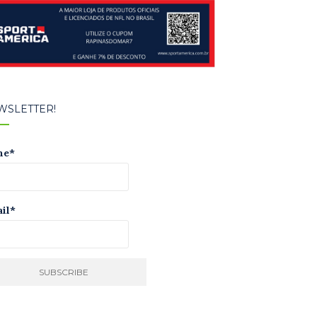
WSLETTER!
me*
il*