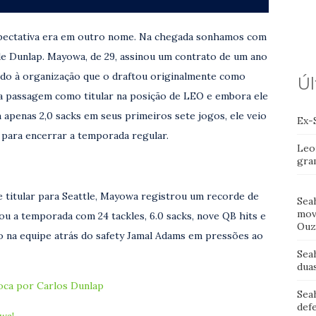
xpectativa era em outro nome. Na chegada sonhamos com
de Dunlap. Mayowa, de 29, assinou um contrato de um ano
do à organização que o draftou originalmente como
Úl
a passagem como titular na posição de LEO e embora ele
penas 2,0 sacks em seus primeiros sete jogos, ele veio
Ex-
 para encerrar a temporada regular.
Leo
gra
 titular para Seattle, Mayowa registrou um recorde de
Sea
mov
ou a temporada com 24 tackles, 6.0 sacks, nove QB hits e
Ouz
o na equipe atrás do safety Jamal Adams em pressões ao
Sea
dua
roca por Carlos Dunlap
Sea
def
wa!