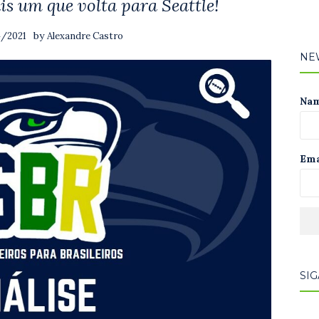
 um que volta para Seattle!
by
4/2021
Alexandre Castro
NE
Na
Ema
SIG