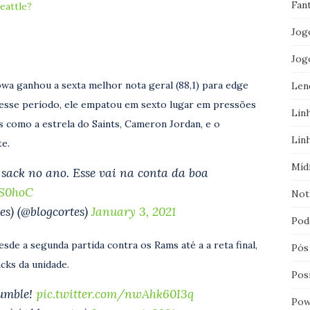
Fan
eattle?
Jog
Jog
wa ganhou a sexta melhor nota geral (88,1) para edge
Len
esse período, ele empatou em sexto lugar em pressões
Lin
s como a estrela do Saints, Cameron Jordan, e o
Lin
te.
Míd
ack no ano. Esse vai na conta da boa
FS0hoC
Not
es) (@blogcortes)
January 3, 2021
Pod
sde a segunda partida contra os Rams até a a reta final,
Pós
cks da unidade.
Pos
umble!
pic.twitter.com/nwAhk60I3q
Pow