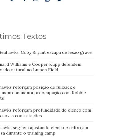
timos Textos
Seahawks, Coby Bryant escapa de lesão grave
nard Williams e Cooper Kupp defendem
mado natural no Lumen Field
hawks reforçam posição de fullback e
imento aumenta preocupação com Robbie
ts
hawks reforçam profundidade do elenco com
s novas contratações
hawks seguem ajustando elenco e reforçam
esa durante o training camp