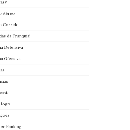
tasy
o Aéreo
o Corrido
das da Franquia!
ha Defensiva
ha Ofensiva
ias
icias
casts
 Jogo
ições
er Ranking