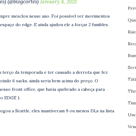
es) (@blogcortes)
January 4, 2021
Pré
empre mesclou nesse ano. Foi possível ver movimentos
Qua
espaço do edge. E ainda ajudou ele a forçar 2 fumbles.
Rai
Rec
Rum
Sec
 terço da temporada e ter causado a derrota que fez
Tát
uzindo 6 sacks, ainda seria bem acima do preço. O
sso front office, que havia quebrado a cabeça para
The
 o EDGE 1.
Tim
egou a Seattle, eles mantiveram 9 ou menos DLs na lista
Unc
Ven