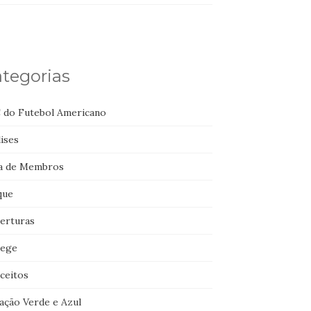
tegorias
 do Futebol Americano
ises
a de Membros
que
erturas
lege
ceitos
ação Verde e Azul