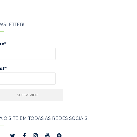
WSLETTER!
me*
il*
A O SITE EM TODAS AS REDES SOCIAIS!