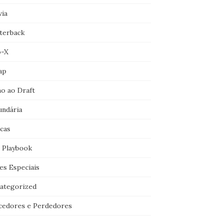
via
terback
o-X
ap
o ao Draft
undária
icas
 Playbook
es Especiais
ategorized
cedores e Perdedores