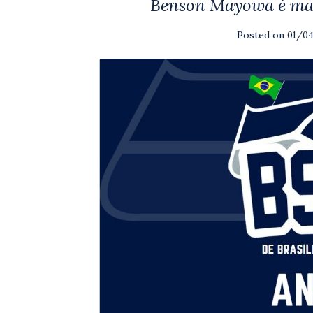
Benson Mayowa é mais
Posted on
01/0