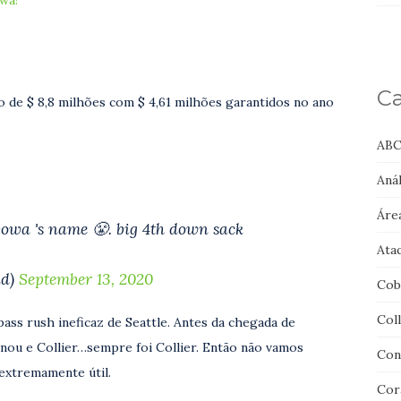
Ca
 de $ 8,8 milhões com $ 4,61 milhões garantidos no ano
ABC
Anál
Áre
owa 's name 😤. big 4th down sack
Ata
nd)
September 13, 2020
Cob
Col
ass rush ineficaz de Seattle. Antes da chegada de
onou e Collier…sempre foi Collier. Então não vamos
Con
extremamente útil.
Cor