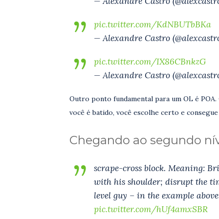
— Alexandre Castro (@alexcastro
pic.twitter.com/KdNBUTbBKa
— Alexandre Castro (@alexcastro
pic.twitter.com/IX86CBnkzG
— Alexandre Castro (@alexcastro
Outro ponto fundamental para um OL é POA. O
você é batido, você escolhe certo e consegue 
Chegando ao segundo nív
scrape-cross block. Meaning: Brit
with his shoulder; disrupt the t
level guy – in the example abov
pic.twitter.com/hUf4amxSBR