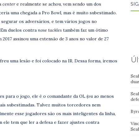
SIG
ra
center
e realmente se achou, vem sendo um dos
ceria uma chegada a Pro Bowl, mas é muito subestimado.
segurar os adversários, e tem vários jogos no
 Em duelos contra
nose tackles
também faz um ótimo
Em 2017 assinou uma extensão de 3 anos no valor de 27
Úl
freu uma lesão e foi colocado na IR. Dessa forma, iremos
Sea
dua
Sea
es para o jogo, ele é o comandante da OL (ou ao menos
def
ais subestimadas. Talvez muitos torcedores nem
Byr
lmente esse jogadores são os mais inteligentes da linha,
ele tem que ler a defesa e fazer ajustes contra
Vin
Sea