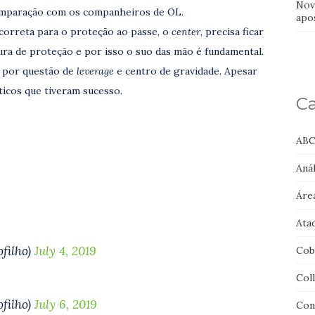
Nov
omparação com os companheiros de OL.
apo
 correta para o proteção ao passe, o
center
, precisa ficar
ra de proteção e por isso o suo das mão é fundamental.
 por questão de
leverage
e centro de gravidade. Apesar
éticos que tiveram sucesso.
Ca
ABC
Anál
Áre
Ata
filho)
July 4, 2019
Cob
Col
filho)
July 6, 2019
Con