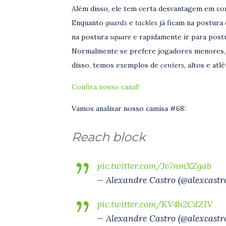
Além disso, ele tem certa desvantagem em c
Enquanto
guards
e
tackles
já ficam na postura
na postura
square
e rapidamente ir para postu
Normalmente se prefere jogadores menores,
disso, temos exemplos de
centers,
altos e atl
Confira nosso canal!
Vamos analisar nosso camisa #68:
Reach block
pic.twitter.com/Jv7nmXZgab
— Alexandre Castro (@alexcastro
pic.twitter.com/KV4h2CdZIV
— Alexandre Castro (@alexcastro