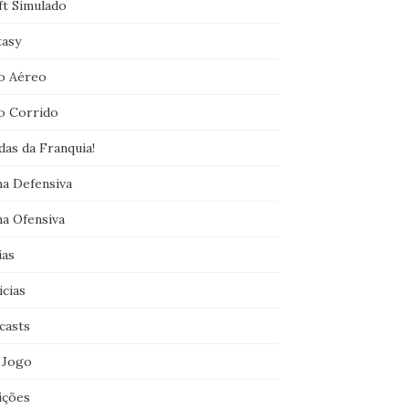
ft Simulado
tasy
o Aéreo
o Corrido
das da Franquia!
ha Defensiva
ha Ofensiva
ias
icias
casts
 Jogo
ições