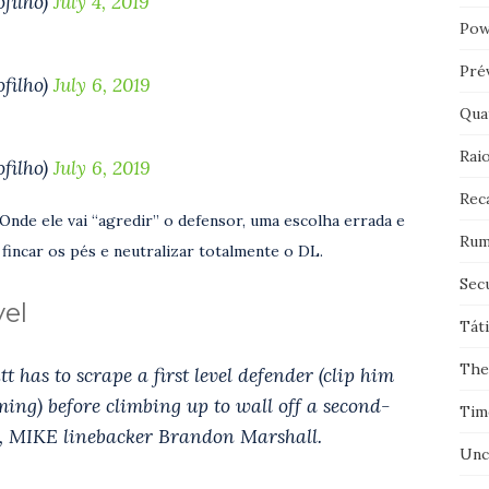
filho)
July 4, 2019
Pow
Pré
filho)
July 6, 2019
Qua
Rai
filho)
July 6, 2019
Rec
nde ele vai “agredir” o defensor, uma escolha errada e
Rum
fincar os pés e neutralizar totalmente o DL.
Sec
el
Tát
The
t has to scrape a first level defender (clip him
iming) before climbing up to wall off a second-
Tim
e, MIKE linebacker Brandon Marshall.
Unc