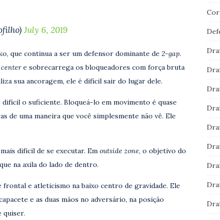
Cor
filho)
July 6, 2019
Def
Dra
ko, que continua a ser um defensor dominante de
2-gap
.
o
center
e sobrecarrega os bloqueadores com força bruta
Dra
za sua ancoragem, ele é difícil sair do lugar dele.
Dra
difícil o suficiente. Bloqueá-lo em movimento é quase
Dra
iras de uma maneira que você simplesmente não vê. Ele
Dra
Dra
 mais difícil de se executar. Em
outside zone
, o objetivo do
que na axila do lado de dentro.
Dra
Dra
rontal e atleticismo na baixo centro de gravidade. Ele
capacete e as duas mãos no adversário, na posição
Dra
 quiser.