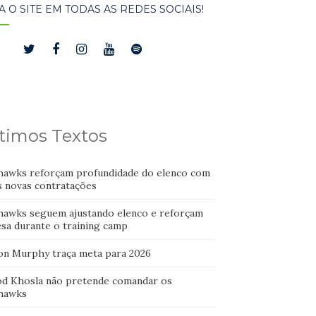
A O SITE EM TODAS AS REDES SOCIAIS!
timos Textos
hawks reforçam profundidade do elenco com
s novas contratações
hawks seguem ajustando elenco e reforçam
esa durante o training camp
on Murphy traça meta para 2026
od Khosla não pretende comandar os
hawks