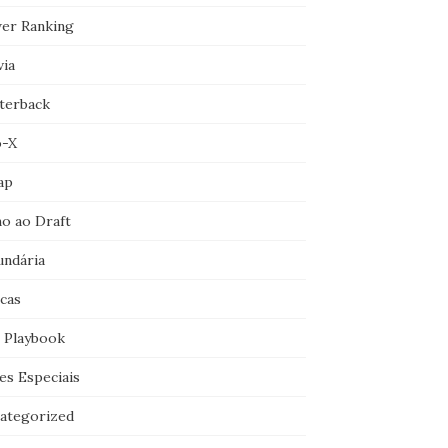
er Ranking
via
terback
o-X
ap
o ao Draft
undária
icas
 Playbook
es Especiais
ategorized