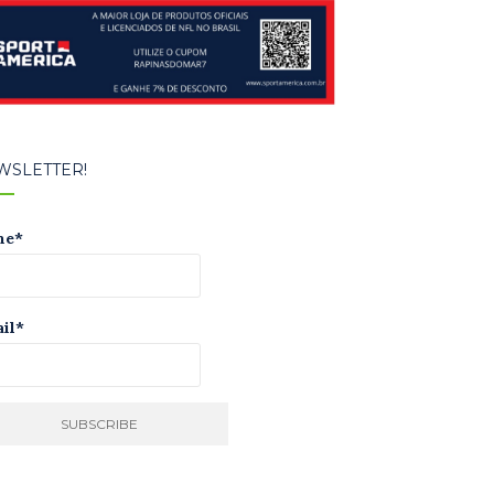
WSLETTER!
me*
il*