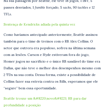
Na sua passagem por Seattle, ele teve 18 jogos, 1 INT, 5
passes desviados, 1
fumble
forçado, 5
sacks, 90 tackles e 12
TFLs.
Sentença de Kendricks adiada pela quinta vez
Como havíamos antecipado anteriormente, Seattle assinou
também para o time de treinos com o RB Alex Collins. O
setor que outrora era populoso, sofreu na última semana
com as lesões. Carson e Hyde estiveram fora do jogo,
Homer jogou no sacrifício e o único RB saudável do time era
Dallas, que não teve o melhor dos desempenhos mesmo com
2 TDs na sua conta. Dessa forma, existe a possibilidade de
Collins fazer sua estreia contra os Bills, esperamos que ele
“segure” bem essa oportunidade.
Seattle trouxe um &#8220;novo&#8221; RB para dar
profundidade a posição