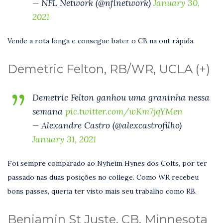
— NFL Network (@nflnetwork)
January 30,
2021
Vende a rota longa e consegue bater o CB na out rápida.
Demetric Felton, RB/WR, UCLA (+)
Demetric Felton ganhou uma graninha nessa
semana
pic.twitter.com/wKm7jqYMen
— Alexandre Castro (@alexcastrofilho)
January 31, 2021
Foi sempre comparado ao Nyheim Hynes dos Colts, por ter
passado nas duas posições no college. Como WR recebeu
bons passes, queria ter visto mais seu trabalho como RB.
Benjamin St Juste, CB, Minnesota