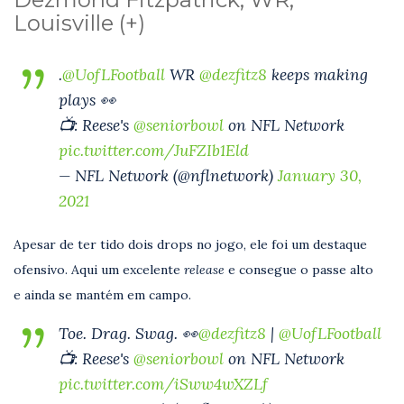
Louisville (+)
.
@UofLFootball
WR
@dezfitz8
keeps making
plays 👀
📺: Reese's
@seniorbowl
on NFL Network
pic.twitter.com/JuFZIb1Eld
— NFL Network (@nflnetwork)
January 30,
2021
Apesar de ter tido dois drops no jogo, ele foi um destaque
ofensivo. Aqui um excelente
release
e consegue o passe alto
e ainda se mantém em campo.
Toe. Drag. Swag. 👀
@dezfitz8
|
@UofLFootball
📺: Reese's
@seniorbowl
on NFL Network
pic.twitter.com/iSww4wXZLf