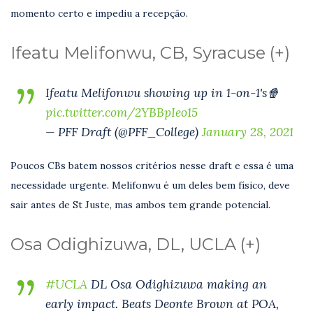
momento certo e impediu a recepção.
Ifeatu
Melifonwu, CB, Syracuse (+)
Ifeatu Melifonwu showing up in 1-on-1's🍿
pic.twitter.com/2YBBpIeo15
— PFF Draft (@PFF_College)
January 28, 2021
Poucos CBs batem nossos critérios nesse draft e essa é uma
necessidade urgente. Melifonwu é um deles bem físico, deve
sair antes de St Juste, mas ambos tem grande potencial.
Osa Odighizuwa, DL, UCLA (+)
#UCLA
DL Osa Odighizuwa making an
early impact. Beats Deonte Brown at POA,