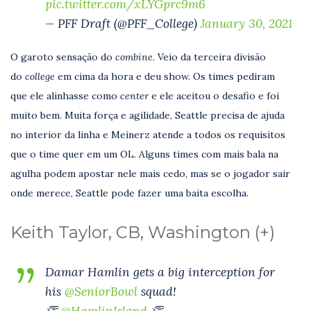
pic.twitter.com/xLYGprc9m6
— PFF Draft (@PFF_College)
January 30, 2021
O garoto sensação do
combine.
Veio da terceira divisão
do
college
em cima da hora e deu show. Os times pediram
que ele alinhasse como
center
e ele aceitou o desafio e foi
muito bem. Muita força e agilidade, Seattle precisa de ajuda
no interior da linha e Meinerz atende a todos os requisitos
que o time quer em um OL. Alguns times com mais bala na
agulha podem apostar nele mais cedo, mas se o jogador sair
onde merece, Seattle pode fazer uma baita escolha.
Keith Taylor, CB, Washington (+)
Damar Hamlin gets a big interception for
his
@SeniorBowl
squad!
👏
@HamlinIsland
👏