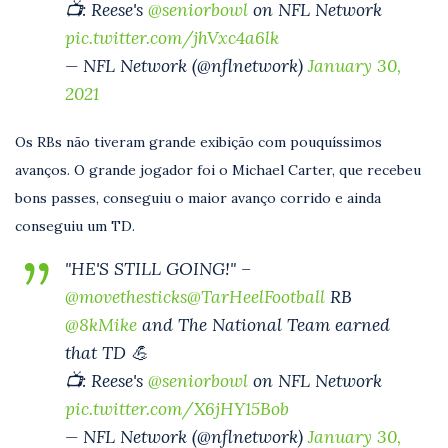
📺: Reese's
@seniorbowl
on NFL Network
pic.twitter.com/jhVxc4a6lk
— NFL Network (@nflnetwork)
January 30,
2021
Os RBs não tiveram grande exibição com pouquíssimos
avanços. O grande jogador foi o Michael Carter, que recebeu
bons passes, conseguiu o maior avanço corrido e ainda
conseguiu um TD.
"HE'S STILL GOING!" –
@movethesticks
@TarHeelFootball
RB
@8kMike
and The National Team earned
that TD 💪
📺: Reese's
@seniorbowl
on NFL Network
pic.twitter.com/X6jHY15Bob
— NFL Network (@nflnetwork)
January 30,