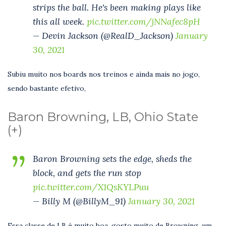
strips the ball. He's been making plays like
this all week.
pic.twitter.com/jNNafec8pH
— Devin Jackson (@RealD_Jackson)
January
30, 2021
Subiu muito nos boards nos treinos e ainda mais no jogo,
sendo bastante efetivo,
Baron Browning, LB, Ohio State
(+)
Baron Browning sets the edge, sheds the
block, and gets the run stop
pic.twitter.com/X1QsKYLPuu
— Billy M (@BillyM_91)
January 30, 2021
Essa classe de LB é muito boa, gosto muito de Browning, um