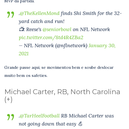
MVP da partida.
.
@TheKellenMond
finds Shi Smith for the 32-
yard catch and run!
📺: Reese's
@seniorbowl
on NFL Network
pic.twitter.com/8td4R4ZBa2
— NFL Network (@nflnetwork)
January 30,
2021
Grande passe aqui, se movimentou bem e soube deslocar
muito bem os safeties.
Michael Carter, RB, North Carolina
(+)
.
@TarHeelFootball
RB Michael Carter was
not going down that easy 💪