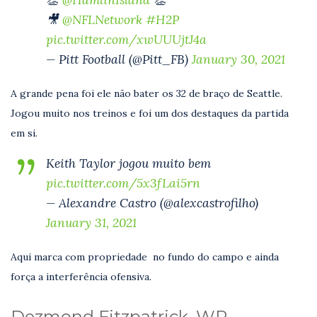
🎥
@NFLNetwork
#H2P
pic.twitter.com/xwUUUjtJ4a
— Pitt Football (@Pitt_FB)
January 30, 2021
A grande pena foi ele não bater os 32 de braço de Seattle.
Jogou muito nos treinos e foi um dos destaques da partida
em si.
Keith Taylor jogou muito bem
pic.twitter.com/5x3fLai5rn
— Alexandre Castro (@alexcastrofilho)
January 31, 2021
Aqui marca com propriedade no fundo do campo e ainda
força a interferência ofensiva.
Dezmond Fitzpatrick, WR,