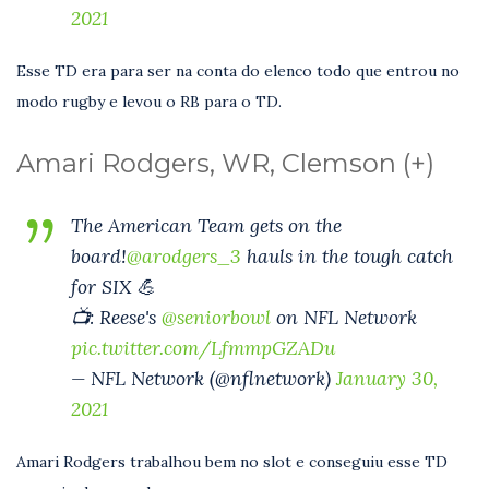
2021
Esse TD era para ser na conta do elenco todo que entrou no
modo rugby e levou o RB para o TD.
Amari Rodgers, WR, Clemson (+)
The American Team gets on the
board!
@arodgers_3
hauls in the tough catch
for SIX 💪
📺: Reese's
@seniorbowl
on NFL Network
pic.twitter.com/LfmmpGZADu
— NFL Network (@nflnetwork)
January 30,
2021
Amari Rodgers trabalhou bem no slot e conseguiu esse TD