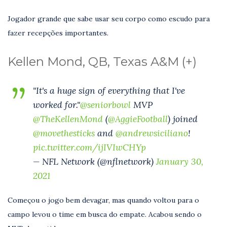
Jogador grande que sabe usar seu corpo como escudo para
fazer recepções importantes.
Kellen Mond, QB, Texas A&M (+)
"It's a huge sign of everything that I've
worked for."
@seniorbowl
MVP
@TheKellenMond
(
@AggieFootball
) joined
@movethesticks
and
@andrewsiciliano
!
pic.twitter.com/ijIVIwCHYp
— NFL Network (@nflnetwork)
January 30,
2021
Começou o jogo bem devagar, mas quando voltou para o
campo levou o time em busca do empate. Acabou sendo o