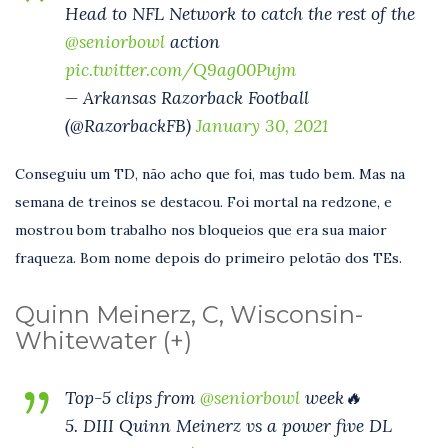
Head to NFL Network to catch the rest of the
@seniorbowl
action
pic.twitter.com/Q9ag00Pujm
— Arkansas Razorback Football
(@RazorbackFB)
January 30, 2021
Conseguiu um TD, não acho que foi, mas tudo bem. Mas na
semana de treinos se destacou. Foi mortal na redzone, e
mostrou bom trabalho nos bloqueios que era sua maior
fraqueza. Bom nome depois do primeiro pelotão dos TEs.
Quinn Meinerz, C, Wisconsin-
Whitewater (+)
Top-5 clips from
@seniorbowl
week🔥
5. DIII Quinn Meinerz vs a power five DL