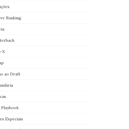
ições
er Ranking
via
terback
o-X
ap
o ao Draft
undária
icas
 Playbook
es Especiais