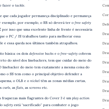
 e fazer o
tackle
.
Con
Cor
e que cada jogador permaneça disciplinado e permaneça
r exemplo, por exemplo, o RB só deverá ter o
free safety
Def
É por isso que uma excelente linha de frente é necessária
Dra
 que o PC / JS trabalhou tanto para melhorar essa
tle e essa queda nos últimos também atrapalhou.
Dra
Dra
to básica: os dois
defensive backs
e o
free-safety
cobrem
perto do nível dos linebackers, tem que cuidar do meio do
Dra
O linebacker do meio tem exatamente a mesma coisa do
Dra
omo o SS tem como o principal objetivo defender a
squema, o OLB e o
nickel
têm as zonas médias curtas,
Dra
os
curls
, as
flats
, as
screens
etc.
Dra
as fraquezas mais flagrantes do Cover 3 é um
play action
Dra
ndo
safety
está “sacrificado” para combater o jogo