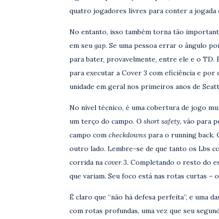
quatro jogadores livres para conter a jogada
No entanto, isso também torna tão important
em seu
gap
. Se uma pessoa errar o ângulo po
para bater, provavelmente, entre ele e o TD. 
para executar a Cover 3 com eficiência e por
unidade em geral nos primeiros anos de Seat
No nível técnico, é uma cobertura de jogo mui
um terço do campo. O
short safety
, vão para 
campo com
checkdowns
para o running back. 
outro lado. Lembre-se de que tanto os Lbs c
corrida na
cover 3.
Completando o resto do e
que variam. Seu foco está nas rotas curtas – 
É claro que “não há defesa perfeita”, e uma d
com rotas profundas, uma vez que seu segu