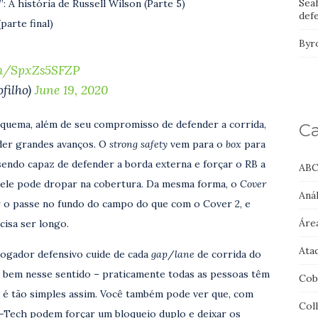
Sea
: A história de Russell Wilson (Parte 5)
def
parte final)
Byr
om/SpxZs5SFZP
filho)
June 19, 2020
squema, além de seu compromisso de defender a corrida,
Ca
nder grandes avanços. O
strong safety
vem para o
box
para
 sendo capaz de defender a borda externa e forçar o RB a
ABC
ele pode dropar na cobertura. Da mesma forma, o
Cover
Anál
 o passe no fundo do campo do que com o Cover 2, e
Áre
isa ser longo.
Ata
jogador defensivo cuide de cada
gap
/
lane
de corrida do
o bem nesse sentido – praticamente todas as pessoas têm
Cob
o é tão simples assim. Você também pode ver que, com
Col
5-Tech podem forçar um bloqueio duplo e deixar os