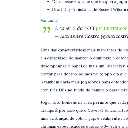
“Cara, esse é o time que eu quero jogar”
Draft Day: A história de Russell Wilson (
Vamos lá!
A cover 3 da LOB
pic.twitter.c
— Alexandre Castro (@alexcastro
Uma das características mais marcantes do e
é a capacidade de manter o equilíbrio e defe
desempenhar o papel de mais um
linebacker
,
cortar para dentro, ao mesmo tempo em que 
3
também envia mais jogadores para defender
com três DBs no fundo do campo o passe prec
Jogar oito homens na área permite que cada 
atauqe. É por isso que o Cover-3 funciona tã
uma atribuição de cobrir
gap
, e realmente nã
algumas especificações duplas, o 3-Tech e o 