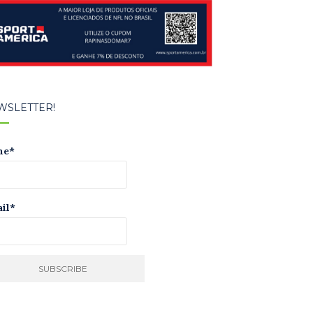
WSLETTER!
me*
il*