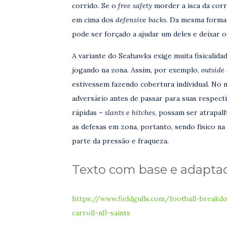
corrido. Se o
free safety
morder a isca da cor
em cima dos
defensive backs
. Da mesma forma,
pode ser forçado a ajudar um deles e deixar o
A variante do Seahawks exige muita fisicalid
jogando na zona. Assim, por exemplo,
outside
estivessem fazendo cobertura individual. N
adversário antes de passar para suas respecti
rápidas –
slants e hitches
, possam ser atrapal
as defesas em zona, portanto, sendo físico na 
parte da pressão e fraqueza.
Texto com base e adapta
https://www.fieldgulls.com/football-brea
carroll-nfl-saints