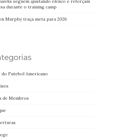
hawks seguem ajustando elenco e reforçam
esa durante o training camp
on Murphy traça meta para 2026
tegorias
 do Futebol Americano
ises
a de Membros
que
erturas
lege