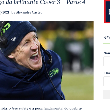
o da brilhante Cover 3 – Parte 4
by
7/2021
Alexandre Castro
NE
Na
Ema
rida, o
free safety
é a peça fundamental do quebra-