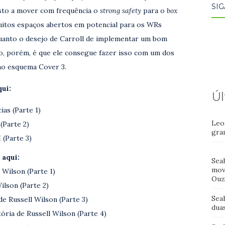
SIG
osto a mover com frequência o
strong safety
para o
box
uitos espaços abertos em potencial para os WRs
quanto o desejo de Carroll de implementar um bom
o, porém, é que ele consegue fazer isso com um dos
no esquema Cover 3.
qui:
Úl
ias (Parte 1)
Leo
(Parte 2)
gra
 (Parte 3)
 aqui:
Sea
mov
 Wilson (Parte 1)
Ouz
ilson (Parte 2)
Sea
de Russell Wilson (Parte 3)
dua
ória de Russell Wilson (Parte 4)