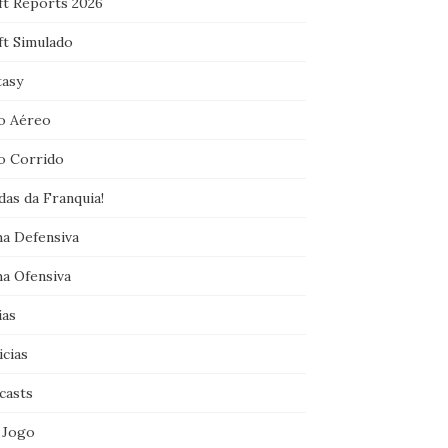
ft Reports 2026
ft Simulado
tasy
o Aéreo
o Corrido
das da Franquia!
ha Defensiva
ha Ofensiva
ias
icias
casts
 Jogo