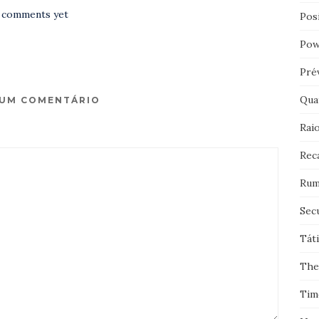
 comments yet
Pos
Pow
Pré
Qua
 UM COMENTÁRIO
Rai
Rec
Rum
Sec
Tát
The
Tim