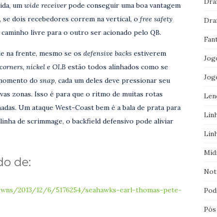
Dra
rida, um
wide receiver
pode conseguir uma boa vantagem
 se dois recebedores correm na vertical, o
free safety
Dra
 caminho livre para o outro ser acionado pelo QB.
Fan
ade na frente, mesmo se os
defensive backs
estiverem
Jog
 corners, nickel e OLB
estão todos alinhados como se
Jog
o momento do
snap
, cada um deles deve pressionar seu
vas zonas. Isso é para que o ritmo de muitas rotas
Len
hadas. Um ataque West-Coast bem é a bala de prata para
Lin
linha de scrimmage, o backfield defensivo pode aliviar
Lin
Míd
do de:
Not
kdowns/2013/12/6/5176254/seahawks-earl-thomas-pete-
Pod
Pós