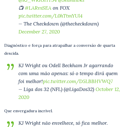
📺
#LARvsSEA
on FOX
pic.twitter.com/L0hTtmYUl4
— The Checkdown (@thecheckdown)
December 27, 2020
Diagnóstico e força para atrapalhar a conversão de quarta
descida.
KJ Wright ou Odell Beckham Jr agarrando
com uma mão apenas: só o tempo dirá quem
foi melhor!
pic.twitter.com/D5LBBHVWQ7
— Liga dos 32 (NFL) (@LigaDos32)
October 12,
2020
Que envergadura incrível.
KJ Wright não envelhece, só fica melhor.