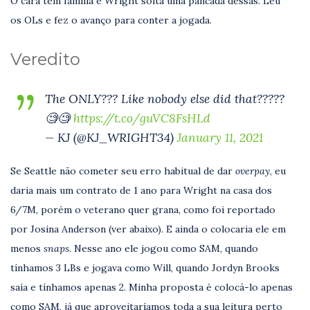
O cara tem família e Wright solta uma pancada dessas. Leu
os OLs e fez o avanço para conter a jogada.
Veredito
The ONLY??? Like nobody else did that?????
🧐🧐
https://t.co/guVC8FsHLd
— KJ (@KJ_WRIGHT34)
January 11, 2021
Se Seattle não cometer seu erro habitual de dar
overpay
, eu
daria mais um contrato de 1 ano para Wright na casa dos
6/7M, porém o veterano quer grana, como foi reportado
por Josina Anderson (ver abaixo). E ainda o colocaria ele em
menos
snaps.
Nesse ano ele jogou como SAM, quando
tínhamos 3 LBs e jogava como Will, quando Jordyn Brooks
saía e tínhamos apenas 2. Minha proposta é colocá-lo apenas
como SAM, já que aproveitaríamos toda a sua leitura perto