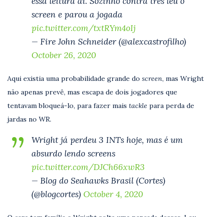
essa leitura ai. Sozinho contra três leu o
screen e parou a jogada
pic.twitter.com/txtRYm4oIj
— Fire John Schneider (@alexcastrofilho)
October 26, 2020
Aqui existia uma probabilidade grande do
screen
, mas Wright
não apenas prevê, mas escapa de dois jogadores que
tentavam bloqueá-lo, para fazer mais
tackle
para perda de
jardas no WR.
Wright já perdeu 3 INTs hoje, mas é um
absurdo lendo screens
pic.twitter.com/DJCh66xwR3
— Blog do Seahawks Brasil (Cortes)
(@blogcortes)
October 4, 2020