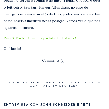
pegar no terceiro round) e do mito, a lenda, o louco, o deus,
o feiticeiro, Ben Burr Kirven. Além disso, no caso de
emergência, lesões ou algo do tipo, poderíamos acioná-los
como reserva imediato nessa posição. Vamos ver o que nos
aguarda no futuro.
Raio-X: Barton tem uma partida de destaque!
Go Hawks!
Comments (3)
3 REPLIES TO “K.J. WRIGHT CONSEGUE MAIS UM
CONTRATO EM SEATTLE?”
ENTREVISTA COM JOHN SCHNEIDER E PETE