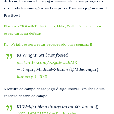
de Irvin, levaram o LB a jogar novamente nessa posição e o
resultado foi uma agradável surpresa. Esse ano jogou a nível
Pro Bowl.
Playbook 28 &#8211; Jack, Leo, Mike, Will e Sam, quem são
esses caras na defesa?
K.J. Wright espera estar recuperado para semana 1!
KJ Wright: Still not fooled
pic.twitter.com/KXjaMxabMX
— Dugar, Michael-Shawn (@MikeDugar)
January 4, 2021
A leitura de campo desse jogo é algo imoral. Um líder e um
cérebro dentro de campo.
KJ Wright blew things up on 4th down 💪
@KJ_WRIGHT34
@Seahawks