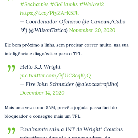
#Seahawks
#GoHawks
#WeAre12
https://t.co/PiyZArK5Fh
— Coordenador Ofensivo (de Cancun/Cabo
🌴) (@WilsonTatico)
November 20, 2020
Ele bem próximo a linha, sem precisar correr muito, usa sua
inteligência e diagnóstico para o TFL.
Hello K.J. Wright
pic.twitter.com/kfUC8cqKyQ
— Fire John Schneider (@alexcastrofilho)
December 14, 2020
Mais uma vez como SAM, prevê a jogada, passa fácil do
bloqueador e consegue mais um TFL.
Finalmente saiu a INT de Wright! Cousins
subestimou demais a envergadura do