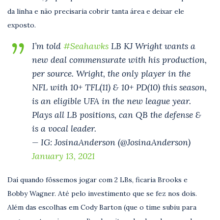
da linha e não precisaria cobrir tanta área e deixar ele
exposto.
I’m told
#Seahawks
LB KJ Wright wants a
new deal commensurate with his production,
per source. Wright, the only player in the
NFL with 10+ TFL(11) & 10+ PD(10) this season,
is an eligible UFA in the new league year.
Plays all LB positions, can QB the defense &
is a vocal leader.
— IG: JosinaAnderson (@JosinaAnderson)
January 13, 2021
Daí quando fôssemos jogar com 2 LBs, ficaria Brooks e
Bobby Wagner. Até pelo investimento que se fez nos dois.
Além das escolhas em Cody Barton (que o time subiu para