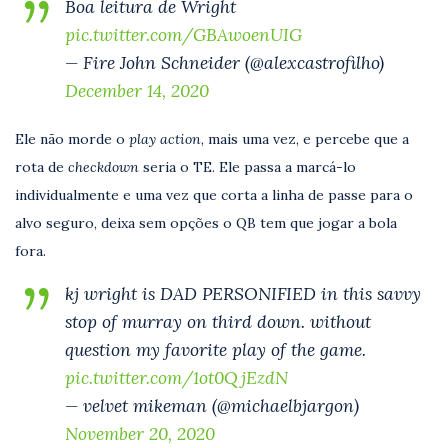
Boa leitura de Wright
pic.twitter.com/GBAwoenUIG
— Fire John Schneider (@alexcastrofilho)
December 14, 2020
Ele não morde o
play action
, mais uma vez, e percebe que a
rota de
checkdown
seria o TE. Ele passa a marcá-lo
individualmente e uma vez que corta a linha de passe para o
alvo seguro, deixa sem opções o QB tem que jogar a bola
fora.
kj wright is DAD PERSONIFIED in this savvy
stop of murray on third down. without
question my favorite play of the game.
pic.twitter.com/1ot0QjEzdN
— velvet mikeman (@michaelbjargon)
November 20, 2020