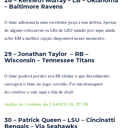
28 – Kenneth Murray
– LB – Oklahoma
– Baltimore Ravens
O time adicionaria uma excelente peça a sua defesa. Apesar
de alguns colocarem os LBs de LSU saindo por aqui, ainda
acho KM a melhor opção disponível nesse momento.
29 –
Jonathan Taylor
– RB –
Wisconsin – Tennessee Titans
O time poderá perder seu RB titular e que literalmente
carregou o time no jogo corrido. Foi um destaques
do
combine
e vale aqui o fim de
draft.
Análise do Combine dia 2 &#8211; OL, ST, RB
30 – Patrick Queen – LSU – Cincinatti
Bengals – Via Seahawks