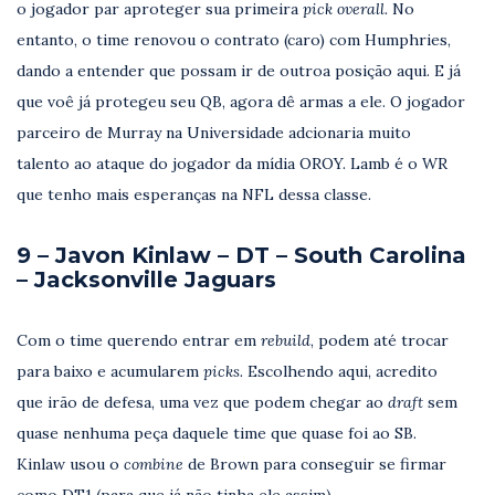
o jogador par aproteger sua primeira
pick overall.
No
entanto, o time renovou o contrato (caro) com Humphries,
dando a entender que possam ir de outroa posição aqui. E já
que voê já protegeu seu QB, agora dê armas a ele. O jogador
parceiro de Murray na Universidade adcionaria muito
talento ao ataque do jogador da mídia OROY. Lamb é o WR
que tenho mais esperanças na NFL dessa classe.
9 – Javon Kinlaw – DT – South Carolina
– Jacksonville Jaguars
Com o time querendo entrar em
rebuild
, podem até trocar
para baixo e acumularem
picks.
Escolhendo aqui, acredito
que irão de defesa, uma vez que podem chegar ao
draft
sem
quase nenhuma peça daquele time que quase foi ao SB.
Kinlaw usou o
combine
de Brown para conseguir se firmar
como DT1 (para que já não tinha ele assim).