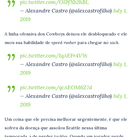
pic.twitter.com/OIPfXb2hBL
— Alexandre Castro (@alexcastrofilho)
July 1,
2019
A linha ofensiva dos Cowboys deixou ele desbloqueado e ele
usou sua habilidade de
speed rusher
para chegar no
sack.
pic.twitter.com/IqAEFr4VYs
— Alexandre Castro (@alexcastrofilho)
July 1,
2019
pic.twitter.com/qcAEOM6Z7d
— Alexandre Castro (@alexcastrofilho)
July 1,
2019
Um coisa que ele precisa melhorar urgentemente, é que ele
sofreu da doença que assolou Seattle nessa última
temporada, a de perder
tackles.
Quando um jogador perde