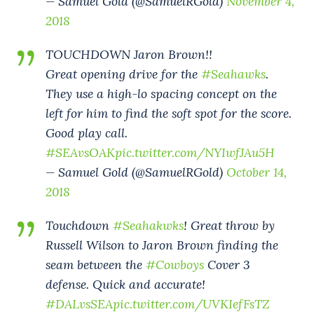
— Samuel Gold (@SamuelRGold)
November 4,
2018
TOUCHDOWN Jaron Brown!!
Great opening drive for the
#Seahawks
.
They use a high-lo spacing concept on the
left for him to find the soft spot for the score.
Good play call.
#SEAvsOAK
pic.twitter.com/NYIwfJAu5H
— Samuel Gold (@SamuelRGold)
October 14,
2018
Touchdown
#Seahakwks
! Great throw by
Russell Wilson to Jaron Brown finding the
seam between the
#Cowboys
Cover 3
defense. Quick and accurate!
#DALvsSEA
pic.twitter.com/UVKIefFsTZ