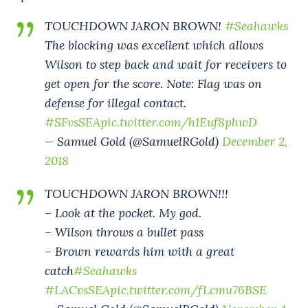
TOUCHDOWN JARON BROWN!
#Seahawks
The blocking was excellent which allows
Wilson to step back and wait for receivers to
get open for the score. Note: Flag was on
defense for illegal contact.
#SFvsSEA
pic.twitter.com/h1Euf8phwD
— Samuel Gold (@SamuelRGold)
December 2,
2018
TOUCHDOWN JARON BROWN!!!
– Look at the pocket. My god.
– Wilson throws a bullet pass
– Brown rewards him with a great
catch
#Seahawks
#LACvsSEA
pic.twitter.com/fLcmu76BSE