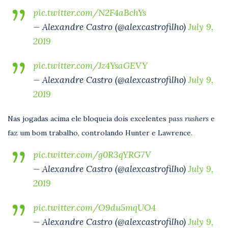
pic.twitter.com/N2F4aBchYs
— Alexandre Castro (@alexcastrofilho)
July 9,
2019
pic.twitter.com/Jz4YsaGEVY
— Alexandre Castro (@alexcastrofilho)
July 9,
2019
Nas jogadas acima ele bloqueia dois excelentes
pass rushers
e
faz um bom trabalho, controlando Hunter e Lawrence.
pic.twitter.com/g0R3qYRG7V
— Alexandre Castro (@alexcastrofilho)
July 9,
2019
pic.twitter.com/O9du5mqUO4
— Alexandre Castro (@alexcastrofilho)
July 9,