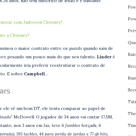
 26 anos, não tem histórico de lesão e é bastante
Pos
Pow
renovar com Jadeveon Clowney?
Pré
ato a Clowney?
Qua
ssinou o maior contrato entre os
guards
quando saiu de
Rai
alvez pesando um pouco mais do que seu talento.
Linder
é
icularmente iria preferir reestruturar o contrato de
Rec
to. E sobre
Campbell
…
Rum
ars
Sec
Tát
e ele vê um bom DT, ele tenta comparar ao papel de
The
finado”
McDowell. O jogador de 34 anos vai custar 17.5M,
Tim
tanto, nos 3 anos em Jax, teve 6
fumbles
forçads, 6
orada), 195 tackles, 44 para perda de jardas e 77 qb hits,