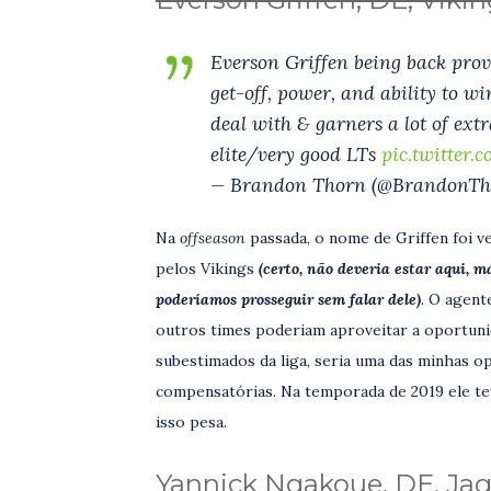
Everson Griffen being back provi
get-off, power, and ability to wi
deal with & garners a lot of ext
elite/very good LTs
pic.twitter
— Brandon Thorn (@BrandonT
Na
offseason
passada, o nome de Griffen foi v
pelos Vikings
(certo, não deveria estar aqui, m
poderíamos prosseguir sem falar dele)
. O agent
outros times poderiam aproveitar a oportuni
subestimados da liga, seria uma das minhas o
compensatórias. Na temporada de 2019 ele t
isso pesa.
Yannick Ngakoue, DE, Ja