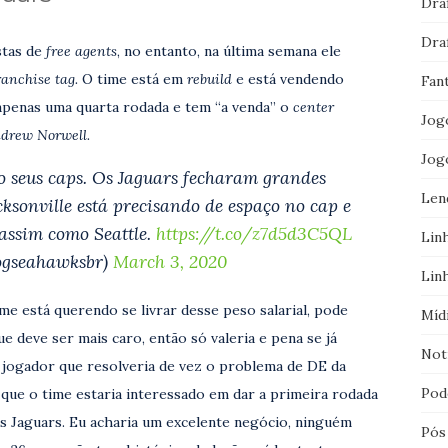
Dra
Dra
stas de
free agents
, no entanto, na última semana ele
ranchise tag.
O time está em
rebuild
e está vendendo
Fan
apenas uma quarta rodada e tem “a venda” o
center
Jog
ndrew Norwell.
Jog
o seus caps. Os Jaguars fecharam grandes
Len
cksonville está precisando de espaço no cap e
 assim como Seattle.
https://t.co/z7d5d3C5QL
Lin
logseahawksbr)
March 3, 2020
Lin
me está querendo se livrar desse peso salarial, pode
Míd
 deve ser mais caro, então só valeria e pena se já
Not
 jogador que resolveria de vez o problema de DE da
Pod
 que o time estaria interessado em dar a primeira rodada
s Jaguars. Eu acharia um excelente negócio, ninguém
Pós