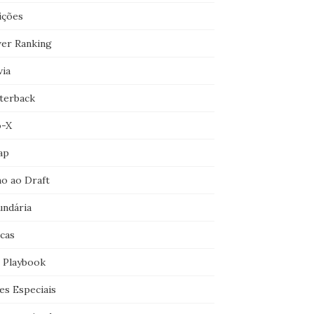
ições
er Ranking
via
terback
o-X
ap
o ao Draft
undária
icas
 Playbook
es Especiais