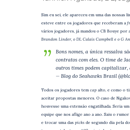
Sim eu sei, ele apareceu em uma das nossas li
esteve entre os jogadores que receberam a
f
vários jogadores, já mandou o CB Bouye por 
Brandon Linder, o DL Calais Campbell e o G A
Bons nomes, a única ressalva sã
contratos com eles. O time de Ja
outros times podem capitalizar,
— Blog do Seahawks Brasil (@b
Todos os jogadores tem
cap
alto, e como o ti
aceitar propostas menores. O caso de Ngakoue
houvesse uma extensão engatilhada. Seria um
equipe que nos aflige ano a ano. Saiu o rumor
e trocar uma das
picks
de segundo dia pela do