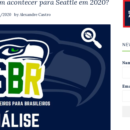
em acontecer para Seattle em 2020?
by
3/2020
Alexandre Castro
NE
Na
Ema