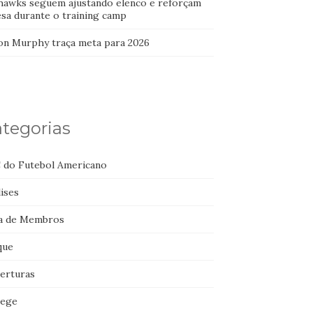
hawks seguem ajustando elenco e reforçam
esa durante o training camp
on Murphy traça meta para 2026
tegorias
 do Futebol Americano
ises
a de Membros
que
erturas
lege