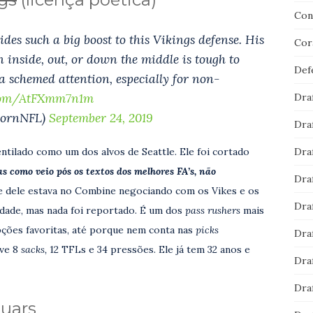
Con
des such a big boost to this Vikings defense. His
Cor
n inside, out, or down the middle is tough to
Def
ra schemed attention, especially for non-
.com/AtFXmm7n1m
Dra
hornNFL)
September 24, 2019
Dra
Dra
entilado como um dos alvos de Seattle. Ele foi cortado
as como veio pós os textos dos melhores FA’s, não
Dra
e dele estava no Combine negociando com os Vikes e os
Dra
dade, mas nada foi reportado. É um dos
pass rushers
mais
pções favoritas, até porque nem conta nas
picks
Dra
eve 8
sacks,
12 TFLs e 34 pressões. Ele já tem 32 anos e
Dra
Dra
guars