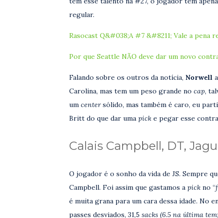
tem esse talento na #27, o jogador tem apenas
regular.
Rasocast Q&#038;A #7 &#8211; Vale a pena 
Por que Seattle NÃO deve dar um novo contr
Falando sobre os outros da notícia,
Norwell
a
Carolina, mas tem um peso grande no
cap
, t
um
center
sólido, mas também é caro, eu part
Britt do que dar uma
pick
e pegar esse contra
Calais Campbell, DT, Jagu
O jogador é o sonho da vida de JS. Sempre qu
Campbell. Foi assim que gastamos a
pick
no “
é muita grana para um cara dessa idade. No en
passes desviados, 31,5
sacks (6.5 na última temp