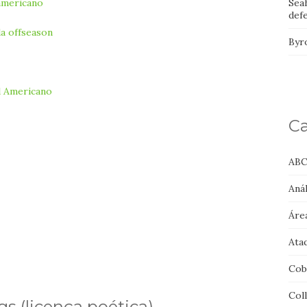
Sea
 americano
def
a offseason
Byr
l Americano
Ca
ABC
Anál
Áre
Ata
Cob
Col
ngs
(licença poética)