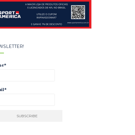
WSLETTER!
me*
il*