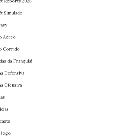
ft Reports 2026
ft Simulado
tasy
o Aéreo
o Corrido
das da Franquia!
ha Defensiva
ha Ofensiva
ias
icias
casts
 Jogo