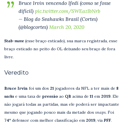
Bruce Irvin vencendo Ifedi (como se fosse
difícil)
pic.twitter.com/SWEazIbNrb
— Blog do Seahawks Brasil (Cortes)
(@blogcortes)
March 20, 2020
Stab-move
(esse braço esticado), sua marca registrada, esse
braço esticado no peito do OL deixando seu braço de fora
livre.
Veredito
Bruce Irvin
foi um dos
21
jogadores da NFL a ter mais de
8
sacks
e uma taxa de
pressão
ao
QB
acima de
11
em
2019
. Ele
não jogará todas as partidas, mas ele poderá ser impactante
mesmo que jogando pouco mais da metade dos
snaps
. Foi
74º
defensor com melhor classificação em
2019
, via
PFF
.