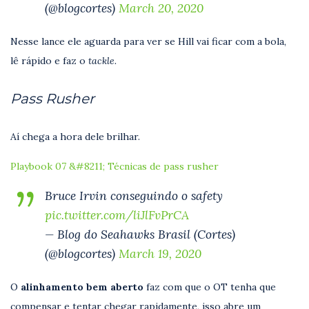
(@blogcortes)
March 20, 2020
Nesse lance ele aguarda para ver se Hill vai ficar com a bola,
lê rápido e faz o
tackle.
Pass Rusher
Aí chega a hora dele brilhar.
Playbook 07 &#8211; Técnicas de pass rusher
Bruce Irvin conseguindo o safety
pic.twitter.com/liJlFvPrCA
— Blog do Seahawks Brasil (Cortes)
(@blogcortes)
March 19, 2020
O
alinhamento
bem
aberto
faz com que o OT tenha que
compensar e tentar chegar rapidamente, isso abre um