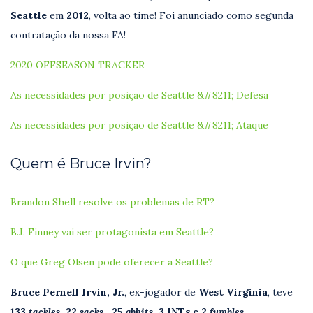
Seattle
em
2012
, volta ao time! Foi anunciado como segunda
contratação da nossa FA!
2020 OFFSEASON TRACKER
As necessidades por posição de Seattle &#8211; Defesa
As necessidades por posição de Seattle &#8211; Ataque
Quem é Bruce Irvin?
Brandon Shell resolve os problemas de RT?
B.J. Finney vai ser protagonista em Seattle?
O que Greg Olsen pode oferecer a Seattle?
Bruce Pernell Irvin, Jr.
, ex-jogador de
West Virginia
, teve
133
tackles
, 22
sacks
, 25
qbhits
, 3 INTs e 2
fumbles