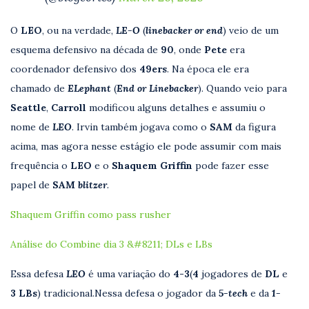
O
LEO
, ou na verdade,
LE-O
(
linebacker
or end
) veio de um
esquema defensivo na década de
90
, onde
Pete
era
coordenador defensivo dos
49ers
. Na época ele era
chamado de
ELephant
(
End
or Linebacker
). Quando veio para
Seattle
,
Carroll
modificou alguns detalhes e assumiu o
nome de
LEO
. Irvin também jogava como o
SAM
da figura
acima, mas agora nesse estágio ele pode assumir com mais
frequência o
LEO
e o
Shaquem
Griffin
pode fazer esse
papel de
SAM
blitzer
.
Shaquem Griffin como pass rusher
Análise do Combine dia 3 &#8211; DLs e LBs
Essa defesa
LEO
é uma variação do
4-3
(
4
jogadores de
DL
e
3
LBs
) tradicional.Nessa defesa o jogador da
5-tech
e da
1-