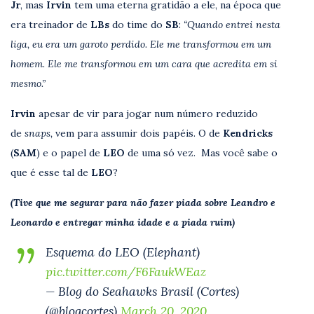
Jr
, mas
Irvin
tem uma eterna gratidão a ele, na época que
era treinador de
LBs
do time do
SB
:
“Quando entrei nesta
liga, eu era um garoto perdido. Ele me transformou em um
homem. Ele me transformou em um cara que acredita em si
mesmo.”
Irvin
apesar de vir para jogar num número reduzido
de
snaps,
vem para assumir dois papéis. O de
Kendricks
(
SAM
) e o papel de
LEO
de uma só vez. Mas você sabe o
que é esse tal de
LEO
?
(Tive que me segurar para não fazer piada sobre Leandro e
Leonardo e entregar minha idade e a piada ruim)
Esquema do LEO (Elephant)
pic.twitter.com/F6FaukWEaz
— Blog do Seahawks Brasil (Cortes)
(@blogcortes)
March 20, 2020