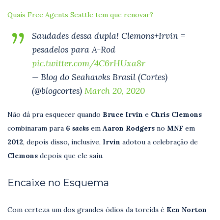
Quais Free Agents Seattle tem que renovar?
Saudades dessa dupla! Clemons+Irvin =
pesadelos para A-Rod
pic.twitter.com/4C6rHUxa8r
— Blog do Seahawks Brasil (Cortes)
(@blogcortes)
March 20, 2020
Não dá pra esquecer quando
Bruce
Irvin
e
Chris
Clemons
combinaram para
6
sacks
em
Aaron
Rodgers
no
MNF
em
2012
, depois disso, inclusive,
Irvin
adotou a celebração de
Clemons
depois que ele saiu.
Encaixe no Esquema
Com certeza um dos grandes ódios da torcida é
Ken Norton