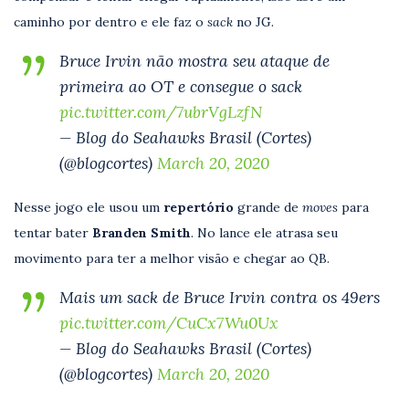
caminho por dentro e ele faz o
sack
no JG.
Bruce Irvin não mostra seu ataque de
primeira ao OT e consegue o sack
pic.twitter.com/7ubrVgLzfN
— Blog do Seahawks Brasil (Cortes)
(@blogcortes)
March 20, 2020
Nesse jogo ele usou um
repertório
grande de
moves
para
tentar bater
Branden
Smith
. No lance ele atrasa seu
movimento para ter a melhor visão e chegar ao QB.
Mais um sack de Bruce Irvin contra os 49ers
pic.twitter.com/CuCx7Wu0Ux
— Blog do Seahawks Brasil (Cortes)
(@blogcortes)
March 20, 2020