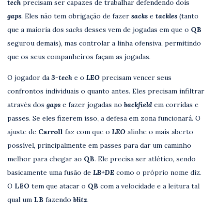
tech
precisam ser capazes de trabalhar defendendo dois
gaps
.
Eles não tem obrigação de fazer
sacks
e
tackles
(tanto
que a maioria dos
sacks
desses vem de jogadas em que o
QB
segurou demais), mas controlar a linha ofensiva, permitindo
que os seus companheiros façam as jogadas.
O jogador da
3-tech
e o
LEO
precisam vencer seus
confrontos individuais o quanto antes. Eles precisam infiltrar
através dos
gaps
e fazer jogadas no
backfield
em corridas e
passes. Se eles fizerem isso, a defesa em zona funcionará. O
ajuste de
Carroll
faz com que o
LEO
alinhe o mais aberto
possível, principalmente em passes para dar um caminho
melhor para chegar ao
QB
. Ele precisa ser atlético, sendo
basicamente uma fusão de
LB+DE
como o próprio nome diz.
O
LEO
tem que atacar o
QB
com a velocidade e a leitura tal
qual um
LB
fazendo
blitz
.