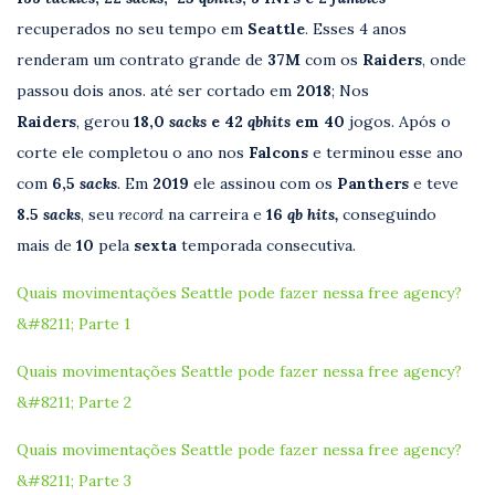
recuperados no seu tempo em
Seattle
. Esses 4 anos
renderam um contrato grande de
37M
com os
Raiders
, onde
passou dois anos. até ser cortado em
2018
; Nos
Raiders
, gerou
18,0
sacks
e 42
qbhits
em 40
jogos. Após o
corte ele completou o ano nos
Falcons
e terminou esse ano
com
6,5
sacks
.
Em
2019
ele assinou com os
Panthers
e teve
8.5
sacks
, seu
record
na carreira e
16
qb hits,
conseguindo
mais de
10
pela
sexta
temporada consecutiva.
Quais movimentações Seattle pode fazer nessa free agency?
&#8211; Parte 1
Quais movimentações Seattle pode fazer nessa free agency?
&#8211; Parte 2
Quais movimentações Seattle pode fazer nessa free agency?
&#8211; Parte 3