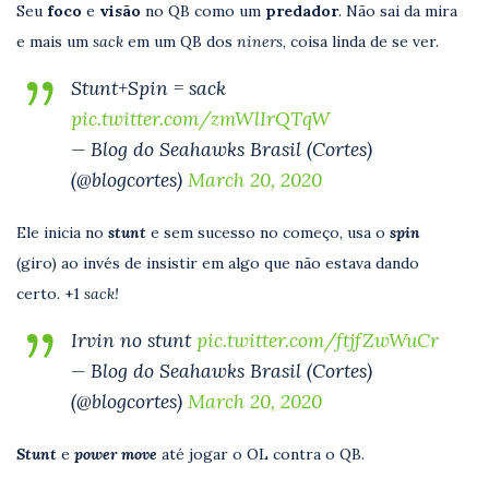
Seu
foco
e
visão
no QB como um
predador
. Não sai da mira
e mais um
sack
em um QB dos
niners
, coisa linda de se ver.
Stunt+Spin = sack
pic.twitter.com/zmWlIrQTqW
— Blog do Seahawks Brasil (Cortes)
(@blogcortes)
March 20, 2020
Ele inicia no
stunt
e sem sucesso no começo, usa o
spin
(giro) ao invés de insistir em algo que não estava dando
certo. +1
sack!
Irvin no stunt
pic.twitter.com/ftjfZwWuCr
— Blog do Seahawks Brasil (Cortes)
(@blogcortes)
March 20, 2020
Stunt
e
power
move
até jogar o OL contra o QB.