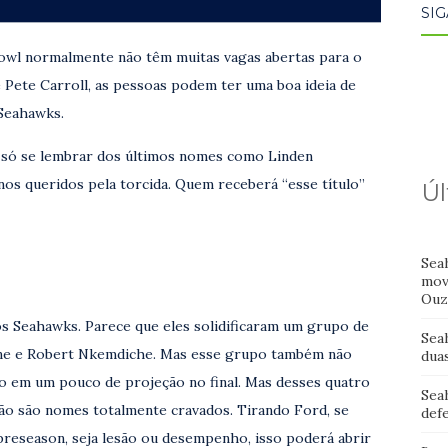
SIG
owl normalmente não têm muitas vagas abertas para o
Pete Carroll, as pessoas podem ter uma boa ideia de
Seahawks.
só se lembrar dos últimos nomes como Linden
s queridos pela torcida. Quem receberá “esse título”
Úl
Sea
mov
Ouz
os Seahawks. Parece que eles solidificaram um grupo de
Sea
ne e Robert Nkemdiche. Mas esse grupo também não
dua
do em um pouco de projeção no final. Mas desses quatro
Sea
ão são nomes totalmente cravados. Tirando Ford, se
def
 preseason, seja lesão ou desempenho, isso poderá abrir