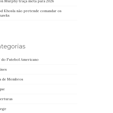
on Murphy traça meta para 2026
od Khosla não pretende comandar os
hawks
tegorias
 do Futebol Americano
ises
a de Membros
que
erturas
lege