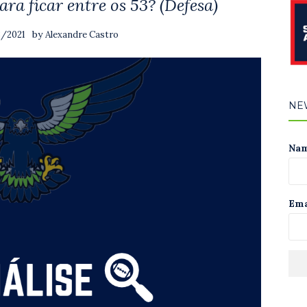
ra ficar entre os 53? (Defesa)
by
8/2021
Alexandre Castro
NE
Na
Ema