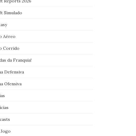
ft Reports 2026
ft Simulado
tasy
o Aéreo
o Corrido
das da Franquia!
ha Defensiva
ha Ofensiva
ias
icias
casts
 Jogo