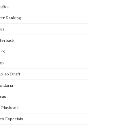
ições
er Ranking
via
terback
o-X
ap
o ao Draft
undária
icas
 Playbook
es Especiais