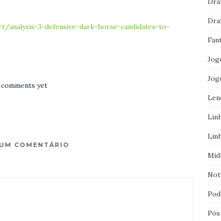
Dra
Dra
/analysis-3-defensive-dark-horse-candidates-to-
Fan
Jog
Jog
 comments yet
Len
Lin
Lin
 UM COMENTÁRIO
Míd
Not
Pod
Pós