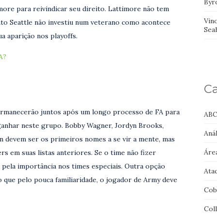
Byr
ore para reivindicar seu direito. Lattimore não tem
Vin
to Seattle não investiu num veterano como acontece
Sea
a aparição nos playoffs.
A?
Ca
ermanecerão juntos após um longo processo de FA para
ABC
ganhar neste grupo. Bobby Wagner, Jordyn Brooks,
Anál
n devem ser os primeiros nomes a se vir a mente, mas
Áre
rs em suas listas anteriores. Se o time não fizer
 pela importância nos times especiais. Outra opção
Ata
 que pelo pouca familiaridade, o jogador de Army deve
Cob
Col