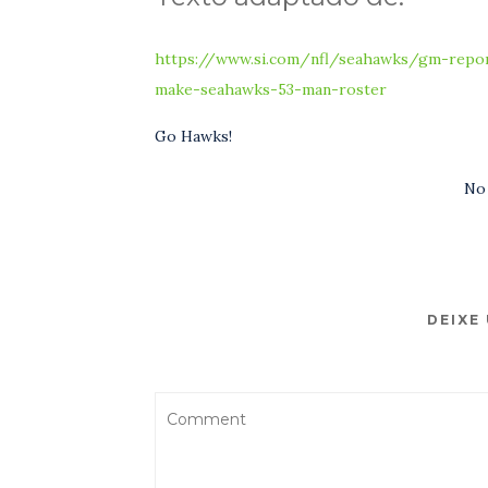
https://www.si.com/nfl/seahawks/gm-report
make-seahawks-53-man-roster
Go Hawks!
No
DEIXE