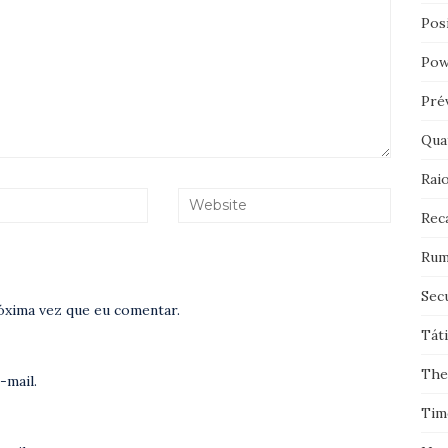
Pos
Pow
Pré
Qua
Rai
Rec
Rum
Sec
óxima vez que eu comentar.
Tát
The
-mail.
Tim