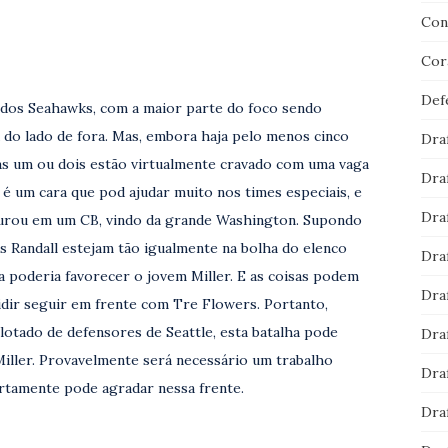
Con
Cor
Def
 dos Seahawks, com a maior parte do foco sendo
do lado de fora. Mas, embora haja pelo menos cinco
Dra
s um ou dois estão virtualmente cravado com uma vaga
Dra
 é um cara que pod ajudar muito nos times especiais, e
Dra
ocurou em um CB, vindo da grande Washington. Supondo
 Randall estejam tão igualmente na bolha do elenco
Dra
a poderia favorecer o jovem Miller. E as coisas podem
Dra
cidir seguir em frente com Tre Flowers. Portanto,
 lotado de defensores de Seattle, esta batalha pode
Dra
Miller. Provavelmente será necessário um trabalho
Dra
ertamente pode agradar nessa frente.
Dra