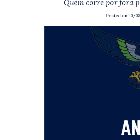
Quem corre por fora pa
Posted on
20/0