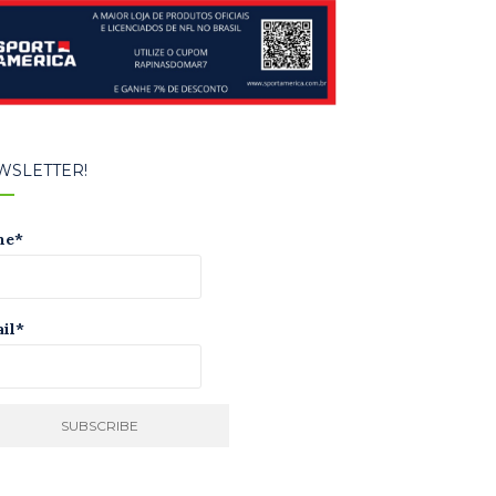
WSLETTER!
me*
il*