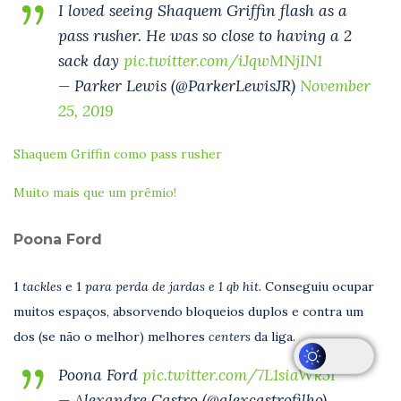
I loved seeing Shaquem Griffin flash as a
pass rusher. He was so close to having a 2
sack day
pic.twitter.com/iJqwMNjIN1
— Parker Lewis (@ParkerLewisJR)
November
25, 2019
Shaquem Griffin como pass rusher
Muito mais que um prêmio!
Poona Ford
1
tackles
e 1
para perda de jardas e 1 qb hit.
Conseguiu ocupar
muitos espaços, absorvendo bloqueios duplos e contra um
dos (se não o melhor) melhores
centers
da liga.
Poona Ford
pic.twitter.com/7L1siaWk5I
— Alexandre Castro (@alexcastrofilho)