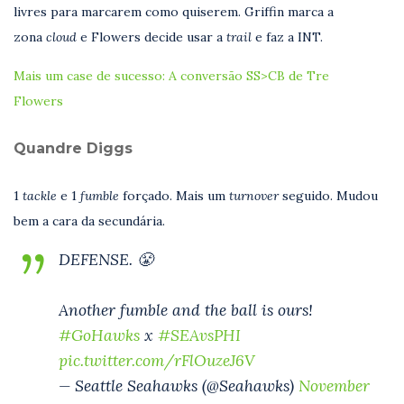
livres para marcarem como quiserem. Griffin marca a
zona
cloud
e Flowers decide usar a
trail
e faz a INT.
Mais um case de sucesso: A conversão SS>CB de Tre
Flowers
Quandre Diggs
1
tackle
e 1
fumble
forçado. Mais um
turnover
seguido. Mudou
bem a cara da secundária.
DEFENSE. 😤
Another fumble and the ball is ours!
#GoHawks
x
#SEAvsPHI
pic.twitter.com/rFlOuzeJ6V
— Seattle Seahawks (@Seahawks)
November