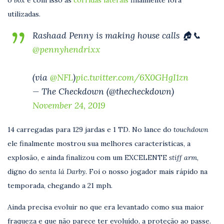
utilizadas.
Rashaad Penny is making house calls 🏠📞
@pennyhendrixx
(via
@NFL
)
pic.twitter.com/6X0GHgI1zn
— The Checkdown (@thecheckdown)
November 24, 2019
14 carregadas para 129 jardas e 1 TD. No lance do
touchdown
ele finalmente mostrou sua melhores características, a
explosão, e ainda finalizou com um EXCELENTE
stiff arm
,
digno do
senta lá Darby.
Foi o nosso jogador mais rápido na
temporada, chegando a 21 mph.
Ainda precisa evoluir no que era levantado como sua maior
fraqueza e que não parece ter evoluído, a proteção ao passe.