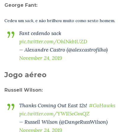
George Fant:
Cedeu um
sack
, e não brilhou muito como sexto homem.
Fant cedendo sack
pic.twitter.com/OhlNkb1UZD
— Alexandre Castro (@alexcastrofilho)
November 24, 2019
Jogo aéreo
Russell Wilson:
Thanks Coming Out East 12s!
#GoHawks
pic.twitter.com/YW1l5eGmQZ
— Russell Wilson (@DangeRussWilson)
November 24, 2019