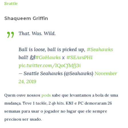
Seattle
Shaqueem Griffin
That. Was. Wild.
Ball is loose, ball is picked up,
#Seahawks
ball! 🙌
#GoHawks
x
#SEAvsPHI
pic.twitter.com/IQoCfMfj3i
— Seattle Seahawks (@Seahawks)
November
24, 2019
Quem ouve nossos
pods
sabe que levantamos a bola de uma
mudança. Teve 1
tackle, 2 qb hits.
KNJ e PC demoraram 26
semanas para usar o jogador no lugar que ele sempre
precisou ser usado.