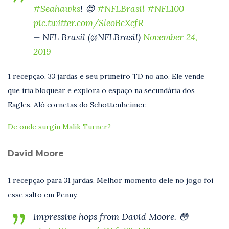
#Seahawks
! 😍
#NFLBrasil
#NFL100
pic.twitter.com/SleoBcXcfR
— NFL Brasil (@NFLBrasil)
November 24,
2019
1 recepção, 33 jardas e seu primeiro TD no ano. Ele vende
que iria bloquear e explora o espaço na secundária dos
Eagles. Alô cornetas do Schottenheimer.
De onde surgiu Malik Turner?
David Moore
1 recepção para 31 jardas. Melhor momento dele no jogo foi
esse salto em Penny.
Impressive hops from David Moore. 😳