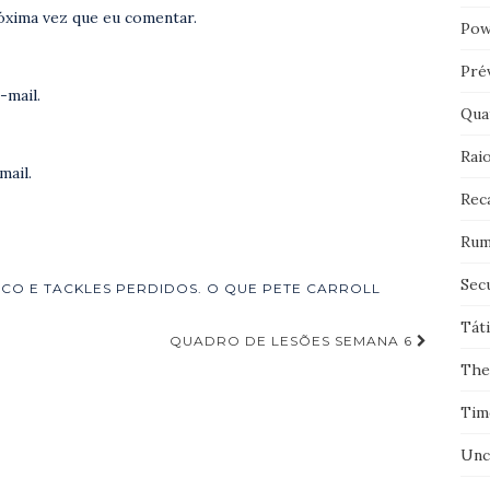
óxima vez que eu comentar.
Pow
Pré
-mail.
Qua
Rai
mail.
Rec
Rum
Sec
NCO E TACKLES PERDIDOS. O QUE PETE CARROLL
Tát
QUADRO DE LESÕES SEMANA 6
The
Tim
Unc