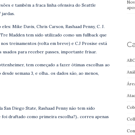
Nov
sões e também a fraca linha ofensiva do Seattle
apo
 jardas.
eles: Mike Davis, Chris Carson, Rashaad Penny, C. J.
, Tre Madden tem sido utilizado como um fullback que
Ca
nos treinamentos (volta em breve) e C.J Prosise está
is usados para receber passes, importante frisar.
ABC
ottenheimer, tem começado a fazer ótimas escolhas ao
Anál
desde semana 3, e olha.. os dados são, ao menos,
Áre
Ata
Cob
da San Diego State, Rashaad Penny não tem sido
 foi draftado como primeira escolha?).. correu apenas
Col
Con