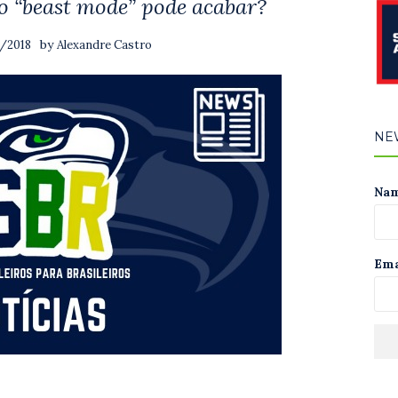
o “beast mode” pode acabar?
by
0/2018
Alexandre Castro
NE
Na
Ema