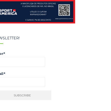
WSLETTER!
me*
il*