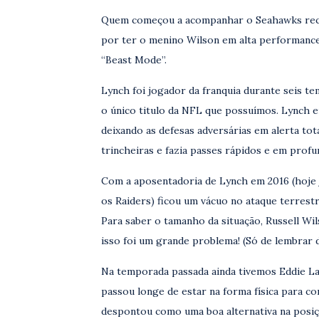
Quem começou a acompanhar o Seahawks rece
por ter o menino Wilson em alta performanc
“Beast Mode”.
Lynch foi jogador da franquia durante seis te
o único titulo da NFL que possuímos. Lynch er
deixando as defesas adversárias em alerta tot
trincheiras e fazia passes rápidos e em profu
Com a aposentadoria de Lynch em 2016 (hoje j
os Raiders) ficou um vácuo no ataque terrest
Para saber o tamanho da situação, Russell W
isso foi um grande problema! (Só de lembrar 
Na temporada passada ainda tivemos Eddie L
passou longe de estar na forma física para co
despontou como uma boa alternativa na posiç