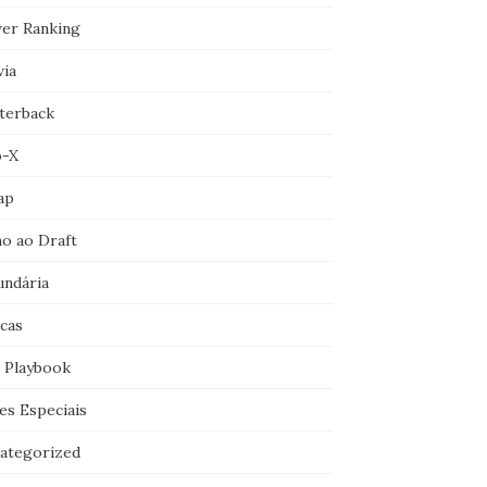
er Ranking
via
terback
o-X
ap
o ao Draft
undária
icas
 Playbook
es Especiais
ategorized