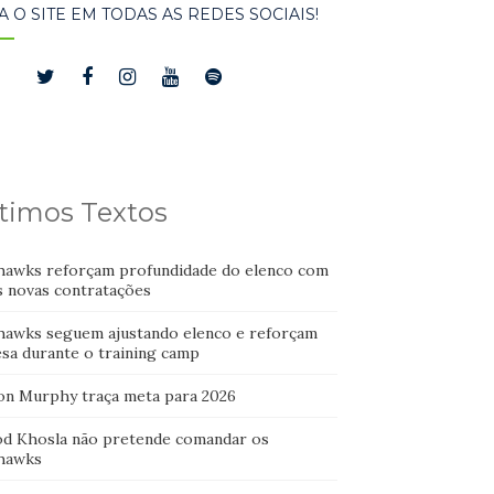
A O SITE EM TODAS AS REDES SOCIAIS!
timos Textos
hawks reforçam profundidade do elenco com
s novas contratações
hawks seguem ajustando elenco e reforçam
esa durante o training camp
on Murphy traça meta para 2026
od Khosla não pretende comandar os
hawks