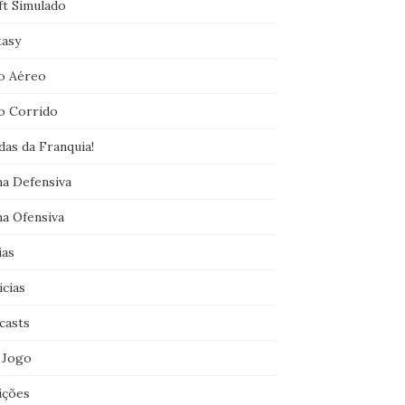
ft Simulado
tasy
o Aéreo
o Corrido
das da Franquia!
ha Defensiva
ha Ofensiva
ias
icias
casts
 Jogo
ições