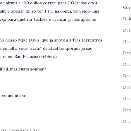
e altura e 100 quilos correu para 293 jardas em 4
Cor
ls) e apesar de só ter 1 TD na conta, tem sido uma
Def
orça para quebrar tackles e avançar jardas após os
Dra
no nosso Mike Davis, que já anotou 3 TDs terrestres
Dra
á em alta, seus “stats” da atual temporada já são
Dra
ou em São Francisco (49ers).
Dra
fícil, mas custa sonhar?
Dra
Dra
 comments yet
Dra
Dra
Dra
 UM COMENTÁRIO