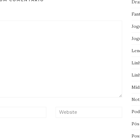
Dra
Fan
Jog
Jog
Len
Lin
Lin
Míd
Not
Pod
Pós
Pos