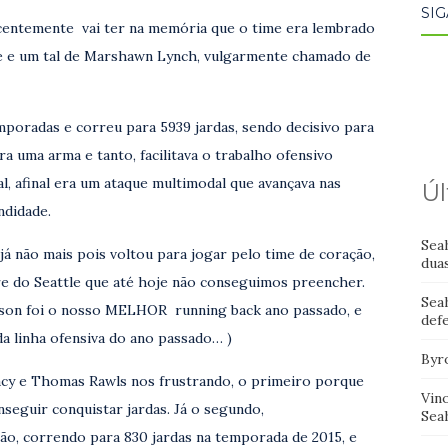
SIG
ntemente vai ter na memória que o time era lembrado
e e um tal de Marshawn Lynch, vulgarmente chamado de
mporadas e correu para 5939 jardas, sendo decisivo para
a uma arma e tanto, facilitava o trabalho ofensivo
al, afinal era um ataque multimodal que avançava nas
Úl
ndidade.
Sea
á não mais pois voltou para jogar pelo time de coração,
dua
re do Seattle que até hoje não conseguimos preencher.
Sea
ilson foi o nosso MELHOR running back ano passado, e
def
da linha ofensiva do ano passado… )
Byr
acy e Thomas Rawls nos frustrando, o primeiro porque
Vin
nseguir conquistar jardas. Já o segundo,
Sea
ão, correndo para 830 jardas na temporada de 2015, e