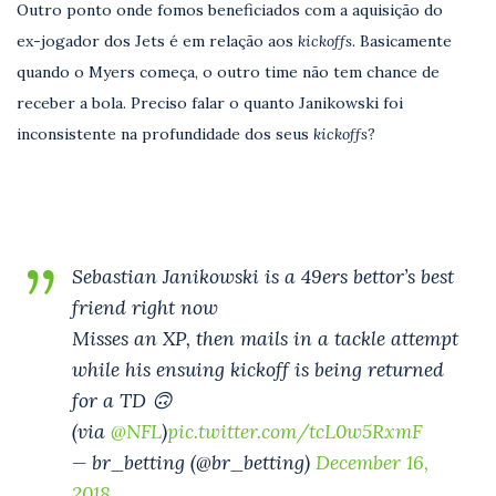
Outro ponto onde fomos beneficiados com a aquisição do
ex-jogador dos Jets é em relação aos
kickoffs.
Basicamente
quando o Myers começa, o outro time não tem chance de
receber a bola. Preciso falar o quanto Janikowski foi
inconsistente na profundidade dos seus
kickoffs
?
Sebastian Janikowski is a 49ers bettor’s best
friend right now
Misses an XP, then mails in a tackle attempt
while his ensuing kickoff is being returned
for a TD 🙃
(via
@NFL
)
pic.twitter.com/tcL0w5RxmF
— br_betting (@br_betting)
December 16,
2018