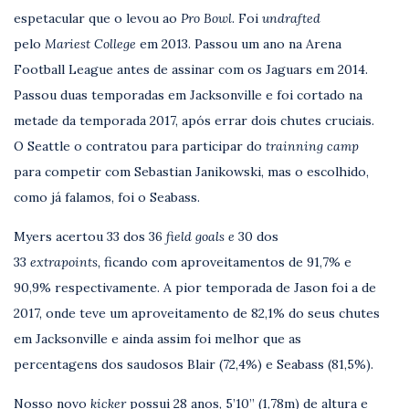
espetacular que o levou ao
Pro Bowl
. Foi
undrafted
pelo
Mariest College
em 2013. Passou um ano na Arena
Football League antes de assinar com os Jaguars em 2014.
Passou duas temporadas em Jacksonville e foi cortado na
metade da temporada 2017, após errar dois chutes cruciais.
O Seattle o contratou para participar do
trainning camp
para competir com Sebastian Janikowski, mas o escolhido,
como já falamos, foi o Seabass.
Myers acertou 33 dos 36
field goals e
30 dos
33
extrapoints,
ficando com aproveitamentos de 91,7% e
90,9% respectivamente. A pior temporada de Jason foi a de
2017, onde teve um aproveitamento de 82,1% do seus chutes
em Jacksonville e ainda assim foi melhor que as
percentagens dos saudosos Blair (72,4%) e Seabass (81,5%).
Nosso novo
kicker
possui 28 anos, 5’10” (1,78m) de altura e