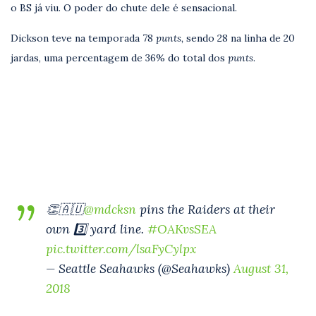
o BS já viu. O poder do chute dele é sensacional.
Dickson teve na temporada 78
punts,
sendo 28 na linha de 20
jardas, uma percentagem de 36% do total dos
punts
.
👏🇦🇺
@mdcksn
pins the Raiders at their
own 3️⃣ yard line.
#OAKvsSEA
pic.twitter.com/lsaFyCylpx
— Seattle Seahawks (@Seahawks)
August 31,
2018