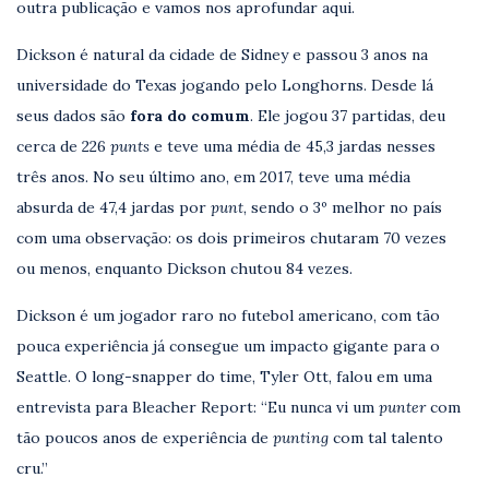
outra publicação e vamos nos aprofundar aqui.
Dickson é natural da cidade de Sidney e passou 3 anos na
universidade do Texas jogando pelo Longhorns. Desde lá
seus dados são
fora do comum
. Ele jogou 37 partidas, deu
cerca de 226
punts
e teve uma média de 45,3 jardas nesses
três anos. No seu último ano, em 2017, teve uma média
absurda de 47,4 jardas por
punt
, sendo o 3º melhor no país
com uma observação: os dois primeiros chutaram 70 vezes
ou menos, enquanto Dickson chutou 84 vezes.
Dickson é um jogador raro no futebol americano, com tão
pouca experiência já consegue um impacto gigante para o
Seattle. O long-snapper do time, Tyler Ott, falou em uma
entrevista para Bleacher Report: “Eu nunca vi um
punter
com
tão poucos anos de experiência de
punting
com tal talento
cru.”