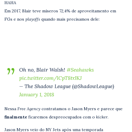
HAHA
Em 2017, Blair teve míseros 72,4% de aproveitamento em
FGs e nos
playoffs
quando mais precisamos dele:
Oh no, Blair Walsh!
#Seahawks
pic.twitter.com/lCpT8trJKJ
— The Shadow League (@ShadowLeague)
January 1, 2018
Nessa
Free Agency
contratamos o Jason Myers e parece que
finalmente
ficaremos despreocupados com o
kicker
.
Jason Myers veio do NY Jets após uma temporada