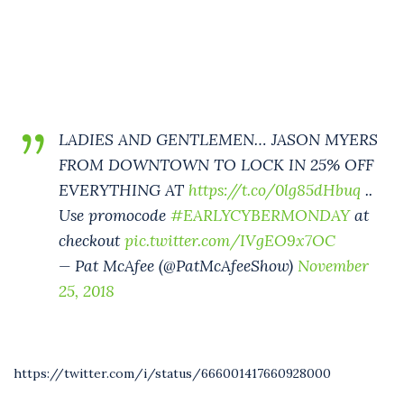
LADIES AND GENTLEMEN… JASON MYERS
FROM DOWNTOWN TO LOCK IN 25% OFF
EVERYTHING AT
https://t.co/0lg85dHbuq
..
Use promocode
#EARLYCYBERMONDAY
at
checkout
pic.twitter.com/IVgEO9x7OC
— Pat McAfee (@PatMcAfeeShow)
November
25, 2018
https://twitter.com/i/status/666001417660928000