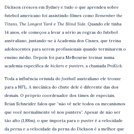
Dickson cresceu em Sydney e tudo o que aprendeu sobre
futebol americano foi assistindo filmes como
Remember the
Titans, The Longest Yard
e
The Blind Side
. Quando ele tinha
14 anos, ele começou a levar a sério as regras do futebol
australiano, juntando-se à Academia dos Cisnes, que treina
adolescentes para serem profissionais quando terminarem o
ensino médio. Depois foi para Melbourne treinar numa
academia específica de
kickers
e
punters
, a chamada
ProKick
.
Toda a influência oriunda do
football
australiano ele trouxe
para a NFL. A mecânica do chute dele é diferente das dos
demais. O próprio coordenador dos times de especiais,
Brian Schneider falou que “não vê nele todos os mecanismos
que você normalmente vê nos punters”. Apesar de não ser
tão alto (1,88m), o que importa para o
punter
é a velocidade
da perna e a velocidade da perna do Dickson é a melhor que