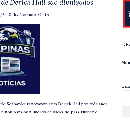
de Derick Hall são divulgados
by
6/2026
Alexandre Castro
NE
Na
Ema
ttle Seahawks renovaram com Derick Hall por três anos
 olhou para os números de sacks do pass rusher e