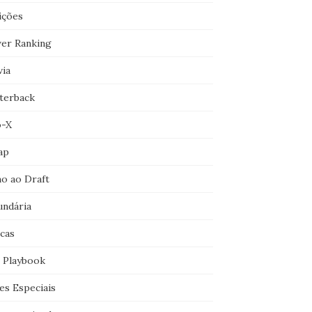
ições
er Ranking
via
terback
o-X
ap
o ao Draft
undária
icas
 Playbook
es Especiais