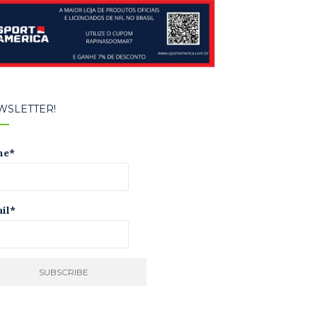
WSLETTER!
me*
il*