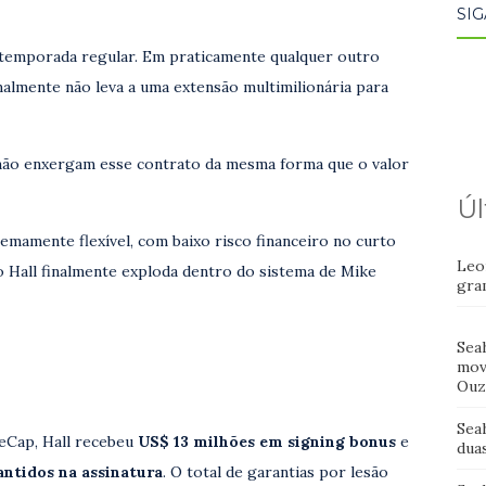
SIG
 temporada regular. Em praticamente qualquer outro
almente não leva a uma extensão multimilionária para
não enxergam esse contrato da mesma forma que o valor
Úl
emamente flexível, com baixo risco financeiro no curto
Leo
 Hall finalmente exploda dentro do sistema de Mike
gra
Sea
mov
Ouz
Sea
eCap, Hall recebeu
US$ 13 milhões em signing bonus
e
dua
ntidos na assinatura
. O total de garantias por lesão