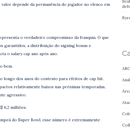
Sea
e valor depende da permanência do jogador no elenco em
def
Byr
representa o verdadeiro compromisso da franquia. O que
s garantidos, a distribuição do signing bonus e
Ca
ta o salary cap ano após ano.
to bem.
ABC
o longo dos anos do contrato para efeitos de cap hit.
Anál
actos relativamente baixos nas próximas temporadas,
Áre
te agressivo.
Ata
$ 6,2 milhões.
Cob
campeã do Super Bowl, esse número é extremamente
Col