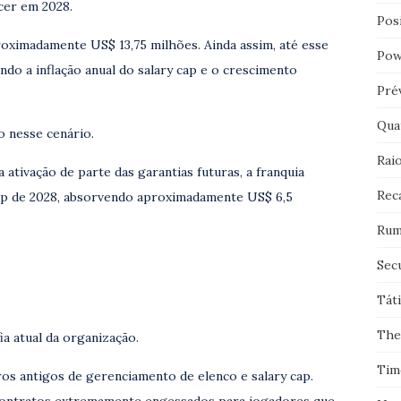
cer em 2028.
Pos
oximadamente US$ 13,75 milhões. Ainda assim, até esse
Pow
do a inflação anual do salary cap e o crescimento
Pré
Qua
o nesse cenário.
Rai
 ativação de parte das garantias futuras, a franquia
Rec
ap de 2028, absorvendo aproximadamente US$ 6,5
Rum
Sec
Tát
The
ia atual da organização.
Tim
s antigos de gerenciamento de elenco e salary cap.