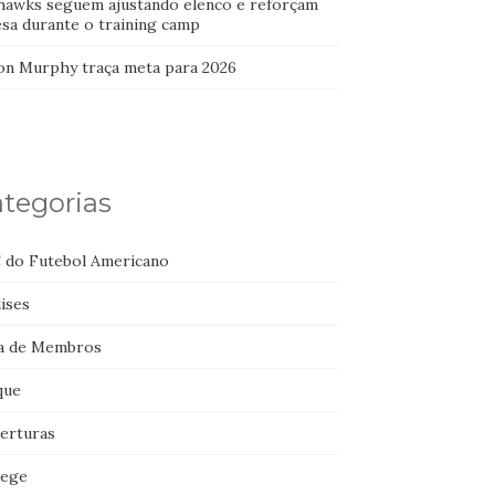
hawks seguem ajustando elenco e reforçam
esa durante o training camp
on Murphy traça meta para 2026
tegorias
 do Futebol Americano
ises
a de Membros
que
erturas
lege