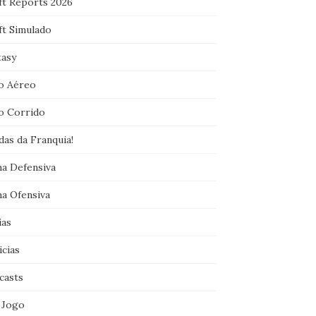
ft Reports 2026
ft Simulado
tasy
o Aéreo
o Corrido
das da Franquia!
ha Defensiva
ha Ofensiva
ias
icias
casts
 Jogo