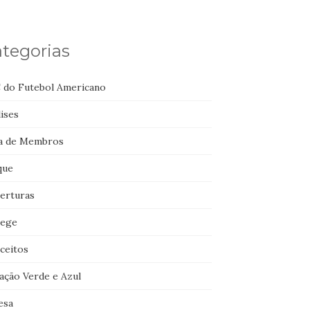
tegorias
 do Futebol Americano
ises
a de Membros
que
erturas
lege
ceitos
ação Verde e Azul
esa