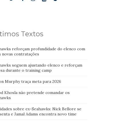
timos Textos
hawks reforçam profundidade do elenco com
s novas contratações
hawks seguem ajustando elenco e reforçam
esa durante o training camp
on Murphy traça meta para 2026
od Khosla não pretende comandar os
hawks
idades sobre ex-Seahawks: Nick Bellore se
senta e Jamal Adams encontra novo time