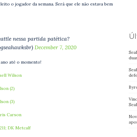
leito o jogador da semana. Será que ele não estava bem
Úl
attle nessa partida patética?
logseahawksbr)
December 7, 2020
Sea
dua
o ano até o momento!
Sea
def
ell Wilson
Byr
son (2)
Vin
son (3)
Sea
ris Carson
Nov
apo
11; DK Metcalf