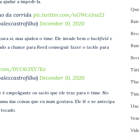
 ajudar a impedí-la.
Qua
ho da corrida
pic.twitter.com/nGWcAIneZJ
Rai
lexcastrofilho)
December 10, 2020
Rec
ara si, mas ajudou o time. Ele invade bem o
backfield
e
Rum
dando a chance para Reed conseguir fazer o
tackle
para
Sec
er.com/0VO63XY7Kv
Tát
lexcastrofilho)
December 10, 2020
The
que é empolgante os
sacks
que ele traz para o time. No
Tim
ma das coisas que eu mais gostava. Ele lê e se antecipa
Unc
 tocado.
Ven
Víd