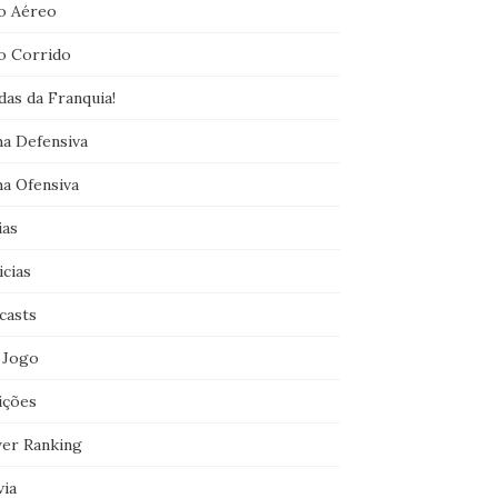
o Aéreo
o Corrido
das da Franquia!
ha Defensiva
ha Ofensiva
ias
icias
casts
 Jogo
ições
er Ranking
via