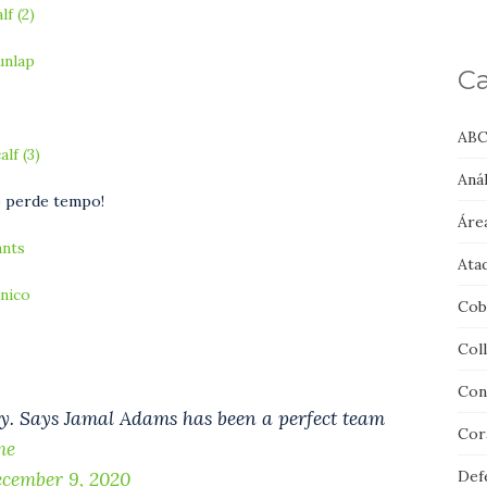
f (2)
unlap
Ca
ABC
lf (3)
Anál
ão perde tempo!
Áre
ants
Ata
nico
Cob
Col
Con
y. Says Jamal Adams has been a perfect team
Cor
me
Def
cember 9, 2020