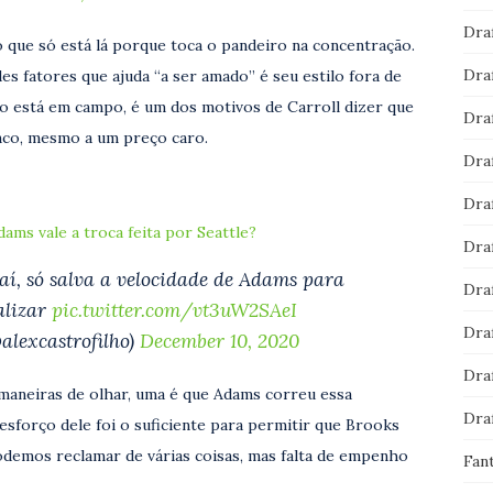
Dra
que só está lá porque toca o pandeiro na concentração.
Dra
 fatores que ajuda “a ser amado” é seu estilo fora de
está em campo, é um dos motivos de Carroll dizer que
Dra
enco, mesmo a um preço caro.
Dra
Dra
ams vale a troca feita por Seattle?
Dra
 aí, só salva a velocidade de Adams para
Dra
alizar
pic.twitter.com/vt3uW2SAeI
Dra
lexcastrofilho)
December 10, 2020
Dra
 maneiras de olhar, uma é que Adams correu essa
Dra
 esforço dele foi o suficiente para permitir que Brooks
odemos reclamar de várias coisas, mas falta de empenho
Fan