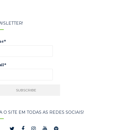
WSLETTER!
me*
il*
A O SITE EM TODAS AS REDES SOCIAIS!