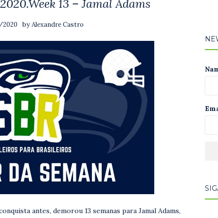
 2020.Week 13 – Jamal Adams
by
2/2020
Alexandre Castro
NE
Na
Ema
SIG
 conquista antes, demorou 13 semanas para Jamal Adams,