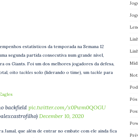
Jog
Jog
Len
Lin
empenhos estatísticos da temporada na Semana 12
Lin
uma segunda partida consecutiva num grande nível,
Míd
ra os Giants. Foi um dos melhores jogadores da defesa,
otal, oito
tackles
solo (liderando o time), um
tackle
para
Not
Pod
 Eagles
Pós
o backfield
pic.twitter.com/x0Pwm0QOGU
Pos
lexcastrofilho)
December 10, 2020
Pow
a Jamal, que além de entrar no embate com ele ainda fica
Pré