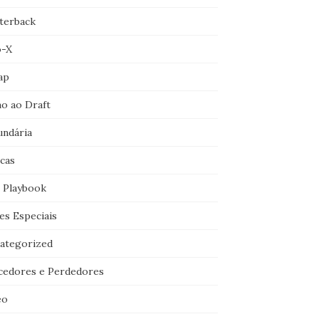
terback
o-X
ap
o ao Draft
undária
icas
 Playbook
es Especiais
ategorized
cedores e Perdedores
eo