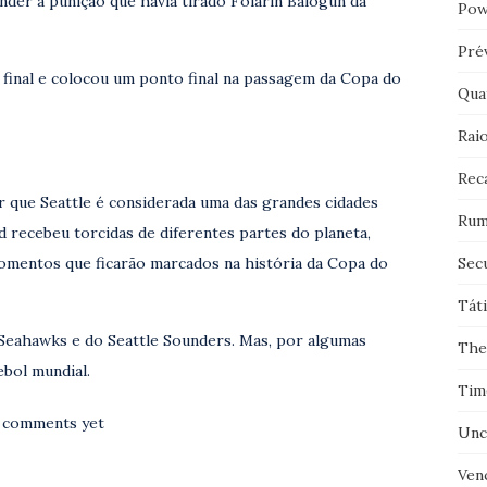
nder a punição que havia tirado Folarin Balogun da
Pow
Pré
e final e colocou um ponto final na passagem da Copa do
Qua
Rai
Rec
r que Seattle é considerada uma das grandes cidades
Rum
 recebeu torcidas de diferentes partes do planeta,
Sec
omentos que ficarão marcados na história da Copa do
Tát
e Seahawks e do Seattle Sounders. Mas, por algumas
The
ebol mundial.
Tim
 comments yet
Unc
Ven