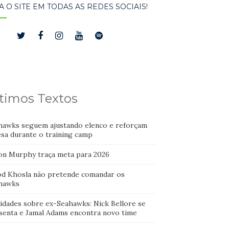
A O SITE EM TODAS AS REDES SOCIAIS!
timos Textos
hawks seguem ajustando elenco e reforçam
esa durante o training camp
on Murphy traça meta para 2026
od Khosla não pretende comandar os
hawks
idades sobre ex-Seahawks: Nick Bellore se
senta e Jamal Adams encontra novo time