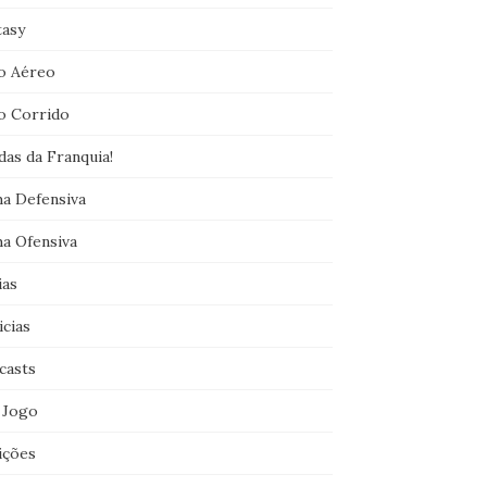
tasy
o Aéreo
o Corrido
das da Franquia!
ha Defensiva
ha Ofensiva
ias
icias
casts
 Jogo
ições