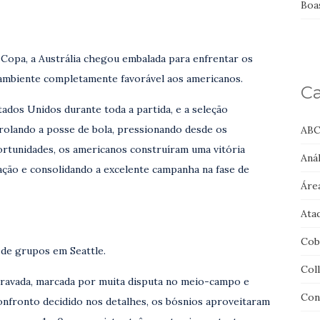
Boas
Copa, a Austrália chegou embalada para enfrentar os
ambiente completamente favorável aos americanos.
Ca
dos Unidos durante toda a partida, e a seleção
olando a posse de bola, pressionando desde os
ABC
ortunidades, os americanos construíram uma vitória
Anál
cação e consolidando a excelente campanha na fase de
Áre
Ata
Cob
 de grupos em Seattle.
Col
 travada, marcada por muita disputa no meio-campo e
Con
onfronto decidido nos detalhes, os bósnios aproveitaram