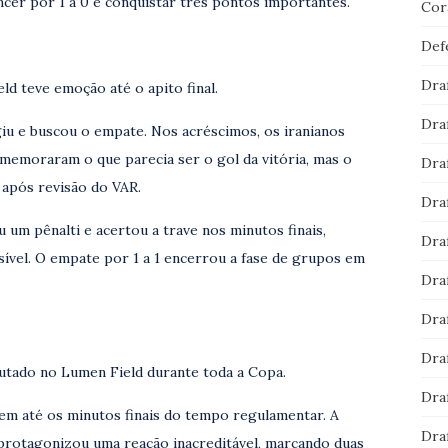
cer por 1 a 0 e conquistar três pontos importantes.
Cor
Def
Dra
ld teve emoção até o apito final.
Dra
agiu e buscou o empate. Nos acréscimos, os iranianos
memoraram o que parecia ser o gol da vitória, mas o
Dra
após revisão do VAR.
Dra
 um pênalti e acertou a trave nos minutos finais,
Dra
sível. O empate por 1 a 1 encerrou a fase de grupos em
Dra
Dra
Dra
utado no Lumen Field durante toda a Copa.
Dra
gem até os minutos finais do tempo regulamentar. A
Dra
a protagonizou uma reação inacreditável, marcando duas