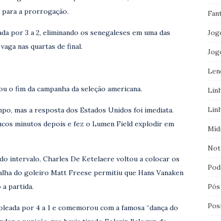
o para a prorrogação.
Fan
Jog
da por 3 a 2, eliminando os senegaleses em uma das
vaga nas quartas de final.
Jog
Len
u o fim da campanha da seleção americana.
Lin
Lin
mpo, mas a resposta dos Estados Unidos foi imediata.
ucos minutos depois e fez o Lumen Field explodir em
Míd
Not
o intervalo, Charles De Ketelaere voltou a colocar os
Pod
alha do goleiro Matt Freese permitiu que Hans Vanaken
Pós
 a partida.
Pos
oleada por 4 a 1 e comemorou com a famosa “dança do