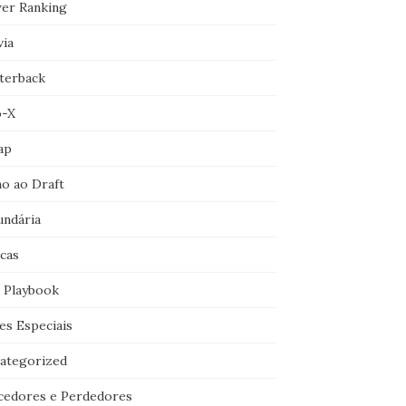
er Ranking
via
terback
o-X
ap
o ao Draft
undária
icas
 Playbook
es Especiais
ategorized
cedores e Perdedores