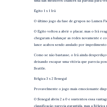
uma das melhores chances da partida para ven
Egito 1 x 1 Irã
O último jogo da fase de grupos no Lumen Fie
O Egito voltou a abrir o placar, mas o Irã re
chegaram a balançar as redes novamente e co
lance acabou sendo anulado por impedimento 
Como se não bastasse, o Irã ainda desperdiçou
deixando escapar uma vitória que parecia pos
Seattle.
Bélgica 3 x 2 Senegal
Provavelmente o jogo mais emocionante disp
O Senegal abriu 2 a 0 e sustentou essa vanta
classificação parecia garantida, mas a Bélgic