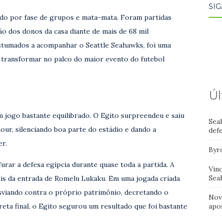
SIG
ndo por fase de grupos e mata-mata. Foram partidas
ção dos donos da casa diante de mais de 68 mil
ostumados a acompanhar o Seattle Seahawks, foi uma
 transformar no palco do maior evento do futebol
Úl
m jogo bastante equilibrado. O Egito surpreendeu e saiu
Sea
ur, silenciando boa parte do estádio e dando a
def
r.
Byr
urar a defesa egípcia durante quase toda a partida. A
Vin
Sea
ois da entrada de Romelu Lukaku. Em uma jogada criada
viando contra o próprio patrimônio, decretando o
Nov
apo
reta final, o Egito segurou um resultado que foi bastante