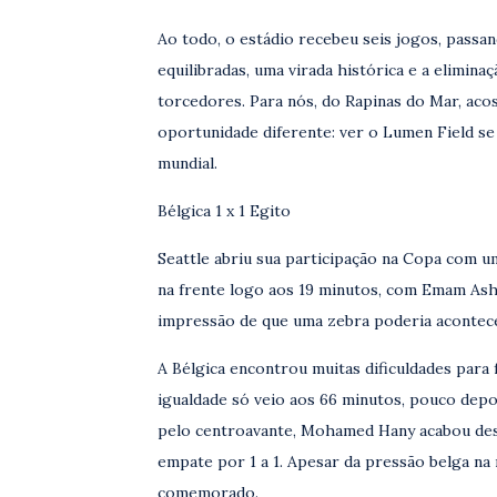
Ao todo, o estádio recebeu seis jogos, passa
equilibradas, uma virada histórica e a elimina
torcedores. Para nós, do Rapinas do Mar, ac
oportunidade diferente: ver o Lumen Field se
mundial.
Bélgica 1 x 1 Egito
Seattle abriu sua participação na Copa com u
na frente logo aos 19 minutos, com Emam Asho
impressão de que uma zebra poderia acontece
A Bélgica encontrou muitas dificuldades para f
igualdade só veio aos 66 minutos, pouco dep
pelo centroavante, Mohamed Hany acabou des
empate por 1 a 1. Apesar da pressão belga na 
comemorado.