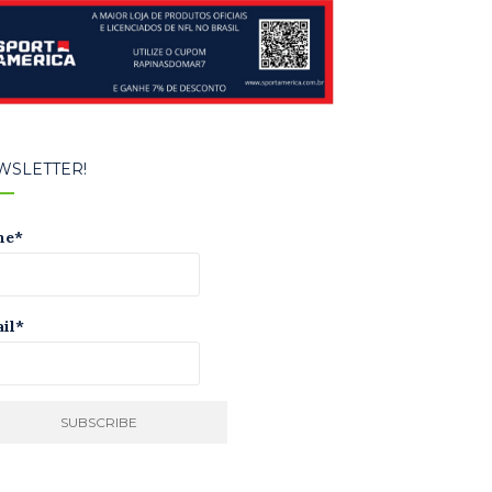
WSLETTER!
me*
il*