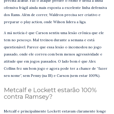
precisa acabar. Faz o ataque perder o ritmo e deixa a linha
ofensiva frágil ainda mais exposta a excelente linha defensiva
dos Rams. Além de correr, Waldron precisa ser criativo e
preparar o play action, onde Wilson lidera a liga.
A má notícia é que Carson sentiu uma lesão crônica que ele
tem no pescoço. Mal treinou durante a semana e está
questionável. Parece que essa lesão o incomodou no jogo
passado, onde ele correu com bem menos agressividade e
atitude que em jogos passados. O lado bom é que Alex
Collins fez um bom jogo e agora pode ter a chance de “fazer
seu nome”, sem Penny (na IR) e Carson (sem estar 100%).
Metcalf e Lockett estarão 100%
contra Ramsey?
Metcalf e principalmente Lockett estavam claramente longe