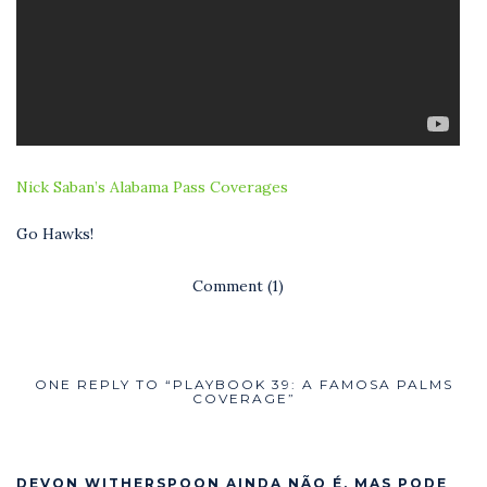
Nick Saban’s Alabama Pass Coverages
Go Hawks!
Comment (1)
ONE REPLY TO “PLAYBOOK 39: A FAMOSA PALMS
COVERAGE”
DEVON WITHERSPOON AINDA NÃO É, MAS PODE