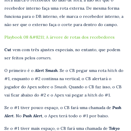
fora marca o recebedor do lado de fora, a não ser que o
recebedor interno faça uma rota externa. De mesma forma
funciona para o DB interno, ele marca o recebedor interno, a
não ser que o externo faça o corte para dentro do campo.
Playbook 08 &#8211; A árvore de rotas dos recebedores
Cut
vem com três ajustes especiais, no entanto, que podem
ser feitos pelos
corners
.
O primeiro é o
Alert Smash
. Se o CB pegar uma rota
hitch
do
#1, enquanto o #2 continua na vertical, o CB alertará o
jogador do Apex sobre o
Smash
. Quando o CB faz isso, o CB
vai ficar abaixo do #2 e o Apex vai pegar a
hitch d
o #1.
Se o #1 tiver pouco espaço, o CB fará uma chamada de
Push
Alert
. No
Push Alert
, o Apex terá todo o #1 por baixo.
Se o #1 tiver mais espaço, o CB fará uma chamada de
Tokyo