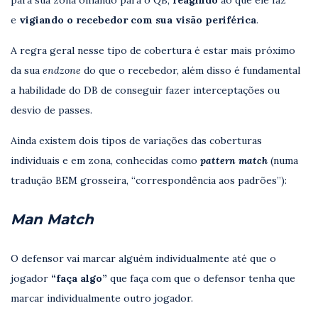
para sua zona olhando para o QB,
reagindo
ao que ele faz
e
vigiando o recebedor com sua visão periférica
.
A regra geral nesse tipo de cobertura é estar mais próximo
da sua
endzone
do que o recebedor, além disso é fundamental
a habilidade do DB de conseguir fazer interceptações ou
desvio de passes.
Ainda existem dois tipos de variações das coberturas
individuais e em zona, conhecidas como
pattern match
(numa
tradução BEM grosseira, “correspondência aos padrões”):
Man Match
O defensor vai marcar alguém individualmente até que o
jogador
“faça algo”
que faça com que o defensor tenha que
marcar individualmente outro jogador.