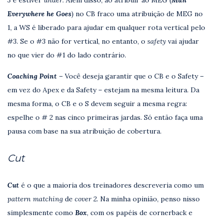
3 é estiver
under
. Além disso, ao atribuir ao MEG (
Man
Everywhere he Goes
) no CB fraco uma atribuição de MEG no
1, a WS é liberado para ajudar em qualquer rota vertical pelo
#3. Se o #3 não for vertical, no entanto, o
safety
vai ajudar
no que vier do #1 do lado contrário.
Coaching Point
– Você deseja garantir que o CB e o Safety –
em vez do Apex e da Safety – estejam na mesma leitura. Da
mesma forma, o CB e o S devem seguir a mesma regra:
espelhe o # 2 nas cinco primeiras jardas. Só então faça uma
pausa com base na sua atribuição de cobertura.
Cut
Cut
é o que a maioria dos treinadores descreveria como um
pattern matching
de
cover 2
. Na minha opinião, penso nisso
simplesmente como
Box
, com os papéis de cornerback e