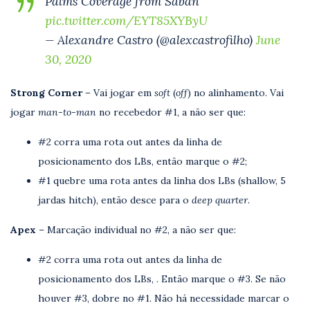
Palms Coverage from Saban
pic.twitter.com/EYT85XYByU
— Alexandre Castro (@alexcastrofilho)
June
30, 2020
Strong Corner
– Vai jogar em
soft
(
off
) no alinhamento. Vai
jogar
man-to-man
no recebedor #1, a não ser que:
#2 corra uma rota out antes da linha de
posicionamento dos LBs, então marque o #2;
#1 quebre uma rota antes da linha dos LBs (shallow, 5
jardas hitch), então desce para o
deep quarter
.
Apex
– Marcação individual no #2, a não ser que:
#2 corra uma rota out antes da linha de
posicionamento dos LBs, . Então marque o #3. Se não
houver #3, dobre no #1. Não há necessidade marcar o