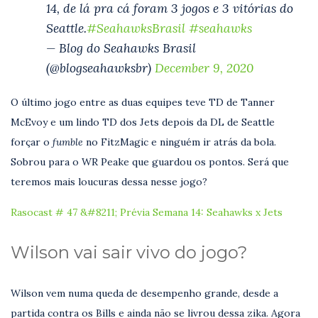
14, de lá pra cá foram 3 jogos e 3 vitórias do
Seattle.
#SeahawksBrasil
#seahawks
— Blog do Seahawks Brasil
(@blogseahawksbr)
December 9, 2020
O último jogo entre as duas equipes teve TD de Tanner
McEvoy e um lindo TD dos Jets depois da DL de Seattle
forçar o
fumble
no FitzMagic e ninguém ir atrás da bola.
Sobrou para o WR Peake que guardou os pontos. Será que
teremos mais loucuras dessa nesse jogo?
Rasocast # 47 &#8211; Prévia Semana 14: Seahawks x Jets
Wilson vai sair vivo do jogo?
Wilson vem numa queda de desempenho grande, desde a
partida contra os Bills e ainda não se livrou dessa zika. Agora