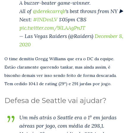
A buzzer-beater game-winner.
All of
@derekcarrqb
's best throws from NY ▶️
Next:
#INDvsLV
1:05pm CBS
pic.twitter.com/9lLAAgPnJT
— Las Vegas Raiders (@Raiders)
December 8,
2020
O time demitiu Gregg Williams que era o DC da equipe.
Estão claramente querendo tankar, mas ainda assim, é
bisonho demais ver isso sendo feito de forma descarada.
Tem cedido 104.1 de rating (29º) e 291 jardas por jogo.
Defesa de Seattle vai ajudar?
Um mês atrás o Seattle era o 1° em jardas
aéreas por jogo, com média de 298,1.