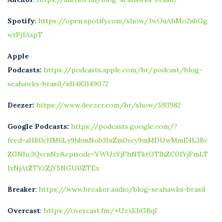
Spotify
:
https://open.spotify.com/show/1wOuAhMo2nbGg
wtPj1AxpT
Apple
Podcasts:
https://podcasts.apple.com/br/podcast/blog-
seahawks-brasil/id1483149072
Deezer:
https://www.deezer.com/br/show/593982
Google Podcasts:
https://podcasts.google.com/?
feed=aHR0cHM6Ly9hbmNob3IuZm0vcy9mMDUwMmE4L3Bv
ZGNhc3QvcnNz&episode=YWUzYjFhNTktOTlhZC01YjFmLT
IxNjAtZTYzZjY5NGU0ZTEx
Breaker
:
https://www.breaker.audio/blog-seahawks-brasil
Overcast
:
https://overcast.fm/+UzxKbGBqI