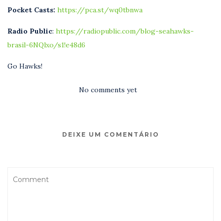
Pocket Casts:
https://pca.st/wq0tbnwa
Radio Public
:
https://radiopublic.com/blog-seahawks-
brasil-6NQlxo/s1!e48d6
Go Hawks!
No comments yet
DEIXE UM COMENTÁRIO