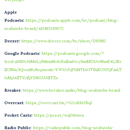
Apple
Podcasts:
https://podcasts.apple.com/br/podcast/blog-
seahawks-brasil/id1483149072
Deezer:
https://www.deezer.com/br/show/593982
Google Podcasts:
https://podcasts.google.com/?
feed=aHR0cHM6Ly9hbmNob3IuZm0vcy9mMDUwMmE4L3Bv
ZGNhc3QvcnNz&episode=YWUzYjFhNTktOTlhZC01YjFmLT
IxNjAtZTYzZjY5NGU0ZTEx
Breaker
:
https://www.breaker.audio/blog-seahawks-brasil
Overcast
:
https://overcast.fm/+UzxKbGBqI
Pocket Casts:
https://pca.st/wq0tbnwa
Radio Public
:
https://radiopublic.com/blog-seahawks-