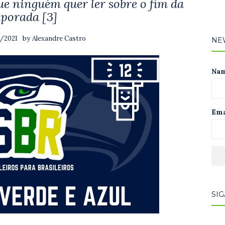
e ninguém quer ler sobre o fim da
porada [3]
by
1/2021
Alexandre Castro
NE
Na
Ema
SIG