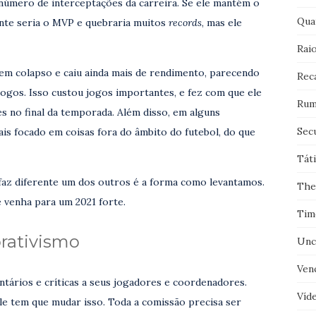
número de interceptações da carreira. Se ele mantém o
Qua
ente seria o MVP e quebraria muitos
records
, mas ele
Rai
em colapso e caiu ainda mais de rendimento, parecendo
Rec
jogos. Isso custou jogos importantes, e fez com que ele
Rum
s no final da temporada. Além disso, em alguns
Sec
is focado em coisas fora do âmbito do futebol, do que
Tát
faz diferente um dos outros é a forma como levantamos.
The
 venha para um 2021 forte.
Tim
rativismo
Unc
Ven
tários e críticas a seus jogadores e coordenadores.
Víd
ele tem que mudar isso. Toda a comissão precisa ser