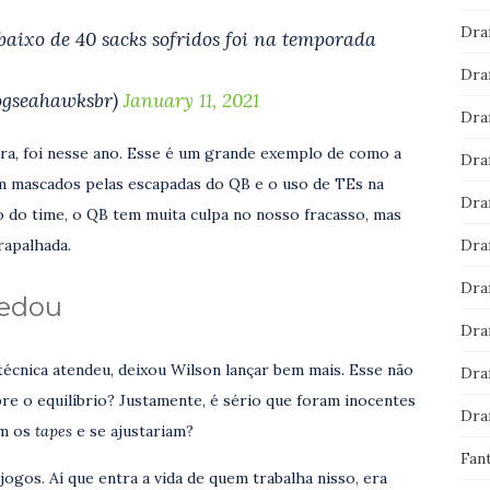
Dra
baixo de 40 sacks sofridos foi na temporada
Dra
logseahawksbr)
January 11, 2021
Dra
ira, foi nesse ano. Esse é um grande exemplo de como a
Dra
ram mascados pelas escapadas do QB e o uso de TEs na
Dra
 do time, o QB tem muita culpa no nosso fracasso, mas
Dra
rapalhada.
Dra
zedou
Dra
técnica atendeu, deixou Wilson lançar bem mais. Esse não
Dra
bre o equilíbrio? Justamente, é sério que foram inocentes
Dra
am os
tapes
e se ajustariam?
Fan
 jogos. Aí que entra a vida de quem trabalha nisso, era