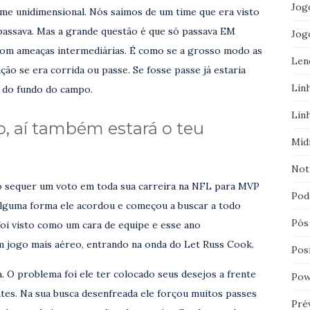
Jog
ime unidimensional. Nós saímos de um time que era visto
passava. Mas a grande questão é que só passava EM
Jog
ameaças intermediárias. É como se a grosso modo as
Len
ção se era corrida ou passe. Se fosse passe já estaria
Lin
r do fundo do campo.
Lin
o, aí também estará o teu
Míd
Not
do sequer um voto em toda sua carreira na NFL para MVP
Pod
 alguma forma ele acordou e começou a buscar a todo
Pós
oi visto como um cara de equipe e esse ano
 jogo mais aéreo, entrando na onda do Let Russ Cook.
Pos
 O problema foi ele ter colocado seus desejos a frente
Pow
antes. Na sua busca desenfreada ele forçou muitos passes
Pré