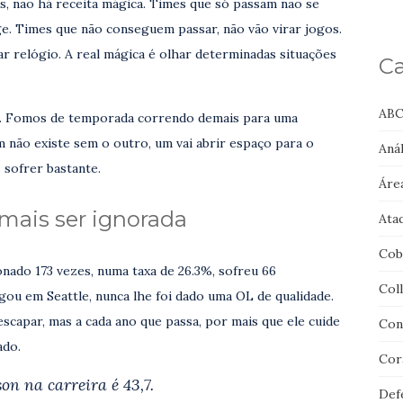
s, não há receita mágica. Times que só passam não se
e. Times que não conseguem passar, não vão virar jogos.
r relógio. A real mágica é olhar determinadas situações
Ca
ABC
 80. Fomos de temporada correndo demais para uma
 não existe sem o outro, um vai abrir espaço para o
Anál
 sofrer bastante.
Áre
mais ser ignorada
Ata
Cob
ionado 173 vezes, numa taxa de 26.3%, sofreu 66
Col
ou em Seattle, nunca lhe foi dado uma OL de qualidade.
scapar, mas a cada ano que passa, por mais que ele cuide
Con
ado.
Cor
on na carreira é 43,7.
Def