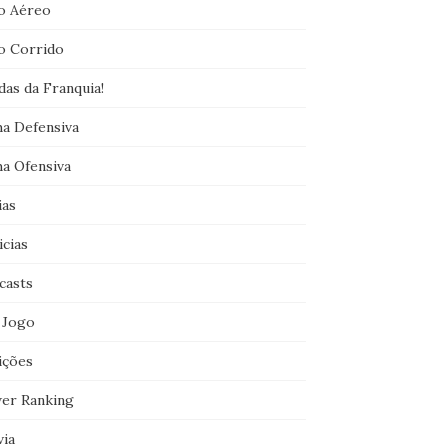
o Aéreo
o Corrido
das da Franquia!
ha Defensiva
ha Ofensiva
ias
icias
casts
 Jogo
ições
er Ranking
via