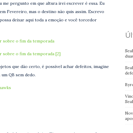
 me pergunto em que altura irei escrever é essa. Eu
em Fevereiro, mas o destino não quis assim. Escrevo
possa deixar aqui toda a emoção e você torcedor
Úl
r sobre o fim da temporada
Sea
r sobre o fim da temporada [2]
dua
jetos que dão certo, é possível achar defeitos, imagine
Sea
def
a um QB sem dedo.
Byr
ahawks
Vin
Sea
Nov
apo