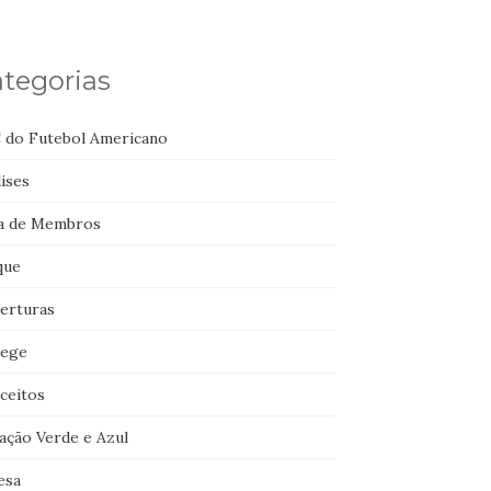
tegorias
 do Futebol Americano
ises
a de Membros
que
erturas
lege
ceitos
ação Verde e Azul
esa