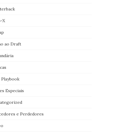
terback
o-X
ap
o ao Draft
undária
icas
 Playbook
es Especiais
ategorized
cedores e Perdedores
eo