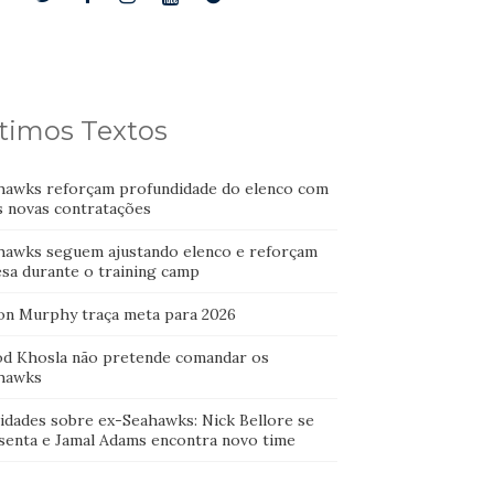
timos Textos
hawks reforçam profundidade do elenco com
s novas contratações
hawks seguem ajustando elenco e reforçam
esa durante o training camp
on Murphy traça meta para 2026
od Khosla não pretende comandar os
hawks
idades sobre ex-Seahawks: Nick Bellore se
senta e Jamal Adams encontra novo time