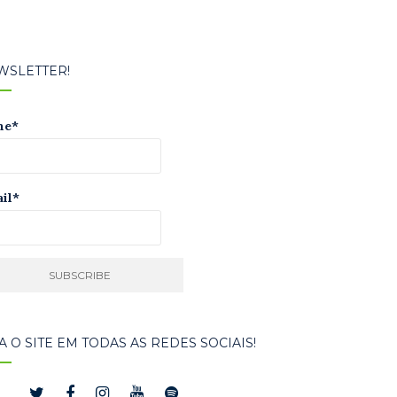
WSLETTER!
me*
il*
A O SITE EM TODAS AS REDES SOCIAIS!