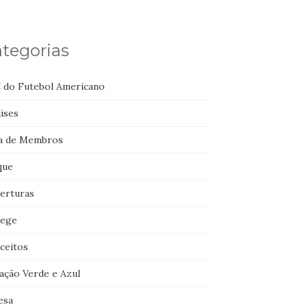
tegorias
 do Futebol Americano
ises
a de Membros
que
erturas
lege
ceitos
ação Verde e Azul
esa