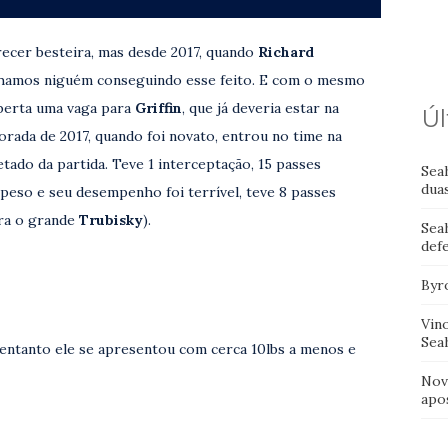
recer besteira, mas desde 2017, quando
Richard
ínhamos niguém conseguindo esse feito. E com o mesmo
 aberta uma vaga para
Griffin
, que já deveria estar na
Úl
porada de 2017, quando foi novato, entrou no time na
etado da partida. Teve 1 interceptação, 15 passes
Sea
dua
eso e seu desempenho foi terrível, teve 8 passes
tra o grande
Trubisky
).
Sea
def
Byr
Vin
Sea
 entanto ele se apresentou com cerca 10lbs a menos e
Nov
apo