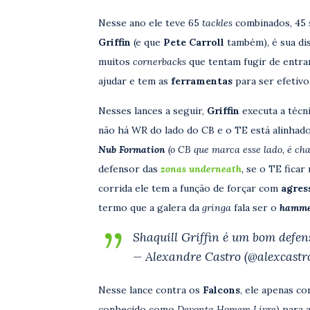
Nesse ano ele teve 65
tackles
combinados, 45
Griffin
(e que
Pete Carroll
também), é sua di
muitos
cornerbacks
que tentam fugir de entra
ajudar e tem as
ferramentas
para ser efetivo
Nesses lances a seguir,
Griffin
executa a técn
não há WR do lado do CB e o TE está alinhado
Nub Formation
(o CB que marca esse lado, é c
defensor das
zonas underneath
,
se o TE ficar
corrida ele tem a função de forçar com
agres
termo que a galera da
gringa
fala ser o
hamm
Shaquill Griffin é um bom defen
— Alexandre Castro (@alexcastro
Nesse lance contra os
Falcons
, ele apenas c
conhecido como
Devonta Homem Livre
) para 