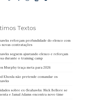
timos Textos
hawks reforçam profundidade do elenco com
s novas contratações
hawks seguem ajustando elenco e reforçam
esa durante o training camp
on Murphy traça meta para 2026
od Khosla não pretende comandar os
hawks
idades sobre ex-Seahawks: Nick Bellore se
senta e Jamal Adams encontra novo time