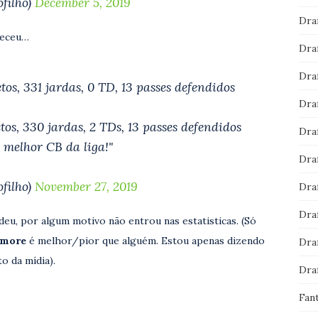
filho)
December 5, 2019
Dra
neceu…
Dra
Dra
os, 331 jardas, 0 TD, 13 passes defendidos
Dra
os, 330 jardas, 2 TDs, 13 passes defendidos
Dra
 melhor CB da liga!"
Dra
filho)
November 27, 2019
Dra
Dra
deu, por algum motivo não entrou nas estatisticas. (Só
lmore
é melhor/pior que alguém. Estou apenas dizendo
Dra
 da mídia).
Dra
Fan