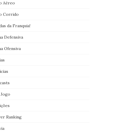
o Aéreo
o Corrido
das da Franquia!
ha Defensiva
ha Ofensiva
ias
icias
casts
 Jogo
ições
er Ranking
via