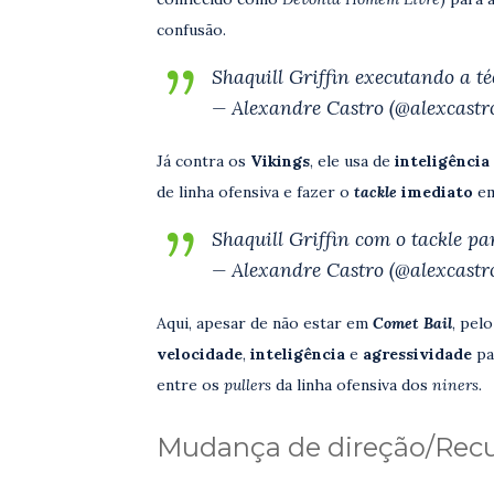
confusão.
Shaquill Griffin executando a t
— Alexandre Castro (@alexcastro
Já contra os
Vikings
, ele usa de
inteligência
de linha ofensiva e fazer o
tackle
imediato
e
Shaquill Griffin com o tackle p
— Alexandre Castro (@alexcastro
Aqui, apesar de não estar em
Comet Bail
, pel
velocidade
,
inteligência
e
agressividade
pa
entre os
pullers
da linha ofensiva dos
niners.
Mudança de direção/Rec