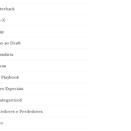
terback
o-X
ap
o ao Draft
undária
icas
 Playbook
es Especiais
ategorized
cedores e Perdedores
eo