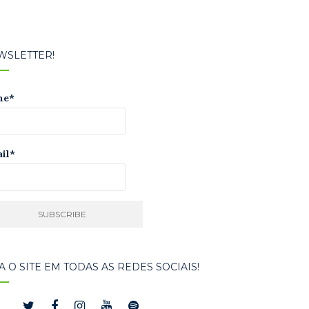
WSLETTER!
me*
il*
A O SITE EM TODAS AS REDES SOCIAIS!