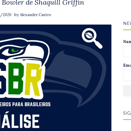
Bowler de Shaquill Griffin
by
6/2020
Alexandre Castro
NE
Na
Ema
SIG