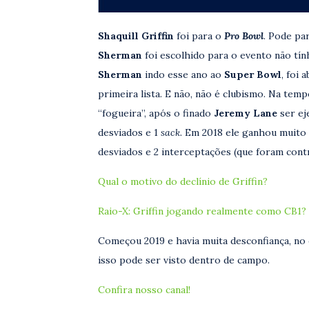
Shaquill Griffin
foi para o
Pro Bowl
. Pode pa
Sherman
foi escolhido para o evento não t
Sherman
indo esse ano ao
Super Bowl
, foi
primeira lista. E não, não é clubismo. Na tem
“fogueira”, após o finado
Jeremy Lane
ser ej
desviados e 1
sack.
Em 2018 ele ganhou muito p
desviados e 2 interceptações (que foram con
Qual o motivo do declínio de Griffin?
Raio-X: Griffin jogando realmente como CB1?
Começou 2019 e havia muita desconfiança, no
isso pode ser visto dentro de campo.
Confira nosso canal!