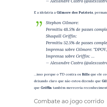
— Alexandre Castro (@alexcastro
E a idolatria a
Gilmore dos Patriots
, perma
Stephon Gilmore:
Permitiu 48.5% de passes complet
Shaquill Griffin:
Permitiu 52.5% de passes complet
Imprensa sobre Gilmore: "DPOY,
Imprensa sobre Griffin: …
— Alexandre Castro (@alexcastro
…isso porque o TD contra os
Bills
que ele ce
deixando claro que não estou dizendo que
Gi
que
Griffin
também mereceria reconhecimento
Combate ao jogo corrido