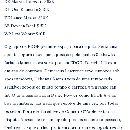
DE Marvin Jones Jr.: $65K
DT Uso Seumalo: $40K
TE Lance Mason: $20K
LB Devean Deal: $15K
WR Levi Wentz: $10K
O grupo de EDGE permite espaço para disputa. Seria uma
aposta segura dizer que a posição pela qual os Seahawks
fariam alguma troca seria por um EDGE. Derick Hall está
em ano de contrato, Demarcus Lawrence teve rumores sob
aposentadoria, Uchenna Nwosu vem de uma temporada
saudável depois de muito tempo e carrega um grande cap
hit. O time assinou com Dante Fowler como EDGE 4, uma
boa assinatura, mas nada que resolve de uma vez por todas
os setor. Fora ele, Jared Ivey e Connor O’Toole, estão na
disputa. Apesar de terem jogado poucos snaps ano passado,
lembrem-se que o time preferiu cortar outros jogadores do