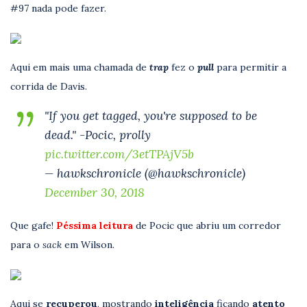
#97 nada pode fazer.
Aqui em mais uma chamada de
trap
fez o
pull
para permitir a
corrida de Davis.
"If you get tagged, you're supposed to be
dead." -Pocic, prolly
pic.twitter.com/3etTPAjV5b
— hawkschronicle (@hawkschronicle)
December 30, 2018
Que gafe!
Péssima leitura
de Pocic que abriu um corredor
para o
sack
em Wilson.
Aqui se
recuperou
, mostrando
inteligência
ficando
atento