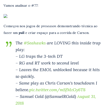
Vamos analisar o #77:
Começou nos jogos de
preseason
demonstrando técnica ao
fazer um
pull
e criar espaço para a corrida de Carson.
The
#Seahawks
are LOVING this inside trap
play:
– LG traps the 3-tech DT
– RG and RT work to second level
– Leaves the EMOL unblocked because it hits
so quickly.
– Same play as Chris Carson's touchdown I
believe.
pic.twitter.com/mSfMzGy6T8
— Samuel Gold (@SamuelRGold)
August 31,
2018