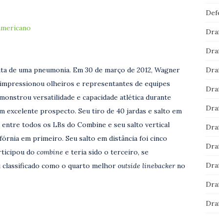
Def
 americano
Dra
Dra
Dra
nta de uma pneumonia. Em 30 de março de 2012, Wagner
e impressionou olheiros e representantes de equipes
Dra
emonstrou versatilidade e capacidade atlética durante
Dra
um excelente prospecto. Seu tiro de 40 jardas e salto em
 entre todos os LBs do Combine e seu salto vertical
Dra
órnia em primeiro. Seu salto em distância foi cinco
Dra
rticipou do
combine
e teria sido o terceiro, se
Dra
i classificado como o quarto melhor
outside linebacker
no
Dra
Dra