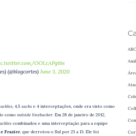
Ca
ABC
Anál
ic.twitter.com/OOLcAPgt6e
es) (@blogcortes)
June 3, 2020
Áre
Ata
Cob
tackles
, 4,5
sacks
e 4 interceptações, onde era visto como
Col
ado como
outside linebacker
. Em 28 de janeiro de 2012,
Con
tackles
combinados e uma interceptação para a equipe
ie Frazier
, que derrotou o Sul por 23 a 13. Ele foi
Cor