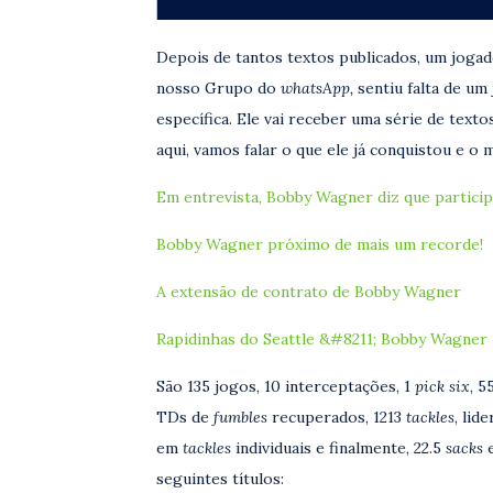
Depois de tantos textos publicados, um joga
nosso Grupo do
whatsApp,
sentiu falta de um
específica. Ele vai receber uma série de textos
aqui, vamos falar o que ele já conquistou e o 
Em entrevista, Bobby Wagner diz que partic
Bobby Wagner próximo de mais um recorde!
A extensão de contrato de Bobby Wagner
Rapidinhas do Seattle &#8211; Bobby Wagner 
São 135 jogos, 10 interceptações, 1
pick six
, 5
TDs de
fumbles
recuperados, 1213
tackles
, lid
em
tackles
individuais e finalmente, 22.5
sacks
e
seguintes títulos: