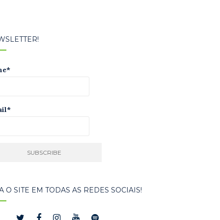
WSLETTER!
me*
il*
A O SITE EM TODAS AS REDES SOCIAIS!