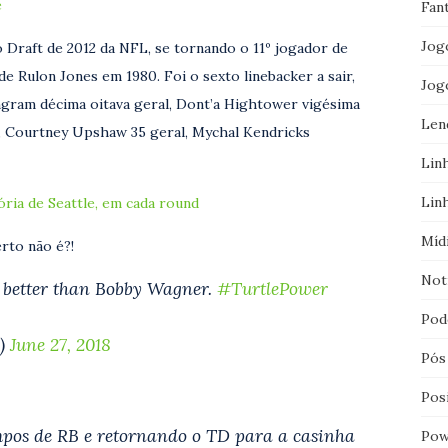
e
Fan
Jog
o Draft de 2012 da NFL, se tornando o 11º jogador de
de Rulon Jones em 1980. Foi o sexto linebacker a sair,
Jog
Ingram décima oitava geral, Dont’a Hightower vigésima
Len
al, Courtney Upshaw 35 geral, Mychal Kendricks
Lin
Lin
ória de Seattle, em cada round
Míd
rto não é?!
Not
t better than Bobby Wagner.
#TurtlePower
Pod
s)
June 27, 2018
Pós
Pos
pos de RB e retornando o TD para a casinha
Pow