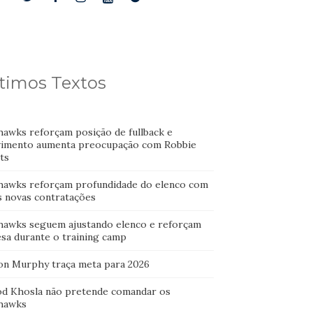
timos Textos
hawks reforçam posição de fullback e
imento aumenta preocupação com Robbie
ts
hawks reforçam profundidade do elenco com
s novas contratações
hawks seguem ajustando elenco e reforçam
esa durante o training camp
on Murphy traça meta para 2026
od Khosla não pretende comandar os
hawks