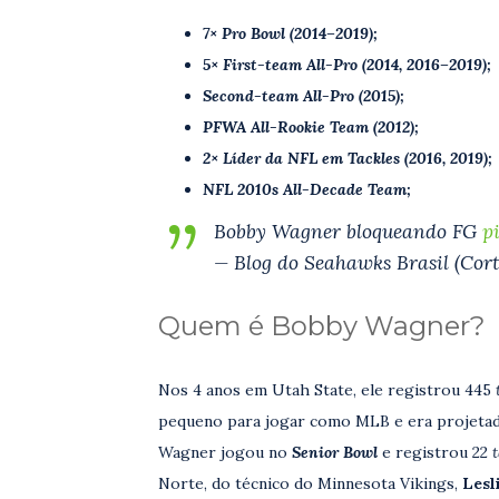
7× Pro Bowl (2014–2019);
5× First-team All-Pro (2014, 2016–2019);
Second-team All-Pro (2015);
PFWA All-Rookie Team (2012);
2× Líder da NFL em Tackles (2016, 2019);
NFL 2010s All-Decade Team;
Bobby Wagner bloqueando FG
p
— Blog do Seahawks Brasil (Cort
Quem é Bobby Wagner?
Nos 4 anos em Utah State, ele registrou 445
pequeno para jogar como MLB e era projet
Wagner jogou no
Senior Bowl
e registrou 22
Norte, do técnico do Minnesota Vikings,
Lesl