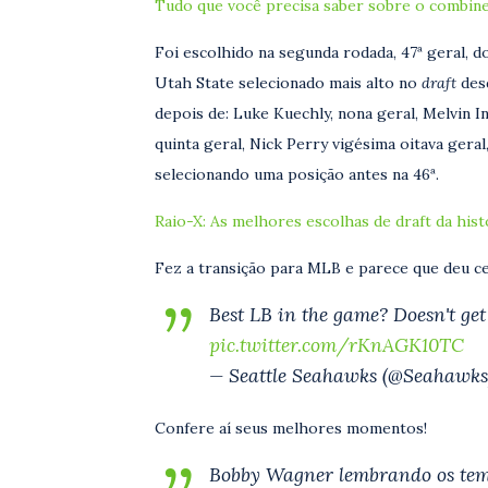
Tudo que você precisa saber sobre o combin
Foi escolhido na segunda rodada, 47ª geral, d
Utah State selecionado mais alto no
draft
des
depois de: Luke Kuechly, nona geral, Melvin 
quinta geral, Nick Perry vigésima oitava ger
selecionando uma posição antes na 46ª.
Raio-X: As melhores escolhas de draft da hist
Fez a transição para MLB e parece que deu ce
Best LB in the game? Doesn't ge
pic.twitter.com/rKnAGK10TC
— Seattle Seahawks (@Seahawk
Confere aí seus melhores momentos!
Bobby Wagner lembrando os tem