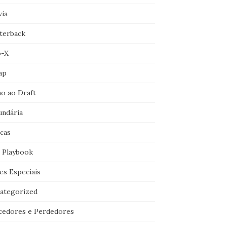
via
terback
o-X
ap
o ao Draft
undária
icas
 Playbook
es Especiais
ategorized
cedores e Perdedores