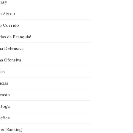
tasy
o Aéreo
o Corrido
das da Franquia!
ha Defensiva
ha Ofensiva
ias
icias
casts
 Jogo
ições
er Ranking