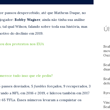
dor passou despercebido, até que Matheus Duque, no
 jogador:
Bobby Wagner
, ainda não tinha sua análise
, tal qual Wilson, falando sobre toda sua história, mas
Úl
motivo do declínio em 2019.
ipou dos protestos nos EUA
Sea
mov
Ouz
Sea
dua
merece tudo isso que ele pediu?
Sea
def
5 passes desviados, 5
fumbles
forçados, 9 recuperados, 3
Byr
erando a NFL em 2016 e 2019, e liderou também em 2017
 65 TFLs. Esses números levaram a conquistar os
Vin
Sea