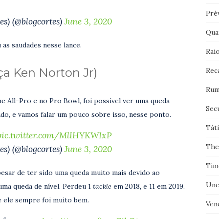
Pré
es) (@blogcortes)
June 3, 2020
Qua
 as saudades nesse lance.
Rai
ça Ken Norton Jr)
Rec
Rum
e All-Pro e no Pro Bowl, foi possível ver uma queda
Sec
do, e vamos falar um pouco sobre isso, nesse ponto.
Tát
pic.twitter.com/MlIHYKWIxP
The
es) (@blogcortes)
June 3, 2020
Tim
pesar de ter sido uma queda muito mais devido ao
Unc
ma queda de nível. Perdeu 1
tackle
em 2018, e 11 em 2019.
 ele sempre foi muito bem.
Ven