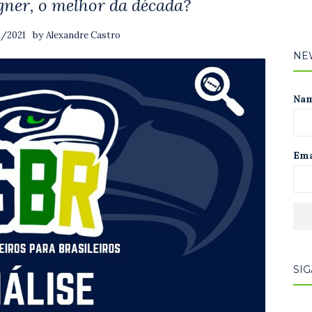
ner, o melhor da década?
by
1/2021
Alexandre Castro
NE
Na
Ema
SIG