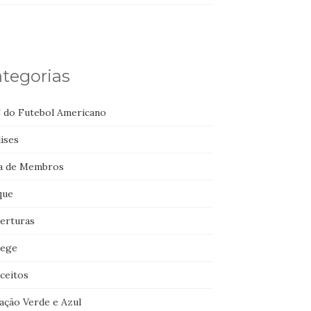
tegorias
 do Futebol Americano
ises
a de Membros
que
erturas
lege
ceitos
ação Verde e Azul