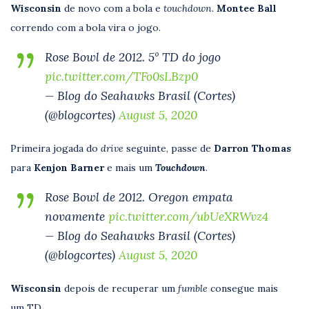
Wisconsin
de novo com a bola e
touchdown
.
Montee Ball
correndo com a bola vira o jogo.
Rose Bowl de 2012. 5º TD do jogo
pic.twitter.com/TFo0sLBzp0
— Blog do Seahawks Brasil (Cortes)
(@blogcortes)
August 5, 2020
Primeira jogada do
drive
seguinte, passe de
Darron Thomas
para
Kenjon
Barner
e mais um
Touchdown
.
Rose Bowl de 2012. Oregon empata
novamente
pic.twitter.com/ubUeXRWvz4
— Blog do Seahawks Brasil (Cortes)
(@blogcortes)
August 5, 2020
Wisconsin
depois de recuperar um
fumble
consegue mais
um TD.