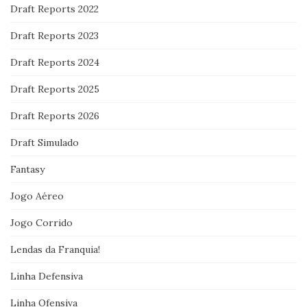
Draft Reports 2022
Draft Reports 2023
Draft Reports 2024
Draft Reports 2025
Draft Reports 2026
Draft Simulado
Fantasy
Jogo Aéreo
Jogo Corrido
Lendas da Franquia!
Linha Defensiva
Linha Ofensiva