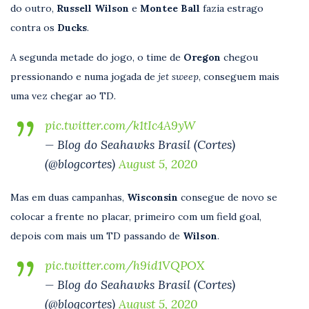
do outro,
Russell Wilson
e
Montee
Ball
fazia estrago
contra os
Ducks
.
A segunda metade do jogo, o time de
Oregon
chegou
pressionando e numa jogada de
jet sweep
, conseguem mais
uma vez chegar ao TD.
pic.twitter.com/k1tIc4A9yW
— Blog do Seahawks Brasil (Cortes)
(@blogcortes)
August 5, 2020
Mas em duas campanhas,
Wisconsin
consegue de novo se
colocar a frente no placar, primeiro com um field goal,
depois com mais um TD passando de
Wilson
.
pic.twitter.com/h9id1VQPOX
— Blog do Seahawks Brasil (Cortes)
(@blogcortes)
August 5, 2020