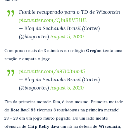
Fumble recuperado para o TD de Wisconsin
pic.twitter.com/QIn8BVEHIL
— Blog do Seahawks Brasil (Cortes)
(@blogcortes)
August 5, 2020
Com pouco mais de 3 minutos no relógio
Oregon
tenta uma
reação e empata o jogo.
pic.twitter.com/u97103nw45
— Blog do Seahawks Brasil (Cortes)
(@blogcortes)
August 5, 2020
Fim da primeira metade. Sim, é isso mesmo. Primeira metade
do
Rose Bowl
98
tivemos 8
touchdowns
na primeira metade!
28 – 28 em um jogo muito pegado. De um lado mente
ofensiva de
Chip
Kelly
dava um nó na defesa de
Wisconsin
,