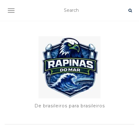
TOGGLE NAVIGATION
De brasileiros para brasileiros