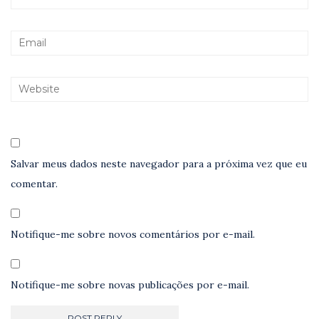
Salvar meus dados neste navegador para a próxima vez que eu
comentar.
Notifique-me sobre novos comentários por e-mail.
Notifique-me sobre novas publicações por e-mail.