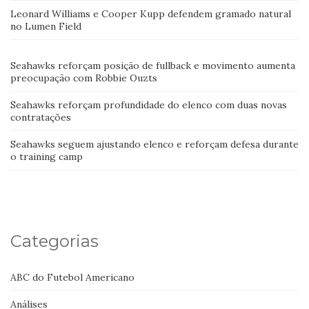
Leonard Williams e Cooper Kupp defendem gramado natural
no Lumen Field
Seahawks reforçam posição de fullback e movimento aumenta
preocupação com Robbie Ouzts
Seahawks reforçam profundidade do elenco com duas novas
contratações
Seahawks seguem ajustando elenco e reforçam defesa durante
o training camp
Categorias
ABC do Futebol Americano
Análises