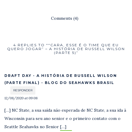
Comments (4)
4 REPLIES TO ““CARA, ESSE É O TIME QUE EU
QUERO JOGAR” – A HISTÓRIA DE RUSSELL WILSON
(PARTE 5)”
DRAFT DAY - A HISTÓRIA DE RUSSELL WILSON
(PARTE FINAL) - BLOG DO SEAHAWKS BRASIL
RESPONDER
12/08/2020 at 09:08
[…] NC State, a sua saída não esperada de NC State, a sua ida à
Wisconsin para seu ano senior e o primeiro contato com o
Seattle Seahawks no Senior […]