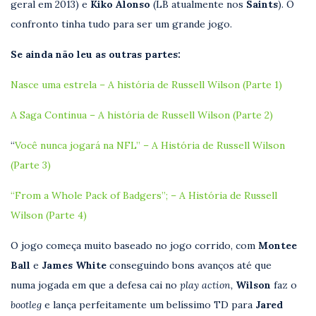
geral em 2013) e
Kiko Alonso
(LB atualmente nos
Saints
). O
confronto tinha tudo para ser um grande jogo.
Se ainda não leu as outras partes:
Nasce uma estrela – A história de Russell Wilson (Parte 1)
A Saga Continua – A história de Russell Wilson (Parte 2)
“
Você nunca jogará na NFL” – A História de Russell Wilson
(Parte 3)
“From a Whole Pack of Badgers”; – A História de Russell
Wilson (Parte 4)
O jogo começa muito baseado no jogo corrido, com
Montee
Ball
e
James White
conseguindo bons avanços até que
numa jogada em que a defesa cai no
play action,
Wilson
faz o
bootleg
e lança perfeitamente um belíssimo TD para
Jared