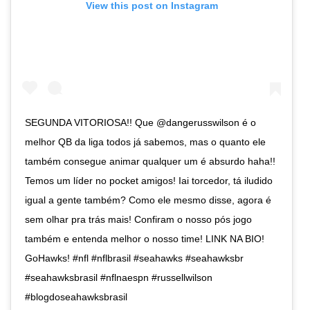
View this post on Instagram
SEGUNDA VITORIOSA!! Que @dangerusswilson é o
melhor QB da liga todos já sabemos, mas o quanto ele
também consegue animar qualquer um é absurdo haha!!
Temos um líder no pocket amigos! Iai torcedor, tá iludido
igual a gente também? Como ele mesmo disse, agora é
sem olhar pra trás mais! Confiram o nosso pós jogo
também e entenda melhor o nosso time! LINK NA BIO!
GoHawks! #nfl #nflbrasil #seahawks #seahawksbr
#seahawksbrasil #nflnaespn #russellwilson
#blogdoseahawksbrasil