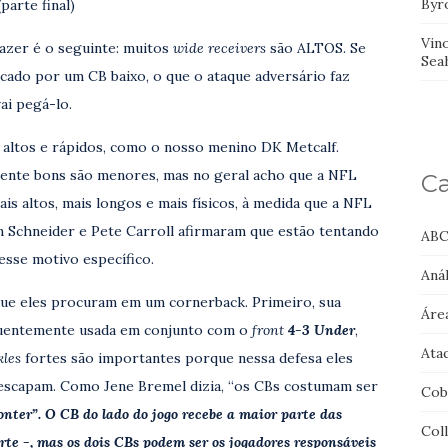
Byr
parte final)
Vin
azer é o seguinte: muitos
wide receivers
são ALTOS. Se
Sea
ado por um CB baixo, o que o ataque adversário faz
vai pegá-lo.
altos e rápidos, como o nosso menino DK Metcalf.
mente bons são menores, mas no geral acho que a NFL
Ca
s altos, mais longos e mais físicos, à medida que a NFL
hn Schneider e Pete Carroll afirmaram que estão tentando
ABC
sse motivo específico.
Anál
 que eles procuram em um cornerback. Primeiro, sua
Áre
quentemente usada em conjunto com o
front
4-3 Under
,
Ata
kles
fortes são importantes porque nessa defesa eles
escapam. Como Jene Bremel dizia, “os CBs costumam ser
Cob
nter”. O CB do lado do jogo recebe a maior parte das
Col
rte -, mas os dois CBs podem ser os jogadores responsáveis