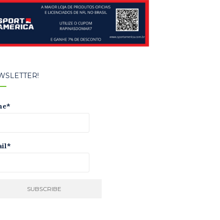
WSLETTER!
me*
il*