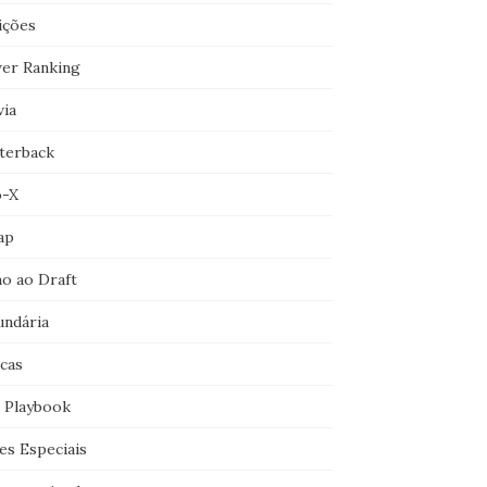
ições
er Ranking
via
terback
o-X
ap
o ao Draft
undária
icas
 Playbook
es Especiais