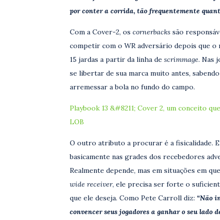
por conter a corrida, tão frequentemente quant
Com a Cover-2, os
cornerbacks
são responsávei
competir com o WR adversário depois que o r
15 jardas a partir da linha de
scrimmage
. Nas 
se libertar de sua marca muito antes, sabend
arremessar a bola no fundo do campo.
Playbook 13 &#8211; Cover 2, um conceito que
LOB
O outro atributo a procurar é a fisicalidade.
basicamente nas grades dos recebedores adver
Realmente depende, mas em situações em qu
wide receiver
, ele precisa ser forte o suficie
que ele deseja. Como Pete Carroll diz:
“Não im
convencer seus jogadores a ganhar o seu lado de