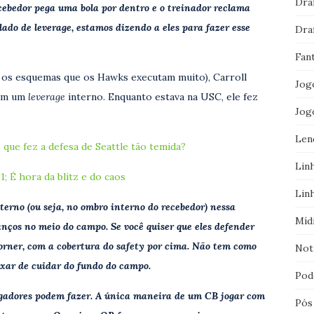
Dra
ebedor pega uma bola por dentro e o treinador reclama
lado de leverage, estamos dizendo a eles para fazer esse
Dra
Fan
os esquemas que os Hawks executam muito), Carroll
Jog
sem um
leverage
interno. Enquanto estava na USC, ele fez
Jog
Len
que fez a defesa de Seattle tão temida?
Lin
; É hora da blitz e do caos
Lin
terno (ou seja, no ombro interno do recebedor) nessa
Míd
anços no meio do campo. Se você quiser que eles defender
corner, com a cobertura do safety por cima. Não tem como
Not
xar de cuidar do fundo do campo.
Pod
jogadores podem fazer. A única maneira de um CB jogar com
Pós