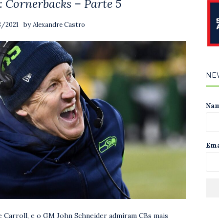
: Cornerbacks – Parte 5
by
8/2021
Alexandre Castro
NE
Na
Ema
e Carroll, e o GM John Schneider admiram CBs mais