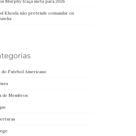
on Murphy traça meta para 2026
od Khosla não pretende comandar os
hawks
tegorias
 do Futebol Americano
ises
a de Membros
que
erturas
lege