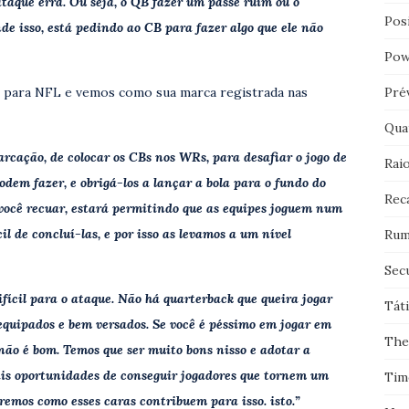
ataque erra. Ou seja, o QB fazer um passe ruim ou o
Pos
de isso, está pedindo ao CB para fazer algo que ele não
Pow
C para NFL e vemos como sua marca registrada nas
Pré
Qua
arcação, de colocar os CBs nos WRs, para desafiar o jogo de
Rai
odem fazer, e obrigá-los a lançar a bola para o fundo do
Rec
 você recuar, estará permitindo que as equipes joguem num
 de concluí-las, e por isso as levamos a um nível
Rum
Sec
fícil para o ataque. Não há quarterback que queira jogar
Tát
equipados e bem versados. Se você é péssimo em jogar em
The
o não é bom. Temos que ser muito bons nisso e adotar a
mais oportunidades de conseguir jogadores que tornem um
Tim
veremos como esses caras contribuem para isso. isto.”