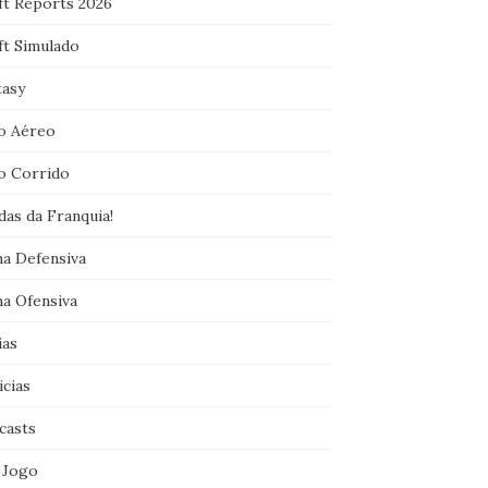
ft Reports 2026
ft Simulado
tasy
o Aéreo
o Corrido
das da Franquia!
ha Defensiva
ha Ofensiva
ias
icias
casts
 Jogo