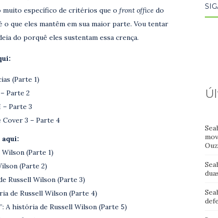
SIG
o muito específico de critérios que o
front office
do
é o que eles mantêm em sua maior parte. Vou tentar
deia do porquê eles sustentam essa crença.
qui:
ias (Parte 1)
Úl
 – Parte 2
 – Parte 3
e Cover 3 – Parte 4
Sea
mov
 aqui:
Ouz
 Wilson (Parte 1)
Sea
ilson (Parte 2)
dua
de Russell Wilson (Parte 3)
Sea
ia de Russell Wilson (Parte 4)
def
: A história de Russell Wilson (Parte 5)