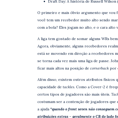
Draft Day: A história de Russell Wilson (
O primeiro e mais óbvio argumento que vou f
você tem um recebedor muito alto sendo marc
com a bola? Eles jogam no alto, e o cara alto 
A liga tem gostado de somar alguns WRs bem 
Agora, obviamente, alguns recebedores real
está se movendo em direção a recebedores mai
se torna cada vez mais uma liga de passe. Jo
ficar mais altos na posição de
cornerback
por e
Além disso, existem outros atributos físicos
capacidade de
tackles
. Como a Cover-2 é fre
certos tipos de jogadores são mais úteis.
Tac
costumam ser a contenção de jogadores que 
a ajuda
“quando o front seven não conseguem co
atribuições extras – geralmente o CB do lado fo