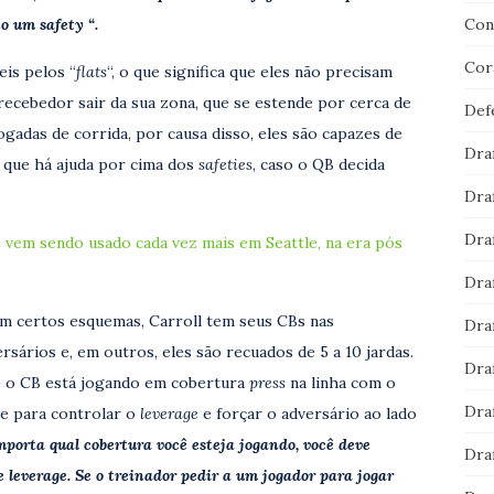
o um safety “.
Con
Cor
s ​​pelos “
flats
“, o que significa que eles não precisam
ecebedor sair da sua zona, que se estende por cerca de
Def
jogadas de corrida, por causa disso, eles são capazes de
Dra
o que há ajuda por cima dos
safeties
, caso o QB decida
Dra
Dra
 vem sendo usado cada vez mais em Seattle, na era pós
Dra
 Em certos esquemas, Carroll tem seus CBs nas
Dra
sários e, em outros, eles são recuados de 5 a 10 jardas.
Dra
e o CB está jogando em cobertura
press
na linha com o
Dra
nte para controlar o
leverage
e forçar o adversário ao lado
porta qual cobertura você esteja jogando, você deve
Dra
 leverage. Se o treinador pedir a um jogador para jogar