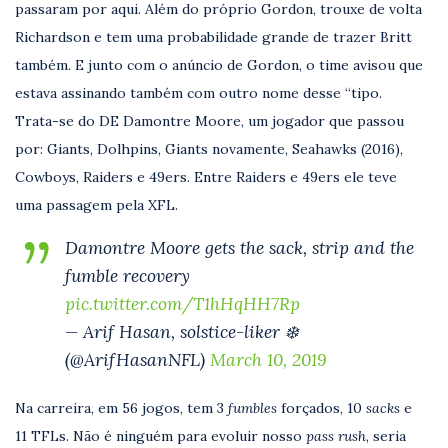
passaram por aqui. Além do próprio Gordon, trouxe de volta
Richardson e tem uma probabilidade grande de trazer Britt
também. E junto com o anúncio de Gordon, o time avisou que
estava assinando também com outro nome desse “tipo.
Trata-se do DE Damontre Moore, um jogador que passou
por: Giants, Dolhpins, Giants novamente, Seahawks (2016),
Cowboys, Raiders e 49ers. Entre Raiders e 49ers ele teve
uma passagem pela XFL.
Damontre Moore gets the sack, strip and the
fumble recovery
pic.twitter.com/T1hHqHH7Rp
— Arif Hasan, solstice-liker ❄️
(@ArifHasanNFL)
March 10, 2019
Na carreira, em 56 jogos, tem 3
fumbles
forçados, 10
sacks
e
11 TFLs. Não é ninguém para evoluir nosso
pass rush
, seria