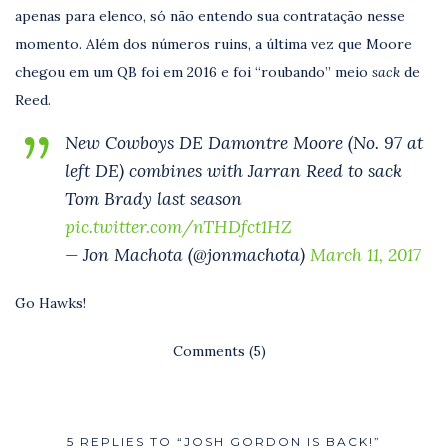
apenas para elenco, só não entendo sua contratação nesse
momento. Além dos números ruins, a última vez que Moore
chegou em um QB foi em 2016 e foi “roubando” meio
sack
de
Reed.
New Cowboys DE Damontre Moore (No. 97 at
left DE) combines with Jarran Reed to sack
Tom Brady last season
pic.twitter.com/nTHDfct1HZ
— Jon Machota (@jonmachota)
March 11, 2017
Go Hawks!
Comments (5)
5 REPLIES TO “JOSH GORDON IS BACK!”