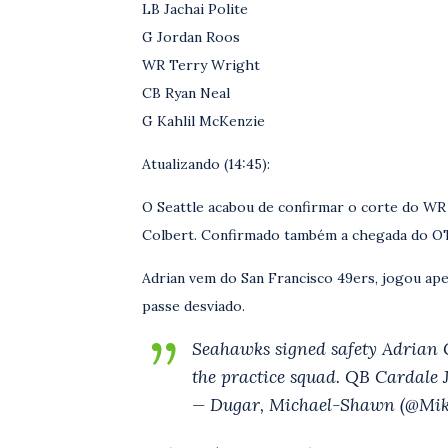
LB Jachai Polite
G Jordan Roos
WR Terry Wright
CB Ryan Neal
G Kahlil McKenzie
Atualizando (14:45):
O Seattle acabou de confirmar o corte do WR
Colbert. Confirmado também a chegada do O
Adrian vem do San Francisco 49ers, jogou ape
passe desviado.
Seahawks signed safety Adrian C
the practice squad. QB Cardale J
— Dugar, Michael-Shawn (@Mi