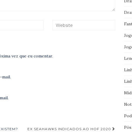
Dra
Dra
Fan
Jog
Jog
óxima vez que eu comentar.
Len
Lin
-mail.
Lin
Míd
mail.
Not
Pod
Pós
EXISTEM?
EX SEAHAWKS INDICADOS AO HOF 2020