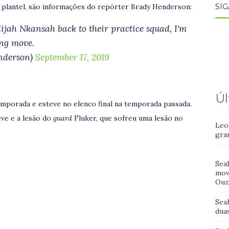
SIG
 plantel, são informações do repórter Brady Henderson:
jah Nkansah back to their practice squad, I'm
ing move.
nderson)
September 17, 2019
Úl
mporada e esteve no elenco final na temporada passada.
ve e a lesão do
guard
Fluker, que sofreu uma lesão no
Leo
gra
Sea
mov
Ouz
Sea
dua