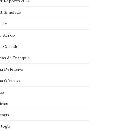
ft Reports 2026
ft Simulado
tasy
o Aéreo
o Corrido
das da Franquia!
ha Defensiva
ha Ofensiva
ias
icias
casts
 Jogo