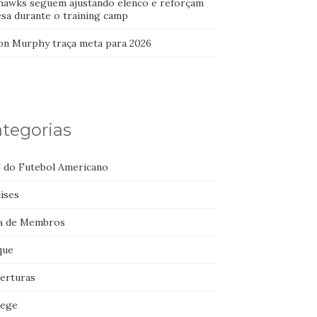
hawks seguem ajustando elenco e reforçam
esa durante o training camp
on Murphy traça meta para 2026
tegorias
 do Futebol Americano
ises
a de Membros
que
erturas
lege