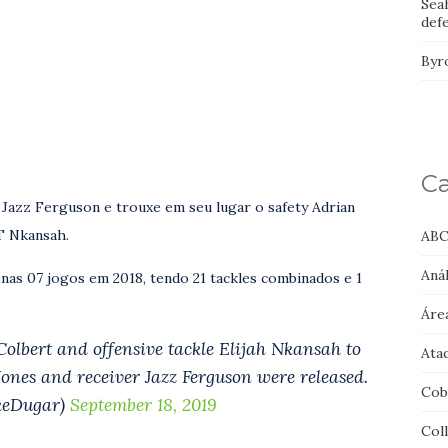
Sea
def
Byr
Ca
 Jazz Ferguson e trouxe em seu lugar o safety Adrian
T Nkansah.
ABC
Anál
nas 07 jogos em 2018, tendo 21 tackles combinados e 1
Áre
olbert and offensive tackle Elijah Nkansah to
Ata
ones and receiver Jazz Ferguson were released.
Cob
keDugar)
September 18, 2019
Col