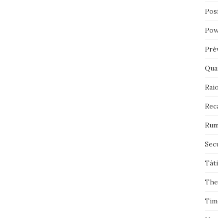
Pos
Pow
Pré
Qua
Rai
Rec
Rum
Sec
Tát
The
Tim