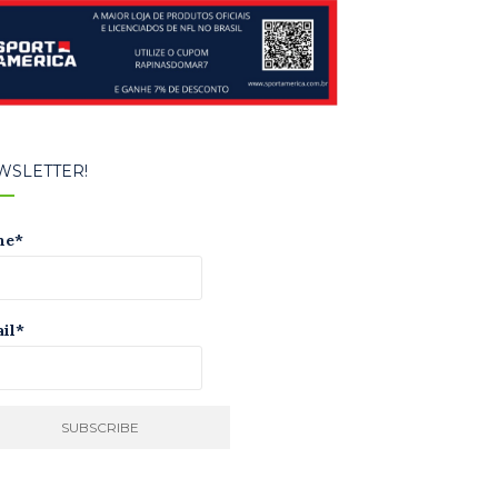
WSLETTER!
me*
il*