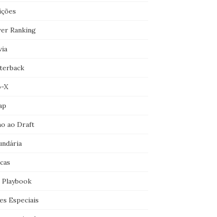
ições
er Ranking
via
terback
o-X
ap
o ao Draft
undária
icas
 Playbook
es Especiais