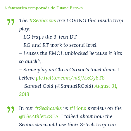
A fantástica temporada de Duane Brown
The
#Seahawks
are LOVING this inside trap
play:
– LG traps the 3-tech DT
– RG and RT work to second level
– Leaves the EMOL unblocked because it hits
so quickly.
– Same play as Chris Carson's touchdown I
believe.
pic.twitter.com/mSfMzGy6T8
— Samuel Gold (@SamuelRGold)
August 31,
2018
In our
#Seahawks
vs
#Lions
preview on the
@TheAthleticSEA
, I talked about how the
Seahawks would use their 3-tech trap run