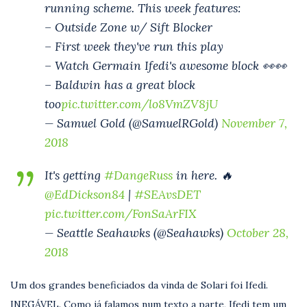
running scheme. This week features:
– Outside Zone w/ Sift Blocker
– First week they've run this play
– Watch Germain Ifedi's awesome block 👀👀
– Baldwin has a great block
too
pic.twitter.com/lo8VmZV8jU
— Samuel Gold (@SamuelRGold)
November 7,
2018
It's getting
#DangeRuss
in here. 🔥
@EdDickson84
|
#SEAvsDET
pic.twitter.com/FonSaArFIX
— Seattle Seahawks (@Seahawks)
October 28,
2018
Um dos grandes beneficiados da vinda de Solari foi Ifedi.
INEGÁVEL. Como já falamos num texto a parte, Ifedi tem um