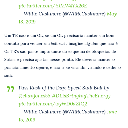
pic.twitter.com/YJMW4YX26E
— Willie Cashmore (@WillieCashmore)
May
18, 2019
Um TE não é um OL, se um OL precisaria manter um bom
contato para vencer um
bull rush,
imagine alguém que não é.
Os TE’s são parte importante do esquema de bloqueios de
Solari e precisa ajustar nesse ponto. Ele deveria manter o
posicionamento
square
, e não ir se virando, virando e ceder o
sack.
Pass Rush of the Day: Speed Stab Bull by
@chanjones55
#DLIsBringingTheEnergy
pic.twitter.com/wyWD0dZIQ2
— Willie Cashmore (@WillieCashmore)
June
15, 2019