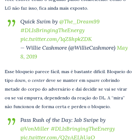
LG não faz isso, fica ainda mais exposto.
Quick Swim by
@The_Dream99
#DLIsBringingTheEnergy
pic.twitter.com/1qZ8hpkZDK
— Willie Cashmore (@WillieCashmore)
May
8, 2019
Esse bloqueio parece fácil, mas é bastante difícil. Bloqueio do
tipo
down
, o
center
deve se manter em
square
cobrindo
metade do corpo do adversário e daí decidir se vai se virar
ou se vai empurra, dependendo da reação do DL. A “mira”
não funcionou de forma certa e perdeu o bloqueio.
Pass Rush of the Day: Jab Swipe by
@VonMiller
#DLIsBringingTheEnergy
pic.twitter.com/Q2vAELhUaO