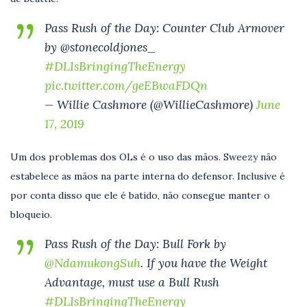
Pass Rush of the Day: Counter Club Armover
by @stonecoldjones_
#DLIsBringingTheEnergy
pic.twitter.com/geEBwaFDQn
— Willie Cashmore (@WillieCashmore)
June
17, 2019
Um dos problemas dos OLs é o uso das mãos. Sweezy não
estabelece as mãos na parte interna do defensor. Inclusive é
por conta disso que ele é batido, não consegue manter o
bloqueio.
Pass Rush of the Day: Bull Fork by
@NdamukongSuh
. If you have the Weight
Advantage, must use a Bull Rush
#DLIsBringingTheEnergy