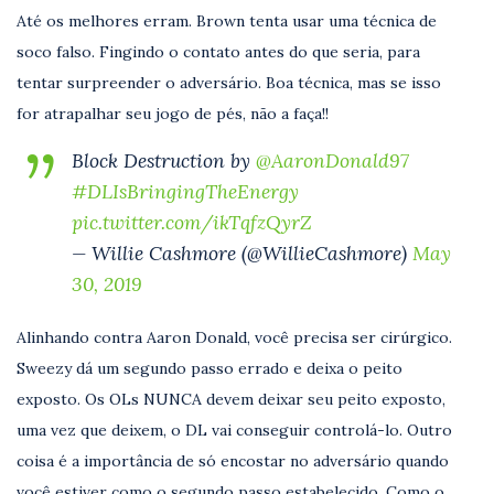
Até os melhores erram. Brown tenta usar uma técnica de
soco falso. Fingindo o contato antes do que seria, para
tentar surpreender o adversário. Boa técnica, mas se isso
for atrapalhar seu jogo de pés, não a faça!!
Block Destruction by
@AaronDonald97
#DLIsBringingTheEnergy
pic.twitter.com/ikTqfzQyrZ
— Willie Cashmore (@WillieCashmore)
May
30, 2019
Alinhando contra Aaron Donald, você precisa ser cirúrgico.
Sweezy dá um segundo passo errado e deixa o peito
exposto. Os OLs NUNCA devem deixar seu peito exposto,
uma vez que deixem, o DL vai conseguir controlá-lo. Outro
coisa é a importância de só encostar no adversário quando
você estiver como o segundo passo estabelecido. Como o