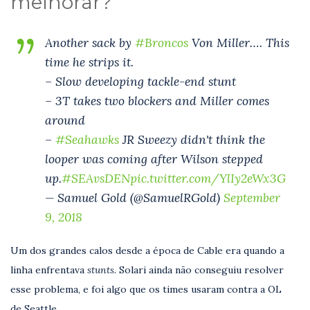
melhorar?
Another sack by
#Broncos
Von Miller…. This
time he strips it.
– Slow developing tackle-end stunt
– 3T takes two blockers and Miller comes
around
–
#Seahawks
JR Sweezy didn't think the
looper was coming after Wilson stepped
up.
#SEAvsDEN
pic.twitter.com/YlIy2eWx3G
— Samuel Gold (@SamuelRGold)
September
9, 2018
Um dos grandes calos desde a época de Cable era quando a
linha enfrentava
stunts.
Solari ainda não conseguiu resolver
esse problema, e foi algo que os times usaram contra a OL
de Seattle.