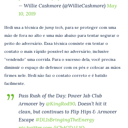
— Willie Cashmore (@WillieCashmore)
May
10, 2019
Ifedi usa a técnica de
jump tech,
para se proteger com uma
mão de fora no alto e uma mão abaixo para tentar segurar o
peito do adversário. Essa técnica consiste em tentar o
contato o mais rápido possível no adversário, inclusive
“vendendo” uma corrida. Para o sucesso dela, você precisa
diminuir o espaço do defensor com os pés e colocar as mãos
firmes nele. Ifedi não faz o contato correto e é batido
facilmente.
Pass Rush of the Day: Power Jab Club
Armover by
@KingRod90
. Doesn’t hit it
clean, but continues to Flip Hips & Armover
Escape
#DLIsBringingTheEnergy
pic.twitter.com/iCb4GDAL1Q