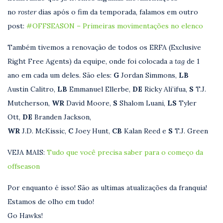
no
roster
dias após o fim da temporada, falamos em outro
post:
#OFFSEASON – Primeiras movimentações no elenco
Também tivemos a renovação de todos os ERFA (Exclusive
Right Free Agents) da equipe, onde foi colocada a
tag
de 1
ano em cada um deles. São eles:
G
Jordan Simmons,
LB
Austin Calitro,
LB
Emmanuel Ellerbe,
DE
Ricky Ali’ifua,
S
T.J.
Mutcherson,
WR
David Moore,
S
Shalom Luani,
LS
Tyler
Ott,
DE
Branden Jackson,
WR
J.D. McKissic,
C
Joey Hunt,
CB
Kalan Reed e
S
T.J. Green
VEJA MAIS:
Tudo que você precisa saber para o começo da
offseason
Por enquanto é isso! São as ultimas atualizações da franquia!
Estamos de olho em tudo!
Go Hawks!