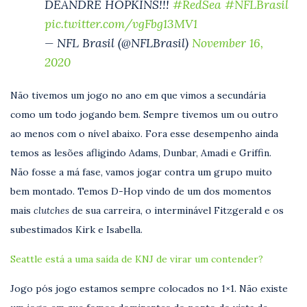
DEANDRE HOPKINS!!!
#RedSea
#NFLBrasil
pic.twitter.com/vgFbg13MV1
— NFL Brasil (@NFLBrasil)
November 16,
2020
Não tivemos um jogo no ano em que vimos a secundária
como um todo jogando bem. Sempre tivemos um ou outro
ao menos com o nível abaixo. Fora esse desempenho ainda
temos as lesões afligindo Adams, Dunbar, Amadi e Griffin.
Não fosse a má fase, vamos jogar contra um grupo muito
bem montado. Temos D-Hop vindo de um dos momentos
mais
clutches
de sua carreira, o interminável Fitzgerald e os
subestimados Kirk e Isabella.
Seattle está a uma saída de KNJ de virar um contender?
Jogo pós jogo estamos sempre colocados no 1×1. Não existe