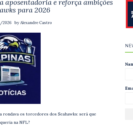
 aposentadoria e reforça ambições
hawks para 2026
by
6/2026
Alexandre Castro
NE
Na
Ema
a rondava os torcedores dos Seahawks: será que
 queria na NFL?