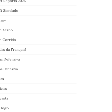
ft Reports 2026
ft Simulado
tasy
o Aéreo
o Corrido
das da Franquia!
ha Defensiva
ha Ofensiva
ias
icias
casts
 Jogo