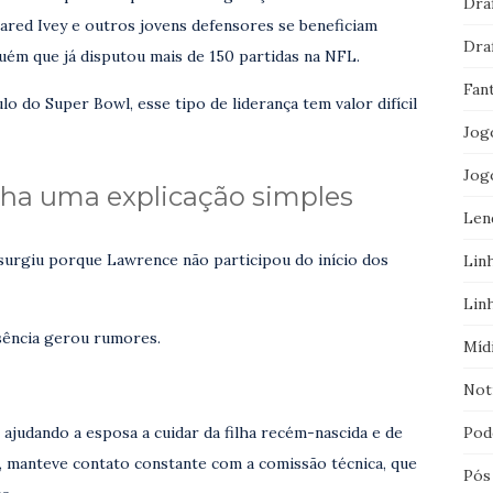
Dra
ared Ivey e outros jovens defensores se beneficiam
Dra
uém que já disputou mais de 150 partidas na NFL.
Fan
o do Super Bowl, esse tipo de liderança tem valor difícil
Jog
Jog
inha uma explicação simples
Len
surgiu porque Lawrence não participou do início dos
Lin
Lin
sência gerou rumores.
Míd
Not
Pod
judando a esposa a cuidar da filha recém-nascida e de
, manteve contato constante com a comissão técnica, que
Pós