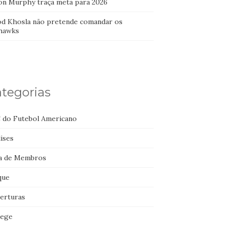
on Murphy traça meta para 2026
od Khosla não pretende comandar os
hawks
tegorias
 do Futebol Americano
ises
a de Membros
que
erturas
lege