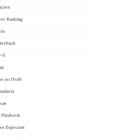
ições
er Ranking
via
terback
o-X
ap
o ao Draft
undária
icas
 Playbook
es Especiais