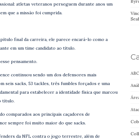
Byr
ssional: atletas veteranos perseguem durante anos um
tem que a missão foi cumprida.
Vin
Sea
ítulo final da carreira, ele parece encará-lo como a
nte em um time candidato ao título.
Ca
r esse pensamento.
ABC
ence continuou sendo um dos defensores mais
m seis sacks, 53 tackles, três fumbles forçados e uma
Anál
damental para estabelecer a identidade física que marcou
Áre
título.
Ata
do comparados aos principais caçadores de
Cob
nce sempre foi muito maior do que sacks.
Col
enders da NFL contra o jogo terrestre, além de