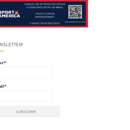
WSLETTER!
me*
il*