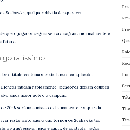
o.
Pos
dos Seahawks, qualquer dúvida desapareceu
Pow
Pré
ente que o jogador seguia seu cronograma normalmente e
Qua
u futuro.
Rai
algo raríssimo
Rec
Rum
nder o título costuma ser ainda mais complicado.
Sec
. Elencos mudam rapidamente, jogadores deixam equipes
 alvo ainda maior sobre o campeão.
Tát
ha de 2025 será uma missão extremamente complicada.
The
Tim
rvar justamente aquilo que tornou os Seahawks tão
ensiva agressiva, física e capaz de controlar jogos.