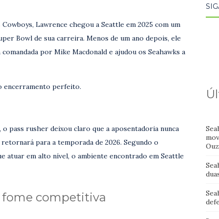
SIG
s Cowboys, Lawrence chegou a Seattle em 2025 com um
Super Bowl de sua carreira. Menos de um ano depois, ele
sa comandada por Mike Macdonald e ajudou os Seahawks a
o encerramento perfeito.
Úl
Sea
 o pass rusher deixou claro que a aposentadoria nunca
mov
 retornará para a temporada de 2026. Segundo o
Ouz
ue atuar em alto nível, o ambiente encontrado em Seattle
Sea
dua
Sea
a fome competitiva
def