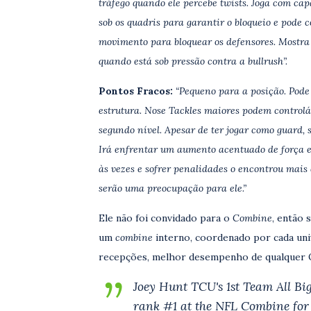
tráfego quando ele percebe twists. Joga com ca
sob os quadris para garantir o bloqueio e pode 
movimento para bloquear os defensores. Mostr
quando está sob pressão contra a bullrush”.
Pontos Fracos:
“Pequeno para a posição. Pod
estrutura. Nose Tackles maiores podem controlá
segundo nível. Apesar de ter jogar como guard,
Irá enfrentar um aumento acentuado de força em
às vezes e sofrer penalidades o encontrou mais
serão uma preocupação para ele.”
Ele não foi convidado para o
Combine
, então 
um
combine
interno, coordenado por cada uni
recepções, melhor desempenho de qualquer 
Joey Hunt TCU's 1st Team All Bi
rank #1 at the NFL Combine fo