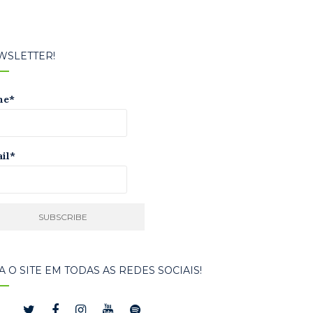
WSLETTER!
me*
il*
A O SITE EM TODAS AS REDES SOCIAIS!