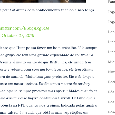
Fan
no
point of attack
com conhecimento técnico e não força
Jog
Jog
twitter.com/R6vqnxgvOe
Len
)
October 27, 2019
Lin
iante que Hunt possa fazer um bom trabalho.
“Ele sempre
Lin
te do grupo, ele tem uma grande capacidade de controlar o
Míd
ferente, é muito menor do que Britt [mas] ele ainda tem
forte e robusto. Joga com um bom leverage, ele tem ótimas
Not
ira de manhã. “Muito bom pass protector. Ele é de longe o
Pod
asse em nossos treinos. Então, temos a sorte de ter Joey
 da equipe, sempre procurou suas oportunidades quando as
Pós
ele assumir esse lugar”
, continuou Carroll. Detalhe que a
Pos
obusta na NFL quanto nos treinos. Indicada pelas quatro
Pow
 mas talvez, à medida que obtém mais repetições em