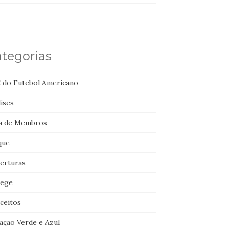
tegorias
 do Futebol Americano
ises
a de Membros
que
erturas
lege
ceitos
ação Verde e Azul