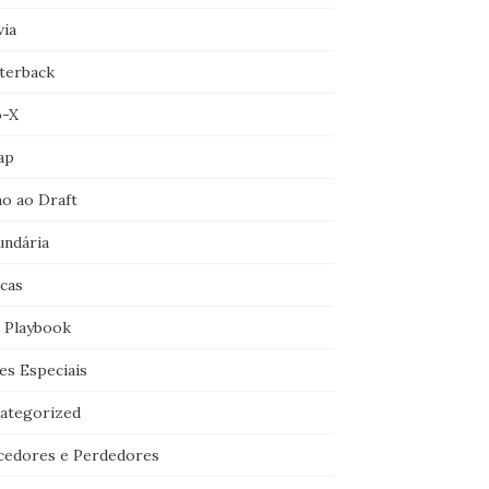
via
terback
o-X
ap
o ao Draft
undária
icas
 Playbook
es Especiais
ategorized
cedores e Perdedores