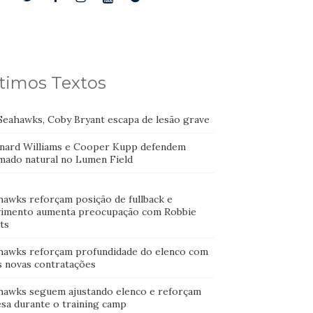
timos Textos
Seahawks, Coby Bryant escapa de lesão grave
nard Williams e Cooper Kupp defendem
mado natural no Lumen Field
hawks reforçam posição de fullback e
imento aumenta preocupação com Robbie
ts
hawks reforçam profundidade do elenco com
s novas contratações
hawks seguem ajustando elenco e reforçam
esa durante o training camp