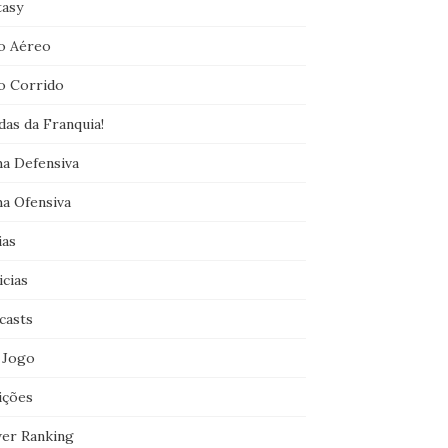
tasy
o Aéreo
o Corrido
das da Franquia!
ha Defensiva
ha Ofensiva
ias
icias
casts
 Jogo
ições
er Ranking