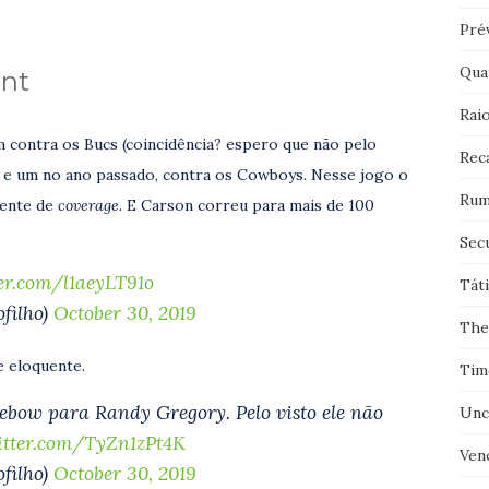
Pré
Qua
unt
Rai
m contra os Bucs (coincidência? espero que não pelo
Rec
o e um no ano passado, contra os Cowboys. Nesse jogo o
Rum
mente de
coverage.
E Carson correu para mais de 100
Sec
ter.com/l1aeyLT91o
Tát
filho)
October 30, 2019
The
e eloquente.
Tim
ebow para Randy Gregory. Pelo visto ele não
Unc
itter.com/TyZn1zPt4K
Ven
filho)
October 30, 2019