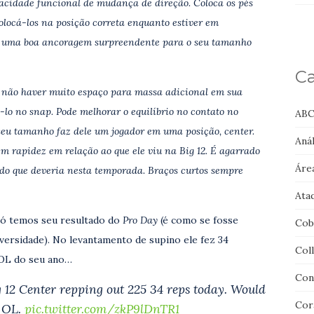
pacidade funcional de mudança de direção. Coloca os pés
colocá-los na posição correta enquanto estiver em
a uma boa ancoragem surpreendente para o seu tamanho
Ca
e não haver muito espaço para massa adicional em sua
-lo no snap. Pode melhorar o equilíbrio no contato no
ABC
 seu tamanho faz dele um jogador em uma posição, center.
Anál
 rapidez em relação ao que ele viu na Big 12. É agarrado
Áre
 do que deveria nesta temporada. Braços curtos sempre
Ata
só temos seu resultado do
Pro Day
(é como se fosse
Cob
versidade). No levantamento de supino ele fez 34
Col
OL do seu ano…
Con
g 12 Center repping out 225 34 reps today. Would
Cor
r OL.
pic.twitter.com/zkP9lDnTR1