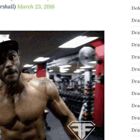
rshall)
March 23, 2016
Def
Dra
Dra
Dra
Dra
Dra
Dra
Dra
Dra
Dra
Dra