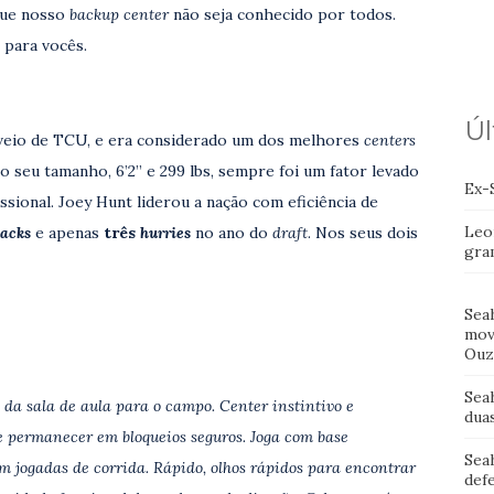
que nosso
backup center
não seja conhecido por todos.
 para vocês.
Úl
veio de TCU, e era considerado um dos melhores
centers
o seu tamanho, 6’2” e 299 lbs, sempre foi um fator levado
Ex-
ssional. Joey Hunt liderou a nação com eficiência de
Leo
sacks
e apenas
três
hurries
no ano do
draft
. Nos seus dois
gra
Sea
mov
Ouz
Sea
l da sala de aula para o campo. Center instintivo e
dua
de permanecer em bloqueios seguros. Joga com base
Sea
 jogadas de corrida. Rápido, olhos rápidos para encontrar
def