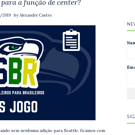
 para a função de center?
by
1/2019
Alexandre Castro
NE
Na
Ema
SIG
ssando sem nenhuma adição para Seattle, ficamos com