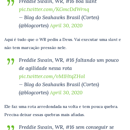
Freddie Swain, WR, #16 boa slant
pic.twitter.com/KGmcDdWrnq
— Blog do Seahawks Brasil (Cortes)
(@blogcortes)
April 30, 2020
Aqui é tudo que o WR pediu a Deus. Vai executar uma
slant
e
não tem marcação pressão nele.
Freddie Swain, WR, #16 faltando um pouco
de agilidade nessa rota
pic.twitter.com/vM1HtqZHoI
— Blog do Seahawks Brasil (Cortes)
(@blogcortes)
April 30, 2020
Ele faz uma rota arredondada na volta e tem pouca quebra.
Precisa deixar essas quebras mais afiadas.
Freddie Swain, WR, #16 sem conseguir se