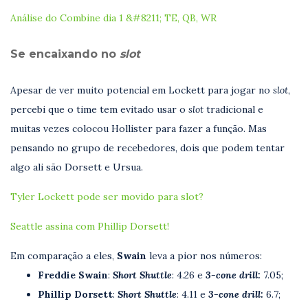
Análise do Combine dia 1 &#8211; TE, QB, WR
Se encaixando no
slot
Apesar de ver muito potencial em Lockett para jogar no
slot
,
percebi que o time tem evitado usar o
slot
tradicional e
muitas vezes colocou Hollister para fazer a função. Mas
pensando no grupo de recebedores, dois que podem tentar
algo ali são Dorsett e Ursua.
Tyler Lockett pode ser movido para slot?
Seattle assina com Phillip Dorsett!
Em comparação a eles,
Swain
leva a pior nos números:
Freddie Swain
:
Short Shuttle
: 4.26 e
3-cone drill:
7.05;
Phillip Dorsett
:
Short Shuttle
: 4.11 e
3-cone drill:
6.7;