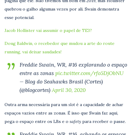
página que ele. Não tivemos um bom em 2019, mas Hollister
quebrou o galho algumas vezes por ali. Swain demonstra
esse potencial.
Jacob Hollister vai assumir o papel de TE3?
Doug Baldwin, o recebedor que mudou a arte do route
running, vai deixar saudades!
Freddie Swain, WR, #16 explorando o espaço
entre as zonas
pic.twitter.com/rfo5DjObNU
— Blog do Seahawks Brasil (Cortes)
(@blogcortes)
April 30, 2020
Outra arma necessária para um
slot
é a capacidade de achar
espaços vazios entre as zonas. É isso que Swain faz aqui,
pega o espaço entre os LBs e o
safety
para receber o passe.
Freddie Swain, WR, #16, achando os espaços