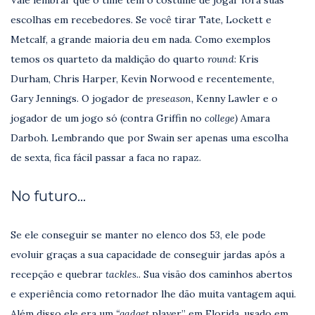
escolhas em recebedores. Se você tirar Tate, Lockett e
Metcalf, a grande maioria deu em nada. Como exemplos
temos os quarteto da maldição do quarto
round
: Kris
Durham, Chris Harper, Kevin Norwood e recentemente,
Gary Jennings. O jogador de
preseason,
Kenny Lawler e o
jogador de um jogo só (contra Griffin no
college)
Amara
Darboh. Lembrando que por Swain ser apenas uma escolha
de sexta, fica fácil passar a faca no rapaz.
No futuro…
Se ele conseguir se manter no elenco dos 53, ele pode
evoluir graças a sua capacidade de conseguir jardas após a
recepção e quebrar
tackles.
. Sua visão dos caminhos abertos
e experiência como retornador lhe dão muita vantagem aqui.
Além disso ele era um
“gadget
player” em Florida. usado em