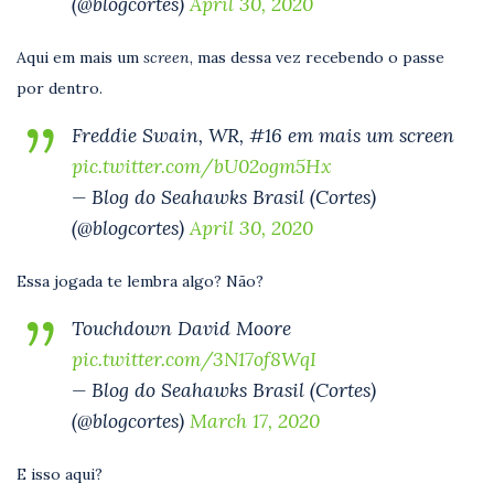
(@blogcortes)
April 30, 2020
Aqui em mais um
screen
, mas dessa vez recebendo o passe
por dentro.
Freddie Swain, WR, #16 em mais um screen
pic.twitter.com/bU02ogm5Hx
— Blog do Seahawks Brasil (Cortes)
(@blogcortes)
April 30, 2020
Essa jogada te lembra algo? Não?
Touchdown David Moore
pic.twitter.com/3N17of8WqI
— Blog do Seahawks Brasil (Cortes)
(@blogcortes)
March 17, 2020
E isso aqui?