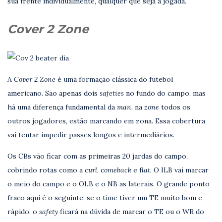
sua frente individualmente, qualquer que seja a jogada.
Cover 2 Zone
A
Cover 2 Zone
é uma formação clássica do futebol
americano. São apenas dois
safeties
no fundo do campo, mas
há uma diferença fundamental da
man
, na
zone
todos os
outros jogadores, estão marcando em zona. Essa cobertura
vai tentar impedir passes longos e intermediários.
Os CBs vão ficar com as primeiras 20 jardas do campo,
cobrindo rotas como a c
url
, c
omeback
e f
lat.
O ILB vai marcar
o meio do campo e o OLB e o NB as laterais. O grande ponto
fraco aqui é o seguinte: se o time tiver um TE muito bom e
rápido, o
safety
ficará na dúvida de marcar o TE ou o WR do