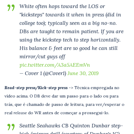
White often hops toward the LOS or
"kicksteps" towards it when in press (did in
college too); typically seen as a big no-no.
DBs are taught to remain patient. If you are
using the kickstep tech to step horizontally.
His balance & feet are so good he can still
mirror/cut guys off
pic.twitter.com/A3a5AEEmVn
— Cover 1 (@Cover1)
June 30, 2019
Read-step press/Kick-step press
-> Técnica empregada no
vídeo acima. O DB deve dar um passo para o lado ou para
trás, que é chamado de passo de leitura, para ver/esperar o
real
release
do WR antes de começar a prossegui-lo.
Seattle Seahawks CB Quinton Dunbar step-
kick/mirror drill (courtesy of Dunbar's IG)