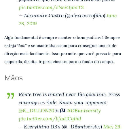
pic.twitter.com/xNeiOjmiT3
— Alexandre Castro (@alexcastrofilho)
June
28, 2019
Algo fundamental é sempre manter o bom
pad level.
Sempre
esteja “
low”
e se mantenha assim para conseguir mudar de
direção mais facilmente. Isso permite que você possa ir para
esquerda, direita, ir para cima ou para o fundo do campo.
Mãos
Route tree is limited near the goal line. Press
coverage vs Fade. Know your opponent
@K_DILLON20
is🔒⬇️
#DBuniversity
pic.twitter.com/bfadJCqihd
— Everything DB's (@_DBuniversity)
May 29,