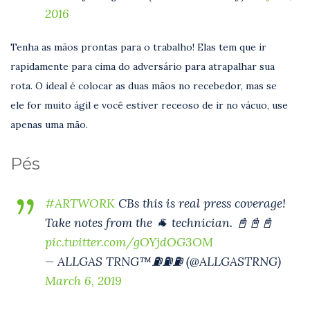
2016
Tenha as mãos prontas para o trabalho! Elas tem que ir
rapidamente para cima do adversário para atrapalhar sua
rota. O ideal é colocar as duas mãos no recebedor, mas se
ele for muito ágil e você estiver receoso de ir no vácuo, use
apenas uma mão.
Pés
#ARTWORK
CBs this is real press coverage!
Take notes from the 🐐 technician. 📓📓📓
pic.twitter.com/gOYjdOG3OM
— ALLGAS TRNG™️⛽️⛽️⛽️ (@ALLGASTRNG)
March 6, 2019