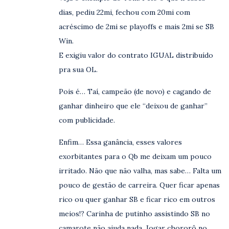
dias, pediu 22mi, fechou com 20mi com
acréscimo de 2mi se playoffs e mais 2mi se SB
Win.
E exigiu valor do contrato IGUAL distribuído
pra sua OL.
Pois é… Taí, campeão (de novo) e cagando de
ganhar dinheiro que ele “deixou de ganhar”
com publicidade.
Enfim… Essa ganância, esses valores
exorbitantes para o Qb me deixam um pouco
irritado. Não que não valha, mas sabe… Falta um
pouco de gestão de carreira. Quer ficar apenas
rico ou quer ganhar SB e ficar rico em outros
meios!? Carinha de putinho assistindo SB no
camarote não ajuda nada. Jogar chororô no