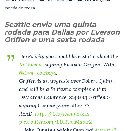
moeda de troca.
Seattle envia uma quinta
rodada para Dallas por Everson
Griffen e uma sexta rodada
Here's why you should be ecstatic about the
#Cowboys
signing Everson Griffen. With
@dmn_cowboys
.
Griffen is an upgrade over Robert Quinn
and will be a fantastic complement to
DeMarcus Lawrence. Signing Griffen >
signing Clowney/any other FA
READ:
https://t.co/fXcuvEzzLs
pic.twitter.com/LDHTmMa5wZ
— John Owning (@JohnOwning)
August 13,