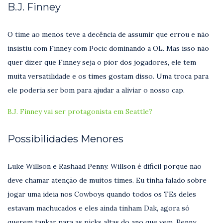
B.J. Finney
O time ao menos teve a decência de assumir que errou e não
insistiu com Finney com Pocic dominando a OL. Mas isso não
quer dizer que Finney seja o pior dos jogadores, ele tem
muita versatilidade e os times gostam disso. Uma troca para
ele poderia ser bom para ajudar a aliviar o nosso cap.
B.J. Finney vai ser protagonista em Seattle?
Possibilidades Menores
Luke Willson e Rashaad Penny. Willson é dificil porque não
deve chamar atenção de muitos times. Eu tinha falado sobre
jogar uma ideia nos Cowboys quando todos os TEs deles
estavam machucados e eles ainda tinham Dak, agora só
querem tankar para as picks altas do ano que vem. Penny