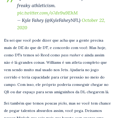
freaky athleticism.
pic.twitter.com/o7dv9u9EhM
— Kyle Fahey (@KyleFaheyNFL)
October 22,
2020
Eu sei que você pode dizer que acha que a gente precisa
mais de DE do que de DT, e concordo com você. Mas hoje,
como DTs temos só Reed como
pass rusher
e ainda assim
não é lá grandes coisas. Williams é um atleta completo que
vem sendo muito mal usado nos Jets. Ajudaria no jogo
corrido e teria capacidade para criar pressão no meio do
campo. Com isso, ele próprio poderia conseguir chegar no
QB ou dar espaço para seus amiguinhos da DL chegarem lá.
Sei também que temos poucas
picks
, mas se você tem chance
de pegar talentos absurdos assim, você pega. Deixamos
passar Minkah que saiu mais que barato com apenas uma