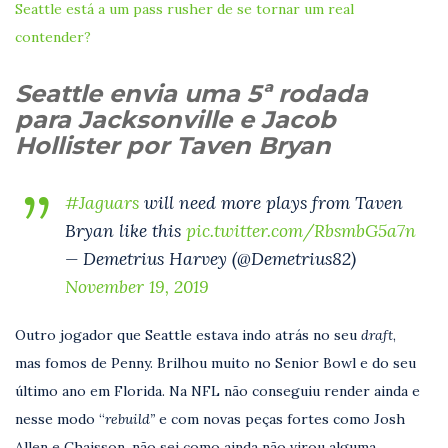
Seattle está a um pass rusher de se tornar um real
contender?
Seattle envia uma 5ª rodada
para Jacksonville e Jacob
Hollister por Taven Bryan
#Jaguars
will need more plays from Taven
Bryan like this
pic.twitter.com/RbsmbG5a7n
— Demetrius Harvey (@Demetrius82)
November 19, 2019
Outro jogador que Seattle estava indo atrás no seu
draft
,
mas fomos de Penny. Brilhou muito no Senior Bowl e do seu
último ano em Florida. Na NFL não conseguiu render ainda e
nesse modo “
rebuild”
e com novas peças fortes como Josh
Allen e Chaisson, não sei como ainda não virou alguma