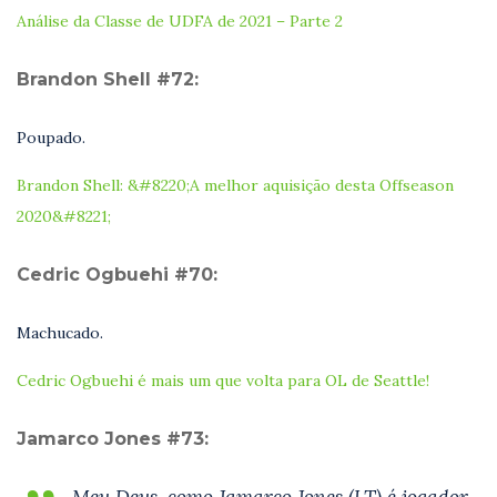
Análise da Classe de UDFA de 2021 – Parte 2
Brandon Shell #72:
Poupado.
Brandon Shell: &#8220;A melhor aquisição desta Offseason
2020&#8221;
Cedric Ogbuehi #70:
Machucado.
Cedric Ogbuehi é mais um que volta para OL de Seattle!
Jamarco Jones #73:
Meu Deus, como Jamarco Jones (LT) é jogador