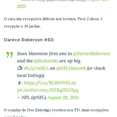
2021
O cara das recepções difíceis nos treinos. Teve 2 alvos, 1
recepção e 10 jardas.
Darece Roberson #83:
Sean Mannion fires one to
@DareceRoberson
and the
@Seahawks
are up big.
📺:
#LACvsSEA
on
@NFLNetwork
(or check
local listings)
📱:
https://t.co/RLRhlWKLey
pic.twitter.com/DZBq2EO3gq
— NFL (@NFL)
August 29, 2021
O cosplay de Dee Eskridge recebeu seu TD, duas recepções